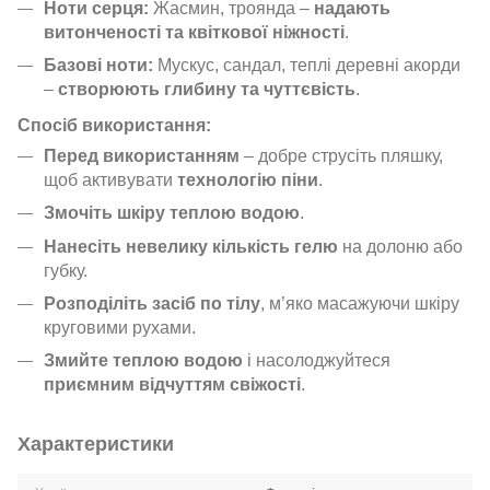
Ноти серця:
Жасмин, троянда –
надають
витонченості та квіткової ніжності
.
Базові ноти:
Мускус, сандал, теплі деревні акорди
–
створюють глибину та чуттєвість
.
Спосіб використання:
Перед використанням
– добре струсіть пляшку,
щоб активувати
технологію піни
.
Змочіть шкіру теплою водою
.
Нанесіть невелику кількість гелю
на долоню або
губку.
Розподіліть засіб по тілу
, м’яко масажуючи шкіру
круговими рухами.
Змийте теплою водою
і насолоджуйтеся
приємним відчуттям свіжості
.
Характеристики