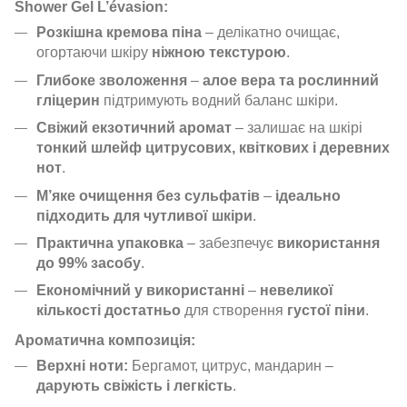
Shower Gel L’évasion:
Розкішна кремова піна
– делікатно очищає,
огортаючи шкіру
ніжною текстурою
.
Глибоке зволоження
–
алое вера та рослинний
гліцерин
підтримують водний баланс шкіри.
Свіжий екзотичний аромат
– залишає на шкірі
тонкий шлейф цитрусових, квіткових і деревних
нот
.
М’яке очищення без сульфатів
–
ідеально
підходить для чутливої шкіри
.
Практична упаковка
– забезпечує
використання
до 99% засобу
.
Економічний у використанні
–
невеликої
кількості достатньо
для створення
густої піни
.
Ароматична композиція:
Верхні ноти:
Бергамот, цитрус, мандарин –
дарують свіжість і легкість
.