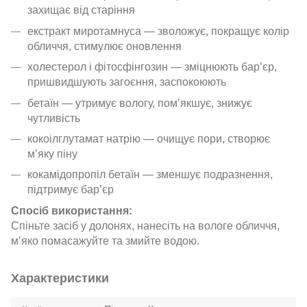
захищає від старіння
екстракт миротамнуса — зволожує, покращує колір
обличчя, стимулює оновлення
холестерол і фітосфінгозин — зміцнюють барʼєр,
пришвидшують загоєння, заспокоюють
бетаїн — утримує вологу, помʼякшує, знижує
чутливість
кокоілглутамат натрію — очищує пори, створює
м’яку піну
кокамідопропіл бетаїн — зменшує подразнення,
підтримує барʼєр
Спосіб використання:
Спіньте засіб у долонях, нанесіть на вологе обличчя,
м’яко помасажуйте та змийте водою.
Характеристики