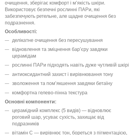
очищення, зберігає комфорт і м’якість шкіри.
Використовує безпечні рослинні ПАРи, які
забезпечують ретельне, але щадне очищення без
подразнення.
Особливості:
делікатне очищення без пересушування
відновлення та зміцнення бар’єру завдяки
церамідам
рослинні ПАРи підходять навіть дуже чутливій шкірі
антиоксидантний захист і вирівнювання тону
зволоження та помʼякшення завдяки бетаїну
комфортна гелево-пінна текстура
Основні компоненти:
церамідний комплекс (5 видів) — відновлює
роговий шар, усуває сухість, захищає від
подразників
вітамін С — вирівнює тон, бореться з пігментацією,