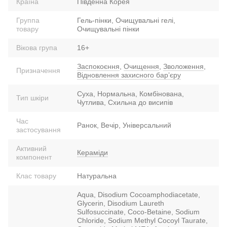
Країна
Південна Корея
Группа
Гель-пінки, Очищувальні гелі,
товару
Очищувальні пінки
Вікова група
16+
Заспокоєння
,
Очищення
,
Зволоження
,
Призначення
Відновлення захисного барʼєру
Суха, Нормальна, Комбінована,
Тип шкіри
Чутлива, Схильна до висипів
Час
Ранок, Вечір, Універсальний
застосування
Активний
Кераміди
компонент
Клас товару
Натуральна
Aqua, Disodium Cocoamphodiacetate,
Glycerin, Disodium Laureth
Sulfosuccinate, Coco-Betaine, Sodium
Chloride, Sodium Methyl Cocoyl Taurate,