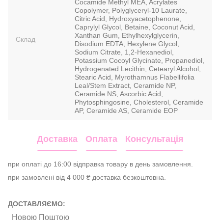
Cocamide Methyl MEA, Acrylates
Copolymer, Polyglyceryl-10 Laurate,
Citric Acid, Hydroxyacetophenone,
Caprylyl Glycol, Betaine, Coconut Acid,
Xanthan Gum, Ethylhexylglycerin,
Склад
Disodium EDTA, Hexylene Glycol,
Sodium Citrate, 1,2-Hexanediol,
Potassium Cocoyl Glycinate, Propanediol,
Hydrogenated Lecithin, Cetearyl Alcohol,
Stearic Acid, Myrothamnus Flabellifolia
Leal/Stem Extract, Ceramide NP,
Ceramide NS, Ascorbic Acid,
Phytosphingosine, Cholesterol, Ceramide
AP, Ceramide AS, Ceramide EOP
Доставка
Оплата
Консультація
при оплаті до 16:00 відправка товару в день замовлення.
при замовлені від 4 000 ₴ доставка безкоштовна.
ДОСТАВЛЯЄМО:
Новою Поштою