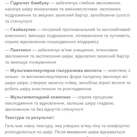
—
Гідролат бамбуку
— забезпечує глибоке зволоження,
насичує шкіру мінералами та амінокислотами, заспокоює
подразнення та зміцнює захисний бар'єр, запобігаючи сухості
та стягнутості
—
Гвайазулен
— потужний протизапальний та заспокійливий
компонент, зменшує подразнення, почервоніння та чутливість,
сприяє відновленню пошкодженого епідермісу
—
Пантенол
— забезпечує м'яке очищення, інтенсивне
зволоження та заспокоєння шкіри, відновлює захисний бар'єр
та зменшує почервоніння
—
Мультимолекулярна гіалуронова кислота
— комплекс з
низько- та високомолекулярних форм гіалурону зволожує всі
шари шкіри, створює захисну плівку, запобігає втраті вологи та
робить шкіру еластичною та розгладженою
—
Мультипептидний комплекс
— сприяє процесам
омолодження та відновлення, залишає шкіру гладкою,
зволоженою та без відчуття стягнутості
Текстура та результат:
Гель має ніжну текстуру, яка утворює м'яку піну та комфортно
розподіляється по шкірі. Після вмивання шкіра відчувається