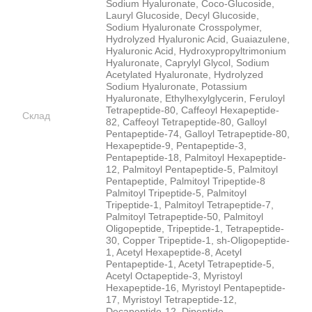
Sodium Hyaluronate, Coco-Glucoside,
Lauryl Glucoside, Decyl Glucoside,
Sodium Hyaluronate Crosspolymer,
Hydrolyzed Hyaluronic Acid, Guaiazulene,
Hyaluronic Acid, Hydroxypropyltrimonium
Hyaluronate, Caprylyl Glycol, Sodium
Acetylated Hyaluronate, Hydrolyzed
Sodium Hyaluronate, Potassium
Hyaluronate, Ethylhexylglycerin, Feruloyl
Tetrapeptide-80, Caffeoyl Hexapeptide-
Склад
82, Caffeoyl Tetrapeptide-80, Galloyl
Pentapeptide-74, Galloyl Tetrapeptide-80,
Hexapeptide-9, Pentapeptide-3,
Pentapeptide-18, Palmitoyl Hexapeptide-
12, Palmitoyl Pentapeptide-5, Palmitoyl
Pentapeptide, Palmitoyl Tripeptide-8
Palmitoyl Tripeptide-5, Palmitoyl
Tripeptide-1, Palmitoyl Tetrapeptide-7,
Palmitoyl Tetrapeptide-50, Palmitoyl
Oligopeptide, Tripeptide-1, Tetrapeptide-
30, Copper Tripeptide-1, sh-Oligopeptide-
1, Acetyl Hexapeptide-8, Acetyl
Pentapeptide-1, Acetyl Tetrapeptide-5,
Acetyl Octapeptide-3, Myristoyl
Hexapeptide-16, Myristoyl Pentapeptide-
17, Myristoyl Tetrapeptide-12,
Decapeptide-12, Dipeptide