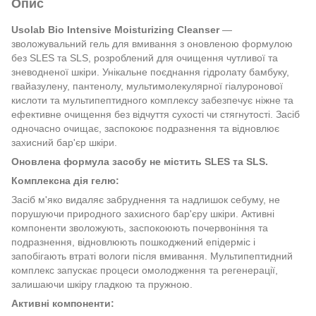
Опис
Usolab Bio Intensive Moisturizing Cleanser
—
зволожувальний гель для вмивання з оновленою формулою
без SLES та SLS, розроблений для очищення чутливої та
зневодненої шкіри. Унікальне поєднання гідролату бамбуку,
гвайазулену, пантенолу, мультимолекулярної гіалуронової
кислоти та мультипептидного комплексу забезпечує ніжне та
ефективне очищення без відчуття сухості чи стягнутості. Засіб
одночасно очищає, заспокоює подразнення та відновлює
захисний бар'єр шкіри.
Оновлена формула засобу не містить SLES та SLS.
Комплексна дія гелю:
Засіб м'яко видаляє забруднення та надлишок себуму, не
порушуючи природного захисного бар'єру шкіри. Активні
компоненти зволожують, заспокоюють почервоніння та
подразнення, відновлюють пошкоджений епідерміс і
запобігають втраті вологи після вмивання. Мультипептидний
комплекс запускає процеси омолодження та регенерації,
залишаючи шкіру гладкою та пружною.
Активні компоненти: