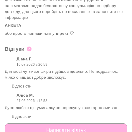
наш магазин надає безкоштовну консультацію по підбору
догляду, для цього перейдіть по посиланню та заповните всю
інформацію
АНКЕТА
або просто напиши нам у
дірект
🤍
Відгуки
2
Діана Г.
16.07.2026 в 20:59
Для моєї чутливої шкіри підійшов ідеально. Не подразнює,
мʼяко очищає і добре зволожує.
Відповісти
Аліса М.
27.05.2026 в 12:58
Дуже люблю цю умивалку,не пересушує,все гарно змиває
Відповісти
Написати відгук