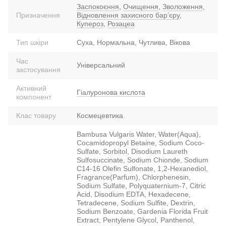
Заспокоєння
,
Очищення
,
Зволоження
,
Призначення
Відновлення захисного барʼєру
,
Купероз
,
Розацеа
Тип шкіри
Суха, Нормальна, Чутлива, Вікова
Час
Універсальний
застосування
Активний
Гіалуронова кислота
компонент
Клас товару
Космецевтика
Bambusa Vulgaris Water, Water(Aqua),
Cocamidopropyl Betaine, Sodium Coco-
Sulfate, Sorbitol, Disodium Laureth
Sulfosuccinate, Sodium Chionde, Sodium
C14-16 Olefin Sulfonate, 1,2-Hexanediol,
Fragrance(Parfum), Chlorphenesin,
Sodium Sulfate, Polyquaternium-7, Citric
Acid, Disodium EDTA, Hexadecene,
Tetradecene, Sodium Sulfite, Dextrin,
Sodium Benzoate, Gardenia Florida Fruit
Extract, Pentylene Glycol, Panthenol,