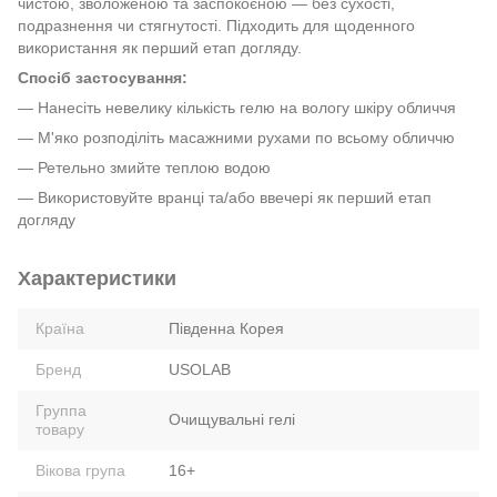
чистою, зволоженою та заспокоєною — без сухості,
подразнення чи стягнутості. Підходить для щоденного
використання як перший етап догляду.
Спосіб застосування:
— Нанесіть невелику кількість гелю на вологу шкіру обличчя
— М'яко розподіліть масажними рухами по всьому обличчю
— Ретельно змийте теплою водою
— Використовуйте вранці та/або ввечері як перший етап
догляду
Характеристики
Країна
Південна Корея
Бренд
USOLAB
Группа
Очищувальні гелі
товару
Вікова група
16+