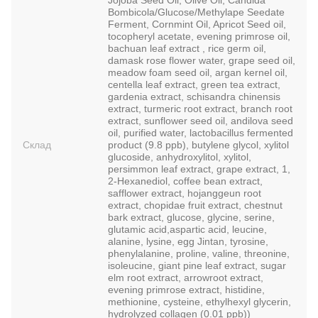
Bombicola/Glucose/Methylape Seedate
Ferment, Cornmint Oil, Apricot Seed oil,
tocopheryl acetate, evening primrose oil,
bachuan leaf extract , rice germ oil,
damask rose flower water, grape seed oil,
meadow foam seed oil, argan kernel oil,
centella leaf extract, green tea extract,
gardenia extract, schisandra chinensis
extract, turmeric root extract, branch root
extract, sunflower seed oil, andilova seed
oil, purified water, lactobacillus fermented
Склад
product (9.8 ppb), butylene glycol, xylitol
glucoside, anhydroxylitol, xylitol,
persimmon leaf extract, grape extract, 1,
2-Hexanediol, coffee bean extract,
safflower extract, hojanggeun root
extract, chopidae fruit extract, chestnut
bark extract, glucose, glycine, serine,
glutamic acid,aspartic acid, leucine,
alanine, lysine, egg Jintan, tyrosine,
phenylalanine, proline, valine, threonine,
isoleucine, giant pine leaf extract, sugar
elm root extract, arrowroot extract,
evening primrose extract, histidine,
methionine, cysteine, ethylhexyl glycerin,
hydrolyzed collagen (0.01 ppb))