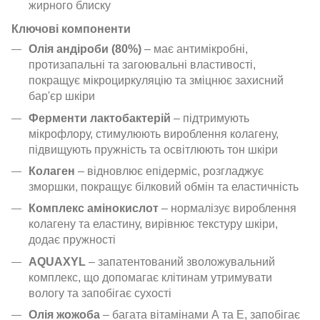
жирного блиску
Ключові компоненти
Олія андіроби (80%)
– має антимікробні,
протизапальні та загоювальні властивості,
покращує мікроциркуляцію та зміцнює захисний
бар'єр шкіри
Ферменти лактобактерій
– підтримують
мікрофлору, стимулюють вироблення колагену,
підвищують пружність та освітлюють тон шкіри
Колаген
– відновлює епідерміс, розгладжує
зморшки, покращує білковий обмін та еластичність
Комплекс амінокислот
– нормалізує вироблення
колагену та еластину, вирівнює текстуру шкіри,
додає пружності
AQUAXYL
– запатентований зволожувальний
комплекс, що допомагає клітинам утримувати
вологу та запобігає сухості
Олія жожоба
– багата вітамінами А та Е, запобігає