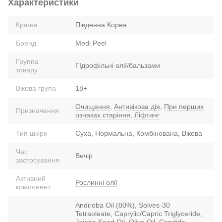
Характеристики
Країна
Південна Корея
Бренд
Medi Peel
Группа
ГІдрофільні олії/бальзами
товару
Вікова група
18+
Очищення
,
Антивікова дія
,
При перших
Призначення
ознаках старіння
,
Ліфтинг
Тип шкіри
Суха, Нормальна, Комбінована, Вікова
Час
Вечір
застосування
Активний
Рослинні олії
компонент
Andiroba Oil (80%), Solves-30
Tetraoleate, Caprylic/Capric Triglyceride,
Jojoba Seed Oil, Olive Oil, Candida