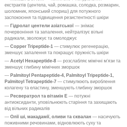
екстрактів (центела, чай, ромашка, солодка, розмарин,
шоломник, японський спориш) для потужного
заспокоєння та підвищення резистентності шкіри
—
Гідролат центели азіатської
— знімає
почервоніння та запалення, нейтралізує вільні
радикали, зволожує та омолоджує
—
Copper Tripeptide-1
— стимулює регенерацію,
зменшує запалення та покращує пружність шкіри
—
Acetyl Hexapeptide-8
— розслабляє мімічні м'язи та
зменшує глибину мімічних зморшок
—
Palmitoyl Pentapeptide-4, Palmitoyl Tripeptide-1,
Palmitoyl Tetrapeptide-7
— стимулюють вироблення
колагену та еластину, зменшують глибину зморшок
—
Ресвератрол та вітамін E
— потужні
антиоксиданти, уповільнюють старіння та захищають
від вільних радикалів
—
Олії ші, макадамії, оливи та сквалан
— насичують
поживними речовинами, відновлюють суху та