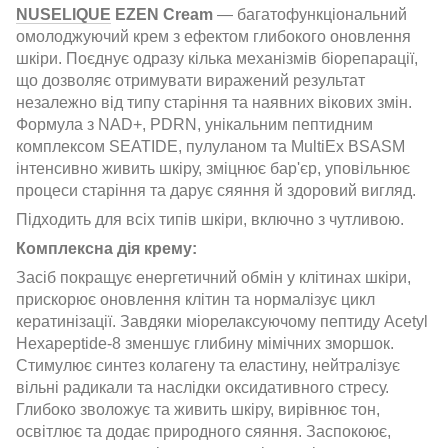
NUSELIQUE
EZEN Cream
— багатофункціональний
омолоджуючий крем з ефектом глибокого оновлення
шкіри. Поєднує одразу кілька механізмів біорепарації,
що дозволяє отримувати виражений результат
незалежно від типу старіння та наявних вікових змін.
Формула з NAD+, PDRN, унікальним пептидним
комплексом SEATIDE, пулуланом та MultiEx BSASM
інтенсивно живить шкіру, зміцнює бар'єр, уповільнює
процеси старіння та дарує сяяння й здоровий вигляд.
Підходить для всіх типів шкіри, включно з чутливою.
Комплексна дія крему:
Засіб покращує енергетичний обмін у клітинах шкіри,
прискорює оновлення клітин та нормалізує цикл
кератинізації. Завдяки міорелаксуючому пептиду Acetyl
Hexapeptide-8 зменшує глибину мімічних зморшок.
Стимулює синтез колагену та еластину, нейтралізує
вільні радикали та наслідки оксидативного стресу.
Глибоко зволожує та живить шкіру, вирівнює тон,
освітлює та додає природного сяяння. Заспокоює,