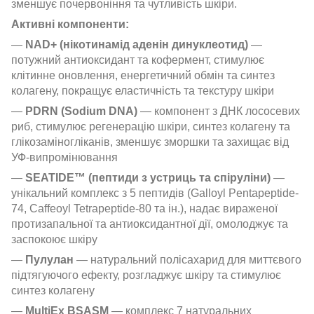
зменшує почервоніння та чутливість шкіри.
Активні компоненти:
—
NAD+ (нікотинамід аденін динуклеотид)
—
потужний антиоксидант та кофермент, стимулює
клітинне оновлення, енергетичний обмін та синтез
колагену, покращує еластичність та текстуру шкіри
—
PDRN (Sodium DNA)
— компонент з ДНК лососевих
риб, стимулює регенерацію шкіри, синтез колагену та
глікозаміногліканів, зменшує зморшки та захищає від
УФ-випромінювання
—
SEATIDE™ (пептиди з устриць та спіруліни)
—
унікальний комплекс з 5 пептидів (Galloyl Pentapeptide-
74, Caffeoyl Tetrapeptide-80 та ін.), надає вираженої
протизапальної та антиоксидантної дії, омолоджує та
заспокоює шкіру
—
Пулулан
— натуральний полісахарид для миттєвого
підтягуючого ефекту, розгладжує шкіру та стимулює
синтез колагену
—
MultiEx BSASM
— комплекс 7 натуральних