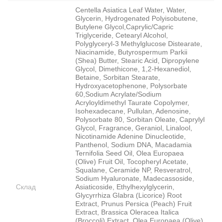
Centella Asiatica Leaf Water, Water,
Glycerin, Hydrogenated Polyisobutene,
Butylene Glycol,Caprylic/Capric
Triglyceride, Cetearyl Alcohol,
Polyglyceryl-3 Methylglucose Distearate,
Niacinamide, Butyrospermum Parkii
(Shea) Butter, Stearic Acid, Dipropylene
Glycol, Dimethicone, 1,2-Hexanediol,
Betaine, Sorbitan Stearate,
Hydroxyacetophenone, Polysorbate
60,Sodium Acrylate/Sodium
Acryloyldimethyl Taurate Copolymer,
Isohexadecane, Pullulan, Adenosine,
Polysorbate 80, Sorbitan Oleate, Caprylyl
Glycol, Fragrance, Geraniol, Linalool,
Nicotinamide Adenine Dinucleotide,
Panthenol, Sodium DNA, Macadamia
Ternifolia Seed Oil, Olea Europaea
(Olive) Fruit Oil, Tocopheryl Acetate,
Squalane, Ceramide NP, Resveratrol,
Sodium Hyaluronate, Madecassoside,
Склад
Asiaticoside, Ethylhexylglycerin,
Glycyrrhiza Glabra (Licorice) Root
Extract, Prunus Persica (Peach) Fruit
Extract, Brassica Oleracea Italica
(Broccoli) Extract, Olea Europaea (Olive)