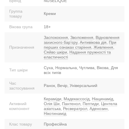
Бренд
NUSELIQUE
Группа
Креми
товару
Вікова група
18+
Заспокоєння
,
Зволоження
,
Відновлення
захисного барʼєру
,
Антивікова дія
,
При
Призначення
перших ознаках старіння
,
Живлення
,
Сяйво шкіри
,
Надання пружності та
еластичності
Суха, Нормальна, Чутлива, Вікова, Для
Тип шкіри
всіх типів
Час
Ранок, Вечір, Універсальний
застосування
Кераміди
,
Мадекассосід
,
Ніацинамід
,
Активний
Олія Ши
,
Пантенол
,
Пептиди
,
Центела
компонент
азіатська
,
Ресвератрол
,
Аденозин
,
Нікотинамід
Клас товару
Професійна