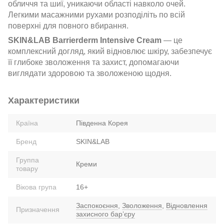
обличчя та шиї, уникаючи області навколо очей.
Легкими масажними рухами розподіліть по всій
поверхні для повного вбирання.
SKIN&LAB Barrierderm Intensive Cream
— це
комплексний догляд, який відновлює шкіру, забезпечує
її глибоке зволоження та захист, допомагаючи
виглядати здоровою та зволоженою щодня.
Характеристики
Країна
Південна Корея
Бренд
SKIN&LAB
Группа
Креми
товару
Вікова група
16+
Заспокоєння
,
Зволоження
,
Відновлення
Призначення
захисного барʼєру