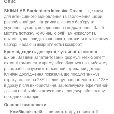
Опис
SKIN&LAB Barrierderm Intensive Cream
— це крем
для інтенсивного відновлення та зволоження шкіри,
розроблений для підтримки шкірного бар’єру та
усунення сухості, почервоніння і подразнення. Засіб
містить потужну комбінацію олій, амінокислот та
вітамінів, що швидко заповнює прогалини в захисному
бар’єрі, надаючи шкірі м’якість і комфорт.
Крем підходить для сухої, чутливої та вікової
шкіри.
Завдяки запатентованій формулі Flex-Some™,
активні компоненти крему абсорбуються на глибокому
рівні, забезпечуючи інтенсивний і тривалий догляд.
Клінічні дослідження показали, що продукт знижує
втрату вологи на 28% і підвищує зволоженість на 123%
відразу після використання, забезпечуючи ефективний
догляд навіть після агресивних процедур або впливу
погодних факторів.
Основні компоненти:
Комбінація олій
— живлять шкіру, сприяють її