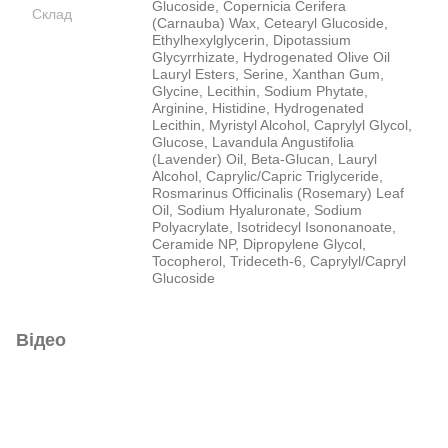
Glucoside, Copernicia Cerifera
Склад
(Carnauba) Wax, Cetearyl Glucoside,
Ethylhexylglycerin, Dipotassium
Glycyrrhizate, Hydrogenated Olive Oil
Lauryl Esters, Serine, Xanthan Gum,
Glycine, Lecithin, Sodium Phytate,
Arginine, Histidine, Hydrogenated
Lecithin, Myristyl Alcohol, Caprylyl Glycol,
Glucose, Lavandula Angustifolia
(Lavender) Oil, Beta-Glucan, Lauryl
Alcohol, Caprylic/Capric Triglyceride,
Rosmarinus Officinalis (Rosemary) Leaf
Oil, Sodium Hyaluronate, Sodium
Polyacrylate, Isotridecyl Isononanoate,
Ceramide NP, Dipropylene Glycol,
Tocopherol, Trideceth-6, Caprylyl/Capryl
Glucoside
Відео