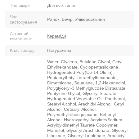
Тип шкіри
Для всіх типів
Час
Ранок, Вечір, Універсальний
застосування
Активний
Кераміди
компонент
Клас товару
Натуральна
Water, Glycerin, Butylene Glycol, Cetyl
Ethylhexanoate, Cyclopentasiloxane,
Hydrogenated Poly(C6-14 Olefin),
Pentaerythrityl Tetraethylhexanoate,
Dimethicone, Squalane, 1,2-Hexanediol,
Polyglyceryl-3 Methylglucose Distearate,
Pentylene Glycol, Glyceryl Stearate,
Hydrogenated Vegetable Oil, Panthenol,
Stearyl Alcohol, Arachidyl Alcohol, Cetyl
Alcohol, Cetearyl Alcohol,
Polymethylsilsesquioxane, Behenyl
Alcohol, Hydroxyethyl Acrylate/Sodium
Acryloyldimethyl Taurate Copolymer,
Mannitol, Glyceryl Arachidonate, Glyceryl
Linoleate, Glyceryl Linolenate, Arachidyl