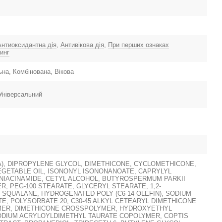
Антиоксидантна дія
,
Антивікова дія
,
При перших ознаках
инг
на, Комбінована, Вікова
 Універсальний
), DIPROPYLENE GLYCOL, DIMETHICONE, CYCLOMETHICONE,
EGETABLE OIL, ISONONYL ISONONANOATE, CAPRYLYL
NIACINAMIDE, CETYL ALCOHOL, BUTYROSPERMUM PARKII
ER, PEG-100 STEARATE, GLYCERYL STEARATE, 1,2-
 SQUALANE, HYDROGENATED POLY (C6-14 OLEFIN), SODIUM
E, POLYSORBATE 20, C30-45 ALKYL CETEARYL DIMETHICONE
ER, DIMETHICONE CROSSPOLYMER, HYDROXYETHYL
ODIUM ACRYLOYLDIMETHYL TAURATE COPOLYMER, COPTIS