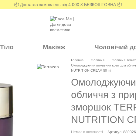
📦 Доставка замовлень від 4 000 ₴ БЕЗКОШТОВНА 📦
Тіло
Макіяж
Чоловічий д
Головна
Обличчя
Обличчя Terra
Омолоджуючий поживний крем для обли
NUTRITION CREAM 50 ml
Омолоджуючий
обличчя з пр
зморшок TE
NUTRITION 
Немає в наявності
Артикул: 88092