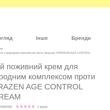
огляд
Інше
Бренди
zen
ччя з природним комплексом проти зморшок TERRAZEN AGE CONTROL
 поживний крем для
иродним комплексом проти
RRAZEN AGE CONTROL
CREAM
63868080
1 відгук