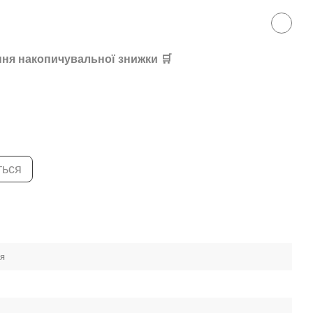
ня накопичувальної знижки 🛒
ться
ея