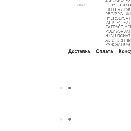
JAPONICA EX
Склад
ETHYLHEXYL
(BITTER ALM
PEG/PPG-18/
HYDROLYSAT
(APPLE) LEA
EXTRACT, AD
POLYSORBATE
HYALURONAT
ACID, CRITH
PANCRATIUM 
Доставка
Оплата
Конс