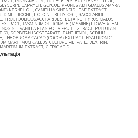
TRACT, PROPANEDIOL, TRIDECETH-6, BUTYLENE GLYCOL,
GLYCERIN, CAPRYLYL GLYCOL, PRUNUS AMYGDALUS AMARA
OND) KERNEL OIL, CAMELLIA SINENSIS LEAF EXTRACT,
18 DIMETHICONE, ECTOIN, TREHALOSE, SACCHARIDE
E, FRUCTOOLIGOSACCHARIDES, BETAINE, PYRUS MALUS
F EXTRACT, JASMINUM OFFICINALE (JASMINE) FLOWER/LEAF
ENOSINE, VANILLA PLANIFOLIA FRUIT EXTRACT, PULLULAN,
 60, SORBITAN ISOSTEARATE, PANTHENOL, SODIUM
E, THEOBROMA CACAO (COCOA) EXTRACT, HYALURONIC
MUM MARITIMUM CALLUS CULTURE FILTRATE, DEXTRIN,
MARITIMUM EXTRACT, CITRIC ACID
ультація