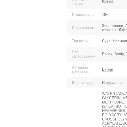
Креми
товару
Вікова група
18+
Зволоження
,
Призначення
старіння
,
Ліфт
Тип шкіри
Суха, Нормаль
Час
Ранок, Вечір,
застосування
Активний
Ектоїн
компонент
Клас товару
Натуральна
WATER (AQUA
GLYCERIN, V
METHICONE, 
(SHEA) BUTT
HEXANEDIOL,
POLYACRYLAT
CROSSPOLYM
ACRYLATE/S