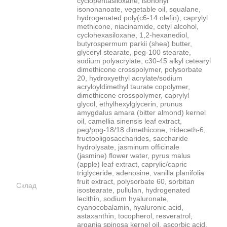
cyclopentasiloxane, isononyl
isononanoate, vegetable oil, squalane,
hydrogenated poly(c6-14 olefin), caprylyl
methicone, niacinamide, cetyl alcohol,
cyclohexasiloxane, 1,2-hexanediol,
butyrospermum parkii (shea) butter,
glyceryl stearate, peg-100 stearate,
sodium polyacrylate, c30-45 alkyl cetearyl
dimethicone crosspolymer, polysorbate
20, hydroxyethyl acrylate/sodium
acryloyldimethyl taurate copolymer,
dimethicone crosspolymer, caprylyl
glycol, ethylhexylglycerin, prunus
amygdalus amara (bitter almond) kernel
oil, camellia sinensis leaf extract,
peg/ppg-18/18 dimethicone, trideceth-6,
fructooligosaccharides, saccharide
hydrolysate, jasminum officinale
(jasmine) flower water, pyrus malus
(apple) leaf extract, caprylic/capric
triglyceride, adenosine, vanilla planifolia
fruit extract, polysorbate 60, sorbitan
Склад
isostearate, pullulan, hydrogenated
lecithin, sodium hyaluronate,
cyanocobalamin, hyaluronic acid,
astaxanthin, tocopherol, resveratrol,
argania spinosa kernel oil, ascorbic acid,