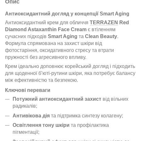
Опис
Антиоксидантний догляд у концепції Smart Aging
Антиоксидантний крем для обличчя
TERRAZEN
Red
Diamond Astaxanthin Face Cream
є втіленням
сучасних підходів
Smart Aging
та
Clean Beauty
.
Формула спрямована на захист шкіри від
фотостаріння, оксидативного стресу та втрати
пружності без агресивного впливу.
Крем ідеально доповнює корейський догляд і підходить
для щоденної б’юті-рутини шкіри, яка потребує балансу
між ефективністю та безпекою.
Ключові переваги
Потужний антиоксидантний захист
від вільних
радикалів;
Антивікова дія
та підтримка синтезу колагену;
Освітлення тону шкіри
та профілактика
пігментації;