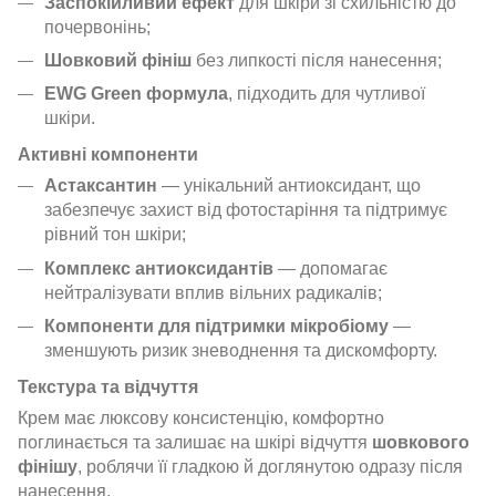
Заспокійливий ефект
для шкіри зі схильністю до
почервонінь;
Шовковий фініш
без липкості після нанесення;
EWG Green формула
, підходить для чутливої
шкіри.
Активні компоненти
Астаксантин
— унікальний антиоксидант, що
забезпечує захист від фотостаріння та підтримує
рівний тон шкіри;
Комплекс антиоксидантів
— допомагає
нейтралізувати вплив вільних радикалів;
Компоненти для підтримки мікробіому
—
зменшують ризик зневоднення та дискомфорту.
Текстура та відчуття
Крем має люксову консистенцію, комфортно
поглинається та залишає на шкірі відчуття
шовкового
фінішу
, роблячи її гладкою й доглянутою одразу після
нанесення.