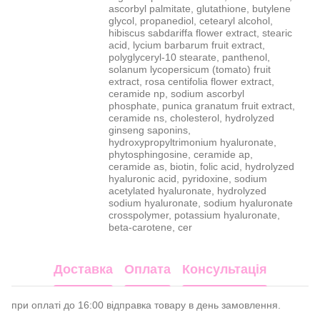
ascorbyl palmitate, glutathione, butylene
glycol, propanediol, cetearyl alcohol,
hibiscus sabdariffa flower extract, stearic
acid, lycium barbarum fruit extract,
polyglyceryl-10 stearate, panthenol,
solanum lycopersicum (tomato) fruit
extract, rosa centifolia flower extract,
ceramide np, sodium ascorbyl
phosphate, punica granatum fruit extract,
ceramide ns, cholesterol, hydrolyzed
ginseng saponins,
hydroxypropyltrimonium hyaluronate,
phytosphingosine, ceramide ap,
ceramide as, biotin, folic acid, hydrolyzed
hyaluronic acid, pyridoxine, sodium
acetylated hyaluronate, hydrolyzed
sodium hyaluronate, sodium hyaluronate
crosspolymer, potassium hyaluronate,
beta-carotene, cer
Доставка
Оплата
Консультація
при оплаті до 16:00 відправка товару в день замовлення.