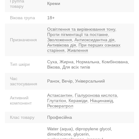
Группа
Креми
товару
Вікова група
18+
Освітлення та вирівнювання тону
,
Проти пігментації та постакне
,
Призначення
Зволоження
,
Антиоксидантна дія
,
Антивікова дія
,
При перших ознаках
старіння
,
Живлення
Суха, Жирна, Нормальна, Комбінована,
Тип шкіри
Вікова, Для всіх типів
Час
Ранок, Вечір, Універсальний
застосування
Астаксантин
,
Гіалуронова кислота
,
Активний
Глутатіон
,
Кераміди
,
Ніацинамід
,
компонент
Ресвератрол
Клас товару
Професійна
Water (aqua), dipropylene glycol,
dimethicone, glycerin,