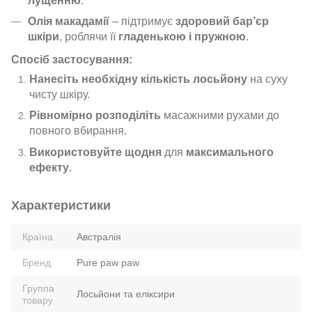
лущенню
.
Олія макадамії
– підтримує
здоровий бар’єр
шкіри
, роблячи її
гладенькою і пружною
.
Спосіб застосування:
Нанесіть необхідну кількість лосьйону
на суху
чисту шкіру.
Рівномірно розподіліть
масажними рухами до
повного вбирання.
Використовуйте щодня
для
максимального
ефекту
.
Характеристики
Країна
Австралія
Бренд
Pure paw paw
Группа
Лосьйони та еліксири
товару