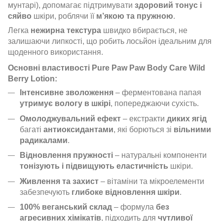
мунтарі), допомагає підтримувати
здоровий тонус і
сяйво
шкіри, роблячи її
м’якою та пружною
.
Легка
нежирна текстура
швидко вбирається, не
залишаючи липкості, що робить лосьйон ідеальним для
щоденного використання.
Основні властивості Pure Paw Paw Body Care Wild
Berry Lotion:
Інтенсивне зволоження
– ферментована папая
утримує вологу в шкірі
, попереджаючи сухість.
Омолоджувальний ефект
– екстракти
диких ягід
багаті
антиоксидантами
, які борються зі
вільними
радикалами
.
Відновлення пружності
– натуральні компоненти
тонізують і підвищують еластичність
шкіри.
Живлення та захист
– вітаміни та мікроелементи
забезпечують
глибоке відновлення шкіри
.
100% веганський склад
– формула
без
агресивних хімікатів
, підходить для
чутливої