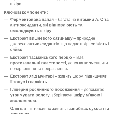
шкіри
.
Ключові компоненти:
Ферментована папая
– багата на
вітаміни А, С та
антиоксиданти
, які
відновлюють та
омолоджують шкіру
.
Екстракт вишневого сатинашу
– природне
джерело
антиоксидантів
, що надає шкірі
свіжість і
сяйво
.
Екстракт тасманського перцю
– має
протизапальні властивості
, допомагає зменшити
почервоніння та подразнення.
Екстракт ягід мунтарі
– живить шкіру, підвищуючи
її
тонус і гладкість
.
Гліцерин рослинного походження
– допомагає
утримувати вологу
, зберігаючи
шкіру м’якою і
зволоженою
.
Олія ши
– інтенсивно живить і
запобігає сухості та