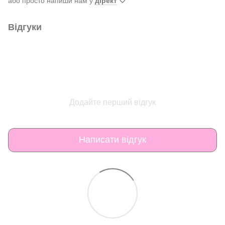
або просто напиши нам у
дірект
🤍
Відгуки
Додайте перший відгук
Написати відгук