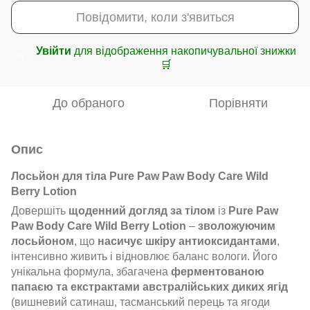
Повідомити, коли з'явиться
Увійти
для відображення накопичувальної знижки
%
🛒
До обраного
Порівняти
Опис
Лосьйон для тіла Pure Paw Paw Body Care Wild
Berry Lotion
Довершіть
щоденний догляд за тілом
із
Pure Paw
Paw Body Care Wild Berry Lotion
–
зволожуючим
лосьйоном
, що
насичує шкіру антиоксидантами
,
інтенсивно живить і відновлює баланс вологи. Його
унікальна формула, збагачена
ферментованою
папаєю та екстрактами австралійських диких ягід
(вишневий сатинаш, тасманський перець та ягоди