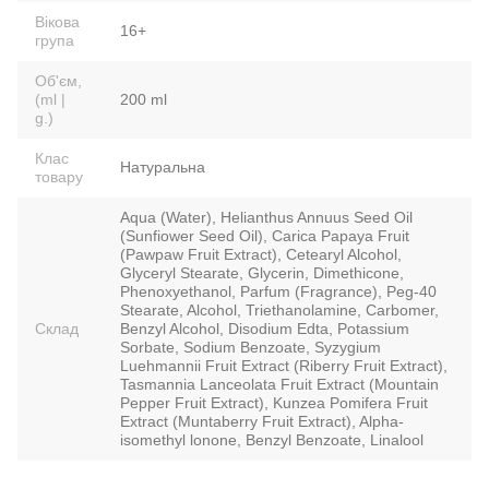
Вікова
16+
група
Об'єм,
(ml |
200 ml
g.)
Клас
Натуральна
товару
Aqua (Water), Helianthus Annuus Seed Oil
(Sunfiower Seed Oil), Carica Papaya Fruit
(Pawpaw Fruit Extract), Cetearyl Alcohol,
Glyceryl Stearate, Glycerin, Dimethicone,
Phenoxyethanol, Parfum (Fragrance), Peg-40
Stearate, Alcohol, Triethanolamine, Carbomer,
Склад
Benzyl Alcohol, Disodium Edta, Potassium
Sorbate, Sodium Benzoate, Syzygium
Luehmannii Fruit Extract (Riberry Fruit Extract),
Tasmannia Lanceolata Fruit Extract (Mountain
Pepper Fruit Extract), Kunzea Pomifera Fruit
Extract (Muntaberry Fruit Extract), Alpha-
isomethyl lonone, Benzyl Benzoate, Linalool