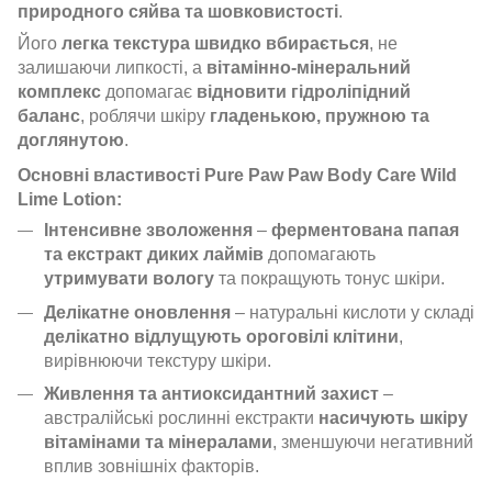
природного сяйва та шовковистості
.
Його
легка текстура швидко вбирається
, не
залишаючи липкості, а
вітамінно-мінеральний
комплекс
допомагає
відновити гідроліпідний
баланс
, роблячи шкіру
гладенькою, пружною та
доглянутою
.
Основні властивості Pure Paw Paw Body Care Wild
Lime Lotion:
Інтенсивне зволоження
–
ферментована папая
та екстракт диких лаймів
допомагають
утримувати вологу
та покращують тонус шкіри.
Делікатне оновлення
– натуральні кислоти у складі
делікатно відлущують ороговілі клітини
,
вирівнюючи текстуру шкіри.
Живлення та антиоксидантний захист
–
австралійські рослинні екстракти
насичують шкіру
вітамінами та мінералами
, зменшуючи негативний
вплив зовнішніх факторів.