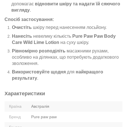
допомагає
відновити шкіру та надати їй сяючого
вигляду
.
Спосіб застосування:
Очистіть
шкіру перед нанесенням лосьйону.
Нанесіть
невелику кількість
Pure Paw Paw Body
Care Wild Lime Lotion
на суху шкіру.
Рівномірно розподіліть
масажними рухами,
особливо на ділянках, що потребують додаткового
зволоження.
Використовуйте щодня
для
найкращого
результату
.
Характеристики
Країна
Австралія
Бренд
Pure paw paw