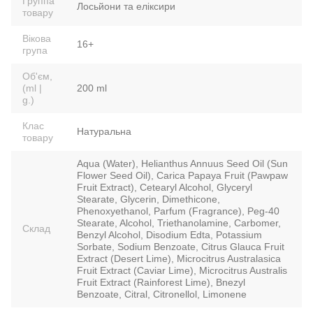
Группа
Лосьйони та еліксири
товару
Вікова
16+
група
Об'єм,
(ml |
200 ml
g.)
Клас
Натуральна
товару
Aqua (Water), Helianthus Annuus Seed Oil (Sun
Flower Seed Oil), Carica Papaya Fruit (Pawpaw
Fruit Extract), Cetearyl Alcohol, Glyceryl
Stearate, Glycerin, Dimethicone,
Phenoxyethanol, Parfum (Fragrance), Peg-40
Stearate, Alcohol, Triethanolamine, Carbomer,
Склад
Benzyl Alcohol, Disodium Edta, Potassium
Sorbate, Sodium Benzoate, Citrus Glauca Fruit
Extract (Desert Lime), Microcitrus Australasica
Fruit Extract (Caviar Lime), Microcitrus Australis
Fruit Extract (Rainforest Lime), Bnezyl
Benzoate, Citral, Citronellol, Limonene