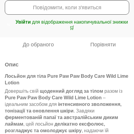
Повідомити, коли з'явиться
Увійти
для відображення накопичувальної знижки
%
🛒
До обраного
Порівняти
Опис
Лосьйон для тіла Pure Paw Paw Body Care Wild Lime
Lotion
Довершіть свій
щоденний догляд за тілом
разом із
Pure Paw Paw Body Care Wild Lime Lotion
–
ідеальним засобом для
інтенсивного зволоження,
тонізації та оновлення шкіри
. Завдяки
ферментованій папаї та австралійським диким
лаймам
, цей лосьйон
делікатно ексфолює,
розгладжує та омолоджує шкіру
, надаючи їй