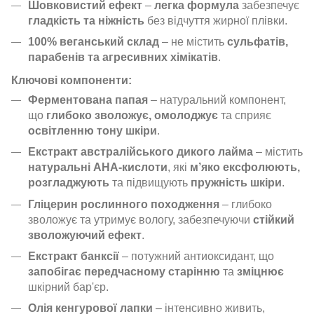
Шовковистий ефект
–
легка формула
забезпечує
гладкість та ніжність
без відчуття жирної плівки.
100% веганський склад
– не містить
сульфатів,
парабенів та агресивних хімікатів
.
Ключові компоненти:
Ферментована папая
– натуральний компонент,
що
глибоко зволожує, омолоджує
та сприяє
освітленню тону шкіри
.
Екстракт австралійського дикого лайма
– містить
натуральні AHA-кислоти
, які
м’яко ексфолюють,
розгладжують
та підвищують
пружність шкіри
.
Гліцерин рослинного походження
– глибоко
зволожує та утримує вологу, забезпечуючи
стійкий
зволожуючий ефект
.
Екстракт банксії
– потужний антиоксидант, що
запобігає передчасному старінню
та
зміцнює
шкірний бар'єр.
Олія кенгурової лапки
– інтенсивно живить,