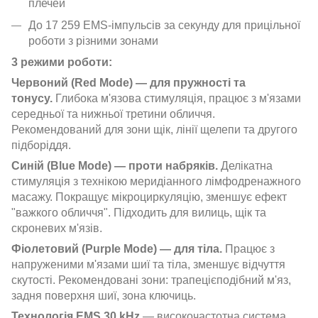
плечей
До 17 259 EMS-імпульсів за секунду для прицільної
роботи з різними зонами
3 режими роботи:
Червоний (Red Mode) — для пружності та
тонусу.
Глибока м'язова стимуляція, працює з м'язами
середньої та нижньої третини обличчя.
Рекомендований для зони щік, лінії щелепи та другого
підборіддя.
Синій (Blue Mode) — проти набряків.
Делікатна
стимуляція з технікою меридіанного лімфодренажного
масажу. Покращує мікроциркуляцію, зменшує ефект
"важкого обличчя". Підходить для вилиць, щік та
скроневих м'язів.
Фіолетовий (Purple Mode) — для тіла.
Працює з
напруженими м'язами шиї та тіла, зменшує відчуття
скутості. Рекомендовані зони: трапецієподібний м'яз,
задня поверхня шиї, зона ключиць.
Технологія EMS 30 kHz
— високочастотна система