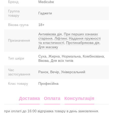
Бренд
Medicube
Группа
Гаджети
товару
Вікова група
18+
Антивікова дія
,
При перших ознаках
старіння
,
Ліфтинг
,
Надання пружності
Призначення
та еластичності
,
Протинабрякова дія
,
Для масажу
Суха, Жирна, Нормальна, Комбінована,
Тип шкіри
Вікова, Для всіх типів
Час
Ранок, Вечір, Універсальний
застосування
Клас товару
Професійна
Доставка
Оплата
Консультація
при оплаті до 16:00 відправка товару в день замовлення.