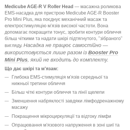
Medicube AGE-R V Roller Head
— масажна роликова
EMS-насадка для пристрою Medicube AGE-R Booster
Pro Mini Plus, яка поєднує механічний масаж та
електростимуляцію м'язів високої частоти. Вона
допомагає покращити тонус, зробити контури обличчя
більш чіткими та надати шкірі підтягнутого, "зібраного"
Насадка не працює самостійно —
вигляду.
використовується лише разом із
Booster Pro
Mini Plus
, який не входить до комплекту.
Що дає шкірі та м'язам:
Глибока EMS-стимуляція м'язів середньої та
нижньої третини обличчя
Більш чіткі контури обличчя та лінії щелепи
Зменшення набряклості завдяки лімфодренажному
масажу
Покращення мікроциркуляції та відтоку лімфи
Опрацювання м'язового напруження в зоні шиї та