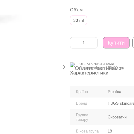
Об'єм
30 ml
Купити
ОПЛАТА ЧАСТИНАМИ
5 платежів по 178.00 грн
Характеристики
Країна
Україна
Бренд
HUGS skincar
Группа
Сироватки
товару
Вікова група
18+