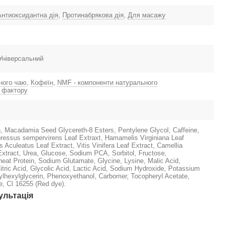
Антиоксидантна дія
,
Протинабрякова дія
,
Для масажу
 Універсальний
ного чаю
,
Кофеїн
,
NMF - компоненти натурального
 фактору
n, Macadamia Seed Glycereth-8 Esters, Pentylene Glycol, Caffeine,
ressus sempervirens Leaf Extraxt, Hamamelis Virginiana Leaf
 Aculeatus Leaf Extract, Vitis Vinifera Leaf Extract, Camellia
Extract, Urea, Glucose, Sodium PCA, Sorbitol, Fructose,
eat Protein, Sodium Glutamate, Glycine, Lysine, Malic Acid,
Citric Acid, Glycolic Acid, Lactic Acid, Sodium Hydroxide, Potassium
ylhexylglycerin, Phenoxyethanol, Carbomer, Tocopheryl Acetate,
, CI 16255 (Red dye).
ультація