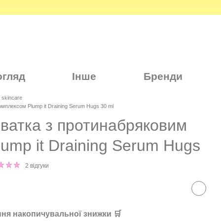
огляд
Інше
Бренди
skincare
плексом Plump it Draining Serum Hugs 30 ml
ватка з протинабряковим
ump it Draining Serum Hugs
2 відгуки
ня накопичувальної знижки 🛒