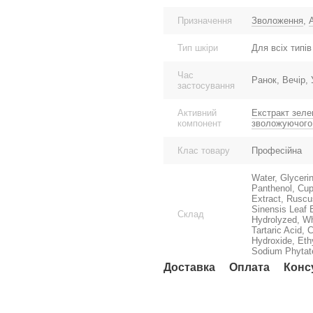
Призначення
Зволоження
,
Тип шкіри
Для всіх типів
Час
Ранок, Вечір,
застосування
Активний
Екстракт зеле
компонент
зволожуючого
Клас товару
Професійна
Water, Glyceri
Panthenol, Cup
Extract, Ruscus
Sinensis Leaf 
Склад
Hydrolyzed, Wh
Tartaric Acid, 
Hydroxide, Eth
Sodium Phytate
Доставка
Оплата
Конс