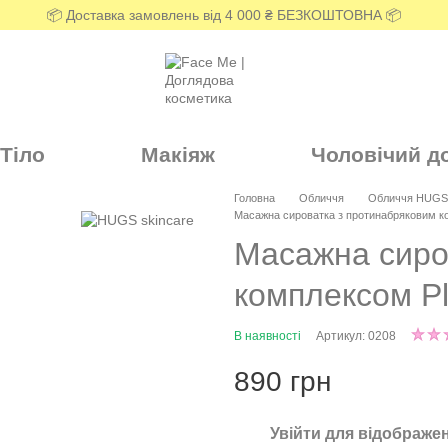
📦 Доставка замовлень від 4 000 ₴ БЕЗКОШТОВНА 📦
Тіло
Макіяж
Чоловічий д
Головна
Обличчя
Обличчя HUGS 
Масажна сироватка з протинабряковим ком
Масажна сиро
комплексом Pl
В наявності
Артикул: 0208
890 грн
Увійти
для відображен
%