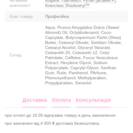
Активний
Кофеїн
,
Пантенол
,
Рутин (вітамін P)
,
компонент
Комплекс Shadownyl™
Клас товару
Професійна
Aqua, Prunus Amygdalus Dulcis (Sweet
Almond) Oil, Octyldodecanol, Coco-
Caprylate, Butyrospermum Parkii (Shea)
Butter, Cetearyl Olivаte, Sorbitan Olivate,
Cetearyl Alcohol, Glyceryl Stearate,
Ceteareth-20, Ceteareth-12, Cetyl
Склад
Palmitate, Caffeine, Fucus Vesiculosus
Extract, Hexylene Glycol, Sodium
Polyacrylate, Caprylyl Glycol, Xanthan
Gum, Rutin, Panthenol, PArfume,
Phenoxyethanol, Methylparaben,
Propylparaben, Geraniol
Доставка
Оплата
Консультація
при оплаті до 16:00 відправка товару в день замовлення.
при замовлені від 4 000 ₴ доставка безкоштовна.