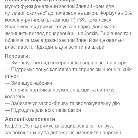
мультифункціональний заспокійливий крем для
чутливої, схильної до почервонінь шкіри. Формула з 1%
кофеїну, рутином (вітаміном Р) і 3% комплексу
Shadownyl підтримує тонус капілярів, допомагає
зменшити вигляд почервонінь і набряків. Вирівнює тон
обличчя та має виразні заспокійливі й зміцнювальні
властивості. Підходить для всіх типів шкіри.
Переваги:
— Зменшує вигляд почервонінь і вирівнює тон шкіри
— Підтримує тонус капілярів та сприяє зміцненню їхніх
стінок
— Зменшує набряки
— Сприяє підтримці пружності шкіри та синтезу
колагену
— Забезпечує заспокійливу та зволожувальну дію
— Підходить для всіх типів шкіри
Активні компоненти
Кофеїн 1% підтримує мікроциркуляцію, тонізує,
заспокоює шкіру та допомагає зменшити набряки і