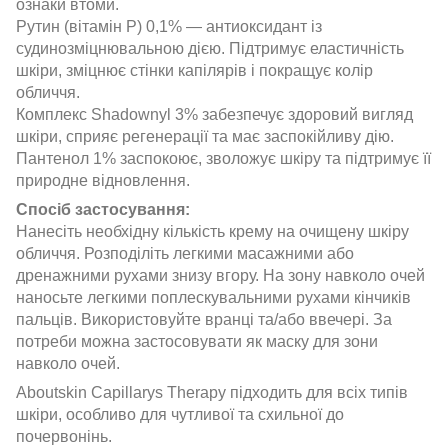
ознаки втоми.
Рутин (вітамін Р) 0,1% — антиоксидант із
судинозміцнювальною дією. Підтримує еластичність
шкіри, зміцнює стінки капілярів і покращує колір
обличчя.
Комплекс Shadownyl 3% забезпечує здоровий вигляд
шкіри, сприяє регенерації та має заспокійливу дію.
Пантенол 1% заспокоює, зволожує шкіру та підтримує її
природне відновлення.
Спосіб застосування:
Нанесіть необхідну кількість крему на очищену шкіру
обличчя. Розподіліть легкими масажними або
дренажними рухами знизу вгору. На зону навколо очей
наносьте легкими поплескувальними рухами кінчиків
пальців. Використовуйте вранці та/або ввечері. За
потреби можна застосовувати як маску для зони
навколо очей.
Aboutskin Capillarys Therapy підходить для всіх типів
шкіри, особливо для чутливої та схильної до
почервонінь.