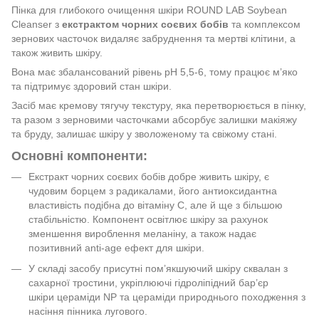
Пінка для глибокого очищення шкіри ROUND LAB Soybean
Cleanser з
екстрактом чорних соєвих бобів
та комплексом
зернових часточок видаляє забруднення та мертві клітини, а
також живить шкіру.
Вона має збалансований рівень pH 5,5-6, тому працює м’яко
та підтримує здоровий стан шкіри.
Засіб має кремову тягучу текстуру, яка перетворюється в пінку,
та разом з зерновими часточками абсорбує залишки макіяжу
та бруду, залишає шкіру у зволоженому та свіжому стані.
Основні компоненти:
Екстракт чорних соєвих бобів добре живить шкіру, є
чудовим борцем з радикалами, його антиоксидантна
властивість подібна до вітаміну С, але й ще з більшою
стабільністю. Компонент освітлює шкіру за рахунок
зменшення вироблення меланіну, а також надає
позитивний аnti-age ефект для шкіри.
У складі засобу присутні пом’якшуючий шкіру сквалан з
сахарної тростини, укріплюючі гідроліпідний бар’єр
шкіри цераміди NP та цераміди природнього походження з
насіння пінника лугового.