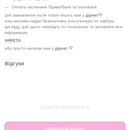
Оплата частинами ПриватБанк та monobank
для замовлення після плати пишіть нам у
дірект
🤍
наш магазин надає безкоштовну консультацію по підбору
догляду, для цього перейдіть по посиланню та заповните всю
інформацію
АНКЕТА
або просто напиши нам у
дірект
🤍
Відгуки
Додайте перший відгук
Написати відгук