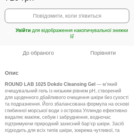
Повідомити, коли з'явиться
Увійти
для відображення накопичувальної знижки
%
🛒
До обраного
Порівняти
Опис
ROUND LAB 1025 Dokdo Cleansing Gel
— м’який
очищувальний гель із низьким рівнем pH, створений
для щоденного дбайливого очищення шкіри без сухості
та подразнення. Його збалансована формула на основі
глибинної морської води з острова Уллиндо ефективно
видаляє макіяж, себум і забруднення, водночас
підтримуючи природний захисний бар’єр шкіри. Засіб
підходить для всіх типів шкіри, зокрема чутливої, та