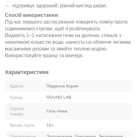
підтримує здоровий, рівний вигляд шкіри.
Спосіб використання:
Під час першого застосування поверніть помпу проти
годинникової стрілки, щоб її розблокувати.
Видавіть 1–2 натискання гелю на долоню, спіньте з
невеликою кількістю води, нанесіть на обличчя легкими
масажними рухами та змийте теплою водою.
Використовуйте вранці та ввечері.
Характеристики
Країна
Південна Корея
Бренд
ROUND LAB
Группа
Гель-пінки
товару
Вікова група
16+
Призначення
Заспокоєння
,
Очищення
,
Зволоження