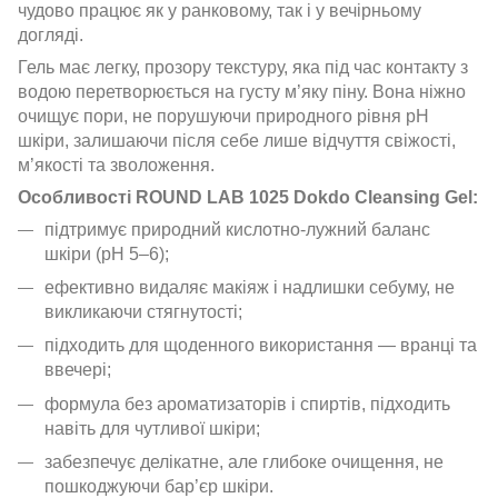
чудово працює як у ранковому, так і у вечірньому
догляді.
Гель має легку, прозору текстуру, яка під час контакту з
водою перетворюється на густу м’яку піну. Вона ніжно
очищує пори, не порушуючи природного рівня pH
шкіри, залишаючи після себе лише відчуття свіжості,
м’якості та зволоження.
Особливості ROUND LAB 1025 Dokdo Cleansing Gel:
підтримує природний кислотно-лужний баланс
шкіри (pH 5–6);
ефективно видаляє макіяж і надлишки себуму, не
викликаючи стягнутості;
підходить для щоденного використання — вранці та
ввечері;
формула без ароматизаторів і спиртів, підходить
навіть для чутливої шкіри;
забезпечує делікатне, але глибоке очищення, не
пошкоджуючи бар’єр шкіри.