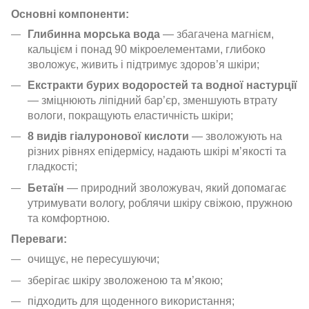
Основні компоненти:
Глибинна морська вода
— збагачена магнієм,
кальцієм і понад 90 мікроелементами, глибоко
зволожує, живить і підтримує здоров’я шкіри;
Екстракти бурих водоростей та водної настурції
— зміцнюють ліпідний бар’єр, зменшують втрату
вологи, покращують еластичність шкіри;
8 видів гіалуронової кислоти
— зволожують на
різних рівнях епідермісу, надають шкірі м’якості та
гладкості;
Бетаїн
— природний зволожувач, який допомагає
утримувати вологу, роблячи шкіру свіжою, пружною
та комфортною.
Переваги:
очищує, не пересушуючи;
зберігає шкіру зволоженою та м’якою;
підходить для щоденного використання;