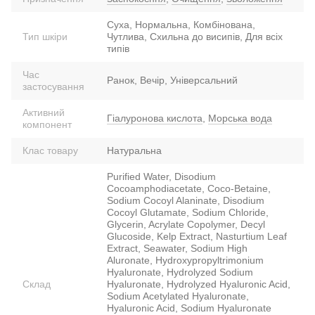
Суха, Нормальна, Комбінована,
Тип шкіри
Чутлива, Схильна до висипів, Для всіх
типів
Час
Ранок, Вечір, Універсальний
застосування
Активний
Гіалуронова кислота
,
Морська вода
компонент
Клас товару
Натуральна
Purified Water, Disodium
Cocoamphodiacetate, Coco-Betaine,
Sodium Cocoyl Alaninate, Disodium
Cocoyl Glutamate, Sodium Chloride,
Glycerin, Acrylate Copolymer, Decyl
Glucoside, Kelp Extract, Nasturtium Leaf
Extract, Seawater, Sodium High
Aluronate, Hydroxypropyltrimonium
Hyaluronate, Hydrolyzed Sodium
Склад
Hyaluronate, Hydrolyzed Hyaluronic Acid,
Sodium Acetylated Hyaluronate,
Hyaluronic Acid, Sodium Hyaluronate