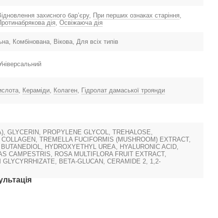
Відновлення захисного барʼєру
,
При перших ознаках старіння
,
Протинабрякова дія
,
Освіжаюча дія
на, Комбінована, Вікова, Для всіх типів
 Універсальний
ислота
,
Кераміди
,
Колаген
,
Гідролат дамаської троянди
), GLYCERIN, PROPYLENE GLYCOL, TREHALOSE,
COLLAGEN, TREMELLA FUCIFORMIS (MUSHROOM) EXTRACT,
 BUTANEDIOL, HYDROXYETHYL UREA, HYALURONIC ACID,
 CAMPESTRIS, ROSA MULTIFLORA FRUIT EXTRACT,
 GLYCYRRHIZATE, BETA-GLUCAN, CERAMIDE 2, 1,2-
ультація