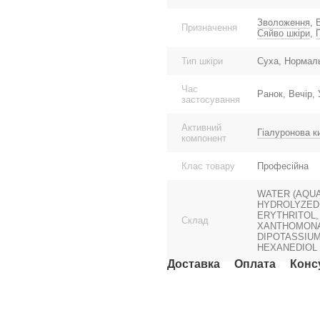
Зволоження
,
Призначення
Сяйво шкіри
,
Тип шкіри
Суха, Нормаль
Час
Ранок, Вечір,
застосування
Активний
Гіалуронова к
компонент
Клас товару
Професійна
WATER (AQUA
HYDROLYZED 
ERYTHRITOL,
Склад
XANTHOMONAS
DIPOTASSIUM
HEXANEDIOL
Доставка
Оплата
Конс