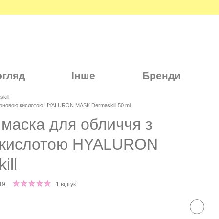
огляд
Інше
Бренди
kill
роновою кислотою HYALURON MASK Dermaskill 50 ml
маска для обличчя з
ю кислотою HYALURON
ill
49
1 відгук