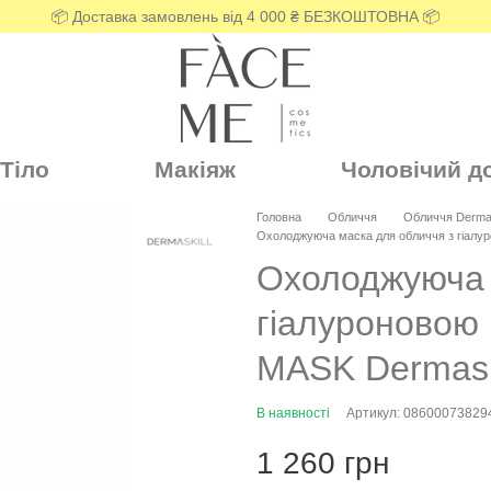
📦 Доставка замовлень від 4 000 ₴ БЕЗКОШТОВНА 📦
Тіло
Макіяж
Чоловічий д
Головна
Обличчя
Обличчя Dermas
Охолоджуюча маска для обличчя з гіалу
Охолоджуюча 
гіалуроново
MASK Dermask
В наявності
Артикул: 08600073829
1 260 грн