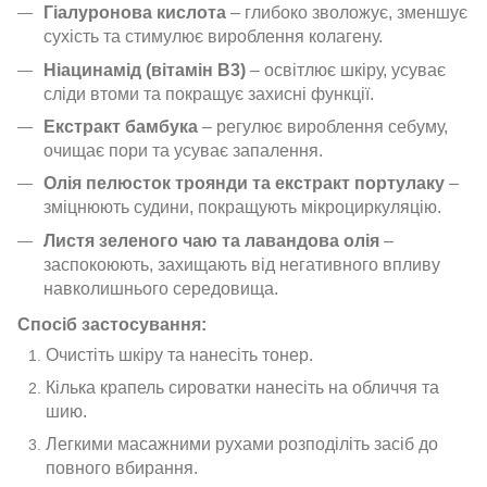
Гіалуронова кислота
– глибоко зволожує, зменшує
сухість та стимулює вироблення колагену.
Ніацинамід (вітамін B3)
– освітлює шкіру, усуває
сліди втоми та покращує захисні функції.
Екстракт бамбука
– регулює вироблення себуму,
очищає пори та усуває запалення.
Олія пелюсток троянди та екстракт портулаку
–
зміцнюють судини, покращують мікроциркуляцію.
Листя зеленого чаю та лавандова олія
–
заспокоюють, захищають від негативного впливу
навколишнього середовища.
Спосіб застосування:
Очистіть шкіру та нанесіть тонер.
Кілька крапель сироватки нанесіть на обличчя та
шию.
Легкими масажними рухами розподіліть засіб до
повного вбирання.