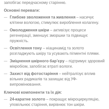
запобігає передчасному старінню.
Основні переваги:
Глибоке зволоження та живлення
– насичує
клітини вологою, стимулює вироблення колагену.
Омолодження шкіри
– активізує процеси
регенерації, зменшує зморшки та підвищує
пружність.
Освітлення тону
– ніацинамід та золото
розгладжують шкіру та усувають пігментні плями.
Зміцнення шкірного бар’єру
– підтримує здоровий
мікробіом, запобігає втраті вологи.
Захист від фотостаріння
– нейтралізує вплив
вільних радикалів та захищає від УФ-
випромінювання.
Ключові компоненти та їх дія:
24-каратне золото
– покращує мікроциркуляцію,
уповільнює старіння, вирівнює тон шкіри.