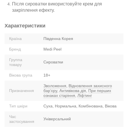
Після сироватки використовуйте крем для
закріплення ефекту.
Характеристики
Країна
Південна Корея
Бренд
Medi Peel
Группа
Сироватки
товару
Вікова група
18+
Зволоження
,
Відновлення захисного
Призначення
барʼєру
,
Антивікова дія
,
При перших
ознаках старіння
,
Ліфтинг
Тип шкіри
Суха, Нормальна, Комбінована, Вікова
Час
Універсальний
застосування