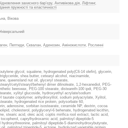
Відновлення захисного барʼєру
,
Антивікова дія
,
Ліфтинг
,
дання пружності та еластичності
на, Вікова
 Універсальний
аген
,
Пептиди
,
Сквалан
,
Аденозин
,
Амінокислоти
,
Рослинні
 butylene glycol, squalene, hydrogenated poly(C6-14 olefin), glycerin,
 triglyceride, shea butter, cetearyl alcohol, niacinamide,
ne, queensland nut oil, glyceryl stearate,
stearyl/cetyl/stearyl/behenyl dimer dilinoleate, 1,2-hexanediol, PEG-
ynthetic beeswax, PEG-100 stearate, disteareth-100 ipdi, PEG-30
earate, xylityl glucoside, hydroxyethyl acrylate/sodium
l taurate copolymer, anhydroxylitol, sodium polyacrylate, Xylitol,
stearate, hydrogenated rice protein, polysorbate 60,
rin, adenosine, sorbitan isostearate, ceramide NP, dextrin, cocoa
olipid, cholesterol, polyglyceryl-6 behenate, hydrogenated lecithin,
, stearic acid, oleic acid, coptis mirifica root extract, lactic acid,
, tocopherol, caprylhydroxamic acid, palmitoyl dipeptide-5
l hydroxythreonine, palmitoyl dipeptide-5 diaminohydroxybutyrate,
oil, palmitoyl tripeptide-5, ectoine, hydrolyzed vegetable protein,