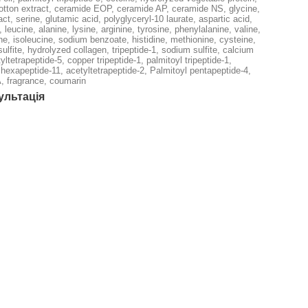
cotton extract, ceramide EOP, ceramide AP, ceramide NS, glycine,
act, serine, glutamic acid, polyglyceryl-10 laurate, aspartic acid,
 leucine, alanine, lysine, arginine, tyrosine, phenylalanine, valine,
ine, isoleucine, sodium benzoate, histidine, methionine, cysteine,
lfite, hydrolyzed collagen, tripeptide-1, sodium sulfite, calcium
yltetrapeptide-5, copper tripeptide-1, palmitoyl tripeptide-1,
hexapeptide-11, acetyltetrapeptide-2, Palmitoyl pentapeptide-4,
 fragrance, coumarin
ультація