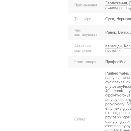
Зволоження
,
Призначення
Живлення
,
На
Тип шкіри
Суха, Нормаль
Час
Ранок, Вечір,
застосування
Активний
Кераміди
,
Кол
компонент
протеїни
Клас товару
Професійна
Purified water,
caprylic/capric
cyclohexasiloxa
phytosteryl/iso
40 stearate, s
dipolyhydroxyst
acryloyldimethy
polyglyceryl-6 
ethylhexylglyce
extract, phosph
phytosphingosine
Склад
caprylyl glycol
diaminobutyloy
drumstick seed 