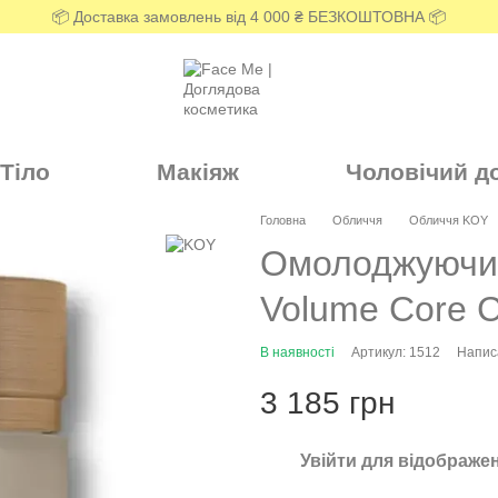
📦 Доставка замовлень від 4 000 ₴ БЕЗКОШТОВНА 📦
Тіло
Макіяж
Чоловічий д
Головна
Обличчя
Обличчя KOY
Омолоджуючий
Volume Core 
В наявності
Артикул: 1512
Написа
3 185 грн
Увійти
для відображен
%