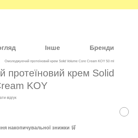
огляд
Інше
Бренди
Омолоджуючий протеїновий крем Solid Volume Core Cream KOY 50 ml
 протеїновий крем Solid
Cream KOY
ти відгук
ня накопичувальної знижки 🛒