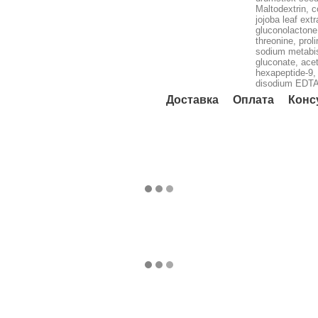
Maltodextrin, 
jojoba leaf extr
gluconolactone,
threonine, prol
sodium metabisu
gluconate, acet
hexapeptide-9, 
disodium EDTA,
Доставка
Оплата
Конс