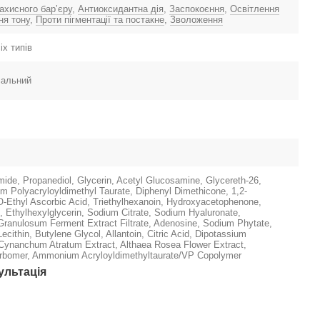
ахисного барʼєру
,
Антиоксидантна дія
,
Заспокоєння
,
Освітлення
ня тону
,
Проти пігментації та постакне
,
Зволоження
іх типів
сальний
mide, Propanediol, Glycerin, Acetyl Glucosamine, Glycereth-26,
 Polyacryloyldimethyl Taurate, Diphenyl Dimethicone, 1,2-
O-Ethyl Ascorbic Acid, Triethylhexanoin, Hydroxyacetophenone,
l, Ethylhexylglycerin, Sodium Citrate, Sodium Hyaluronate,
Granulosum Ferment Extract Filtrate, Adenosine, Sodium Phytate,
cithin, Butylene Glycol, Allantoin, Citric Acid, Dipotassium
 Cynanchum Atratum Extract, Althaea Rosea Flower Extract,
arbomer, Ammonium Acryloyldimethyltaurate/VP Copolymer
ультація