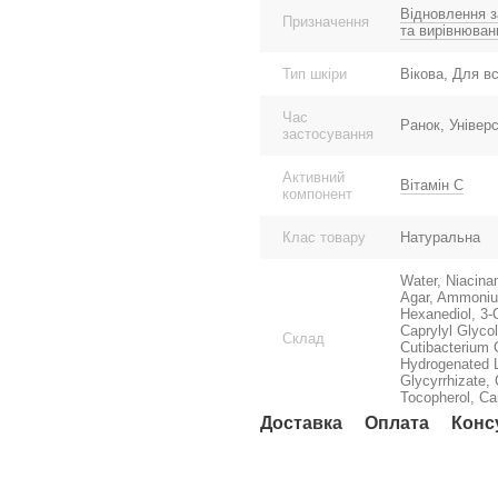
Відновлення з
Призначення
та вирівнюван
Тип шкіри
Вікова, Для вс
Час
Ранок, Універ
застосування
Активний
Вітамін С
компонент
Клас товару
Натуральна
Water, Niacina
Agar, Ammonium
Hexanediol, 3-
Caprylyl Glyco
Склад
Cutibacterium 
Hydrogenated Le
Glycyrrhizate,
Tocopherol, C
Доставка
Оплата
Конс