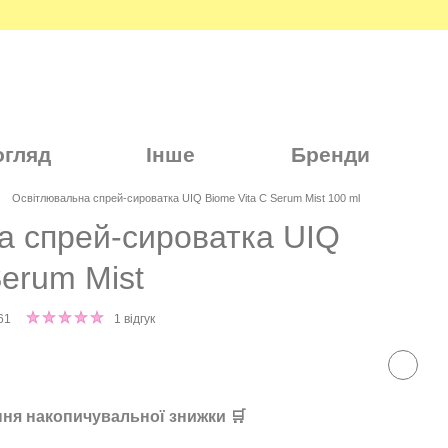
огляд
Інше
Бренди
Освітлювальна спрей-сироватка UIQ Biome Vita C Serum Mist 100 ml
а спрей-сироватка UIQ
Serum Mist
61
1 відгук
ня накопичувальної знижки 🛒