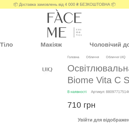
📦 Доставка замовлень від 4 000 ₴ БЕЗКОШТОВНА 📦
Тіло
Макіяж
Чоловічий д
Головна
Обличчя
Обличчя UIQ
Освітлювальн
Biome Vita C 
В наявності
Артикул: 88097717514
710 грн
Увійти
для відображен
%