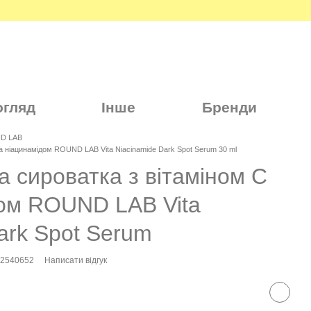
огляд
Інше
Бренди
D LAB
а ніацинамідом ROUND LAB Vita Niacinamide Dark Spot Serum 30 ml
 сироватка з вітаміном C
дом ROUND LAB Vita
ark Spot Serum
62540652
Написати відгук