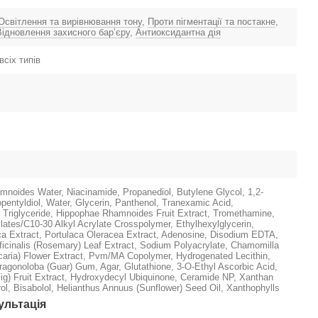
Освітлення та вирівнювання тону
,
Проти пігментації та постакне
,
Відновлення захисного барʼєру
,
Антиоксидантна дія
всіх типів
noides Water, Niacinamide, Propanediol, Butylene Glycol, 1,2-
opentyldiol, Water, Glycerin, Panthenol, Tranexamic Acid,
c Triglyceride, Hippophae Rhamnoides Fruit Extract, Tromethamine,
lates/C10-30 Alkyl Acrylate Crosspolymer, Ethylhexylglycerin,
ica Extract, Portulaca Oleracea Extract, Adenosine, Disodium EDTA,
icinalis (Rosemary) Leaf Extract, Sodium Polyacrylate, Chamomilla
icaria) Flower Extract, Pvm/MA Copolymer, Hydrogenated Lecithin,
agonoloba (Guar) Gum, Agar, Glutathione, 3-O-Ethyl Ascorbic Acid,
Fig) Fruit Extract, Hydroxydecyl Ubiquinone, Ceramide NP, Xanthan
l, Bisabolol, Helianthus Annuus (Sunflower) Seed Oil, Xanthophylls
ультація