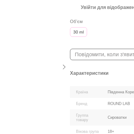
Увійти
для відображен
%
Об'єм
30 ml
Повідомити, коли з'яви
Характеристики
Країна
Південна Кор
Бренд
ROUND LAB
Группа
Сироватки
товару
Вікова група
18+