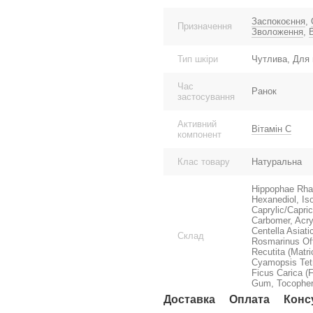
Заспокоєння
,
Призначення
Зволоження
,
Тип шкіри
Чутлива, Для 
Час
Ранок
застосування
Активний
Вітамін С
компонент
Клас товару
Натуральна
Hippophae Rham
Hexanediol, Is
Caprylic/Capri
Carbomer, Acry
Centella Asiat
Склад
Rosmarinus Off
Recutita (Matr
Cyamopsis Tetr
Ficus Carica (
Gum, Tocophero
Доставка
Оплата
Конс