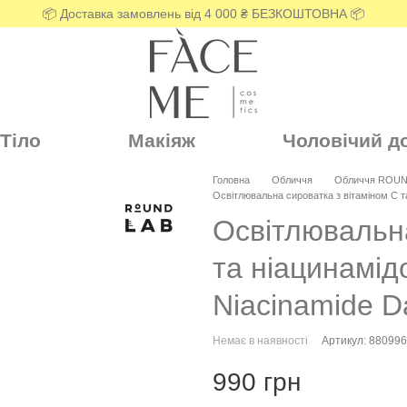
📦 Доставка замовлень від 4 000 ₴ БЕЗКОШТОВНА 📦
Тіло
Макіяж
Чоловічий д
Головна
Обличчя
Обличчя ROUN
Освітлювальна сироватка з вітаміном C т
Освітлювальна
та ніацинамі
Niacinamide D
Немає в наявності
Артикул: 88099
990 грн