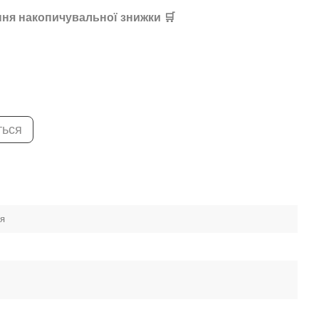
ня накопичувальної знижки 🛒
ться
ея