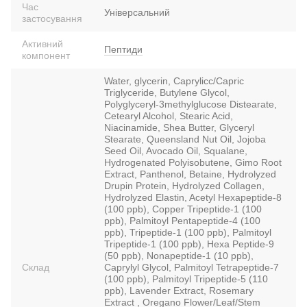
Час
Універсальний
застосування
Активний
Пептиди
компонент
Water, glycerin, Caprylicc/Capric
Triglyceride, Butylene Glycol,
Polyglyceryl-3methylglucose Distearate,
Cetearyl Alcohol, Stearic Acid,
Niacinamide, Shea Butter, Glyceryl
Stearate, Queensland Nut Oil, Jojoba
Seed Oil, Avocado Oil, Squalane,
Hydrogenated Polyisobutene, Gimo Root
Extract, Panthenol, Betaine, Hydrolyzed
Drupin Protein, Hydrolyzed Collagen,
Hydrolyzed Elastin, Acetyl Hexapeptide-8
(100 ppb), Copper Tripeptide-1 (100
ppb), Palmitoyl Pentapeptide-4 (100
ppb), Tripeptide-1 (100 ppb), Palmitoyl
Tripeptide-1 (100 ppb), Hexa Peptide-9
(50 ppb), Nonapeptide-1 (10 ppb),
Склад
Caprylyl Glycol, Palmitoyl Tetrapeptide-7
(100 ppb), Palmitoyl Tripeptide-5 (110
ppb), Lavender Extract, Rosemary
Extract , Oregano Flower/Leaf/Stem