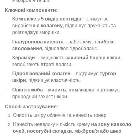
міжбров’я та шиї.
Ключові компоненти:
Комплекс з 5 видів пептидів
– стимулює
вироблення
колагену
, підвищує пружність та
розгладжує зморшки.
Гіалуронова кислота
– забезпечує
глибоке
зволоження
, відновлює гідробаланс.
Кераміди
– зміцнюють
захисний бар’єр шкіри
,
запобігають втраті вологи.
Гідролізований колаген
– підтримує
тургор
шкіри
, підвищує еластичність.
Олія жожоба
–
живить, пом’якшує
, підтримує
природний захист шкіри.
Спосіб застосування:
Очистіть шкіру обличчя та нанесіть тонер.
Нанесіть невелику кількість крему
на зону навколо
очей, носогубні складки, міжбров’я або шию
.