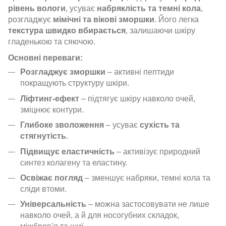
рівень вологи
, усуває
набряклість та темні кола
,
розгладжує
мімічні та вікові зморшки
. Його легка
текстура швидко вбирається
, залишаючи шкіру
гладенькою та сяючою.
Основні переваги:
Розгладжує зморшки
– активні пептиди
покращують структуру шкіри.
Ліфтинг-ефект
– підтягує шкіру навколо очей,
зміцнює контури.
Глибоке зволоження
– усуває
сухість та
стягнутість
.
Підвищує еластичність
– активізує природний
синтез колагену та еластину.
Освіжає погляд
– зменшує набряки, темні кола та
сліди втоми.
Універсальність
– можна застосовувати не лише
навколо очей, а й для носогубних складок,