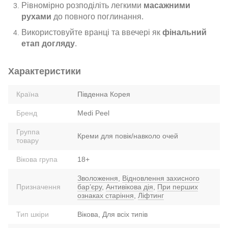
Рівномірно розподіліть легкими
масажними
рухами
до повного поглинання.
Використовуйте вранці та ввечері як
фінальний
етап догляду
.
Характеристики
Країна
Південна Корея
Бренд
Medi Peel
Группа
Креми для повік/навколо очей
товару
Вікова група
18+
Зволоження
,
Відновлення захисного
Призначення
барʼєру
,
Антивікова дія
,
При перших
ознаках старіння
,
Ліфтинг
Тип шкіри
Вікова, Для всіх типів