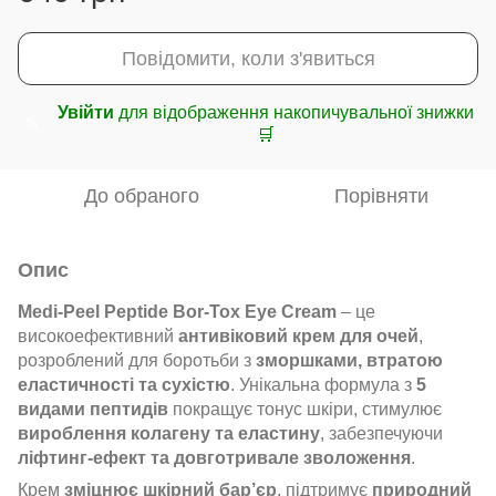
Повідомити, коли з'явиться
Увійти
для відображення накопичувальної знижки
%
🛒
До обраного
Порівняти
Опис
Medi-Peel Peptide Bor-Tox Eye Cream
– це
високоефективний
антивіковий крем для очей
,
розроблений для боротьби з
зморшками, втратою
еластичності та сухістю
. Унікальна формула з
5
видами пептидів
покращує тонус шкіри, стимулює
вироблення колагену та еластину
, забезпечуючи
ліфтинг-ефект та довготривале зволоження
.
Крем
зміцнює шкірний бар’єр
, підтримує
природний