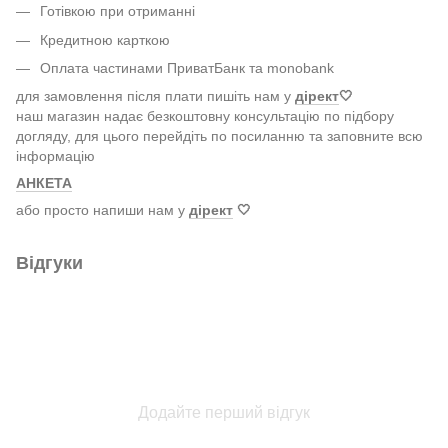
Готівкою при отриманні
Кредитною карткою
Оплата частинами ПриватБанк та monobank
для замовлення після плати пишіть нам у
дірект
🤍
наш магазин надає безкоштовну консультацію по підбору
догляду, для цього перейдіть по посиланню та заповните всю
інформацію
АНКЕТА
або просто напиши нам у
дірект
🤍
Відгуки
Додайте перший відгук