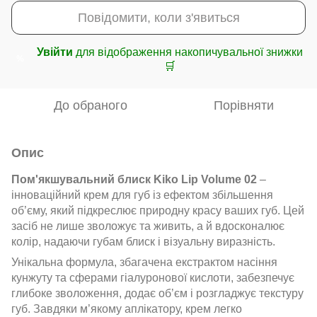
Повідомити, коли з'явиться
Увійти
для відображення накопичувальної знижки
%
🛒
До обраного
Порівняти
Опис
Пом'якшувальний блиск Kiko Lip Volume 02
–
інноваційний крем для губ із ефектом збільшення
об’єму, який підкреслює природну красу ваших губ. Цей
засіб не лише зволожує та живить, а й вдосконалює
колір, надаючи губам блиск і візуальну виразність.
Унікальна формула, збагачена екстрактом насіння
кунжуту та сферами гіалуронової кислоти, забезпечує
глибоке зволоження, додає об’єм і розгладжує текстуру
губ. Завдяки м’якому аплікатору, крем легко