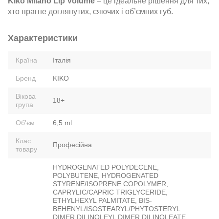
Kiko Milano Lip Volume
– це ідеальне рішення для тих,
хто прагне доглянутих, сяючих і об’ємних губ.
Характеристики
Країна
Італія
Бренд
KIKO
Вікова
18+
група
Об'єм
6,5 ml
Клас
Професійна
товару
HYDROGENATED POLYDECENE,
POLYBUTENE, HYDROGENATED
STYRENE/ISOPRENE COPOLYMER,
CAPRYLIC/CAPRIC TRIGLYCERIDE,
ETHYLHEXYL PALMITATE, BIS-
BEHENYL/ISOSTEARYL/PHYTOSTERYL
DIMER DILINOLEYL DIMER DILINOLEATE,