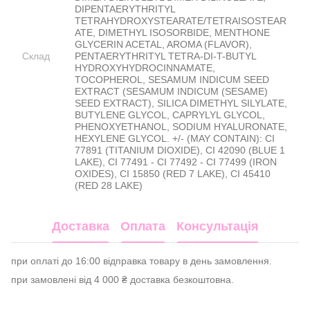
DIPENTAERYTHRITYL
TETRAHYDROXYSTEARATE/TETRAISOSTEAR
ATE, DIMETHYL ISOSORBIDE, MENTHONE
GLYCERIN ACETAL, AROMA (FLAVOR),
Склад
PENTAERYTHRITYL TETRA-DI-T-BUTYL
HYDROXYHYDROCINNAMATE,
TOCOPHEROL, SESAMUM INDICUM SEED
EXTRACT (SESAMUM INDICUM (SESAME)
SEED EXTRACT), SILICA DIMETHYL SILYLATE,
BUTYLENE GLYCOL, CAPRYLYL GLYCOL,
PHENOXYETHANOL, SODIUM HYALURONATE,
HEXYLENE GLYCOL. +/- (MAY CONTAIN): CI
77891 (TITANIUM DIOXIDE), CI 42090 (BLUE 1
LAKE), CI 77491 - CI 77492 - CI 77499 (IRON
OXIDES), CI 15850 (RED 7 LAKE), CI 45410
(RED 28 LAKE)
Доставка
Оплата
Консультація
при оплаті до 16:00 відправка товару в день замовлення.
при замовлені від 4 000 ₴ доставка безкоштовна.