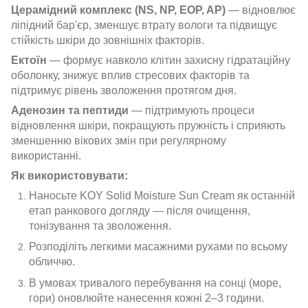
Церамідний комплекс (NS, NP, EOP, AP)
— відновлює
ліпідний бар'єр, зменшує втрату вологи та підвищує
стійкість шкіри до зовнішніх факторів.
Ектоїн
— формує навколо клітин захисну гідратаційну
оболонку, знижує вплив стресових факторів та
підтримує рівень зволоження протягом дня.
Аденозин та пептиди
— підтримують процеси
відновлення шкіри, покращують пружність і сприяють
зменшенню вікових змін при регулярному
використанні.
Як використовувати:
Наносьте KOY Solid Moisture Sun Cream як останній
етап ранкового догляду — після очищення,
тонізування та зволоження.
Розподіліть легкими масажними рухами по всьому
обличчю.
В умовах тривалого перебування на сонці (море,
гори) оновлюйте нанесення кожні 2–3 години.