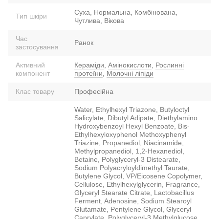
Суха, Нормальна, Комбінована,
Тип шкіри
Чутлива, Вікова
Час
Ранок
застосування
Активний
Кераміди
,
Амінокислоти
,
Рослинні
компонент
протеїни
,
Молочні ліпіди
Клас товару
Професійна
Water, Ethylhexyl Triazone, Butyloctyl
Salicylate, Dibutyl Adipate, Diethylamino
Hydroxybenzoyl Hexyl Benzoate, Bis-
Ethylhexyloxyphenol Methoxyphenyl
Triazine, Propanediol, Niacinamide,
Methylpropanediol, 1,2-Hexanediol,
Betaine, Polyglyceryl-3 Distearate,
Sodium Polyacryloyldimethyl Taurate,
Butylene Glycol, VP/Eicosene Copolymer,
Cellulose, Ethylhexylglycerin, Fragrance,
Glyceryl Stearate Citrate, Lactobacillus
Ferment, Adenosine, Sodium Stearoyl
Glutamate, Pentylene Glycol, Glyceryl
Caprylate, Polyglyceryl-3 Methylglucose