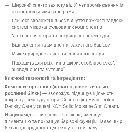
Широкий спектр захисту від УФ-випромінювання із
фотостабільними фільтрами
Глибоке зволоження без відчуття важкості завдяки
системі мікрокапсульованих компонентів
Ущільнення шкіри та покращення її текстури
Відновлення та зміцнення захисного бар'єру
М'яке природне сяйво та рівний тон шкіри
Підходить для всіх типів шкіри, особливо сухої,
зневодненої та чутливої
Ключові технології та інгредієнти:
Комплекс протеїнів (колаген, шовк, кератин,
рослинні білки)
— зволожує, підвищує щільність і
покращує текстуру шкіри. Основа формули Protein
Density Care у складі KOY Solid Moisture Sun Cream.
Ніацинамід
— вирівнює тон шкіри, зменшує
пігментацію та покращує бар'єрні функції. Надає шкірі
більш однорідного та доглянутого вигляду.