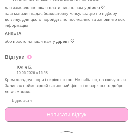
для замовлення після плати пишіть нам у
дірект
🤍
наш магазин надає безкоштовну консультацію по підбору
догляду, для цього перейдіть по посиланню та заповните всю
інформацію
АНКЕТА
або просто напиши нам у
дірект
🤍
Відгуки
1
Юлія Б.
10.06.2026 в 16:58
Крем згладжує пори і вирівнює тон. Не вибілює, на скочується.
Залишає неймовірний сатиновий фініш і поверх нього добре
лягає макіяж.
Відповісти
Написати відгук