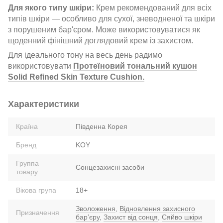
Для якого типу шкіри:
Крем рекомендований для всіх
типів шкіри — особливо для сухої, зневодненої та шкіри
з порушеним бар'єром. Може використовуватися як
щоденний фінішний доглядовий крем із захистом.
Для ідеального тону на весь день радимо
використовувати
Протеїновий тональний кушон
Solid Refined Skin Texture Cushion.
Характеристики
Країна
Південна Корея
Бренд
KOY
Группа
Сонцезахисні засоби
товару
Вікова група
18+
Зволоження
,
Відновлення захисного
Призначення
барʼєру
,
Захист від сонця
,
Сяйво шкіри