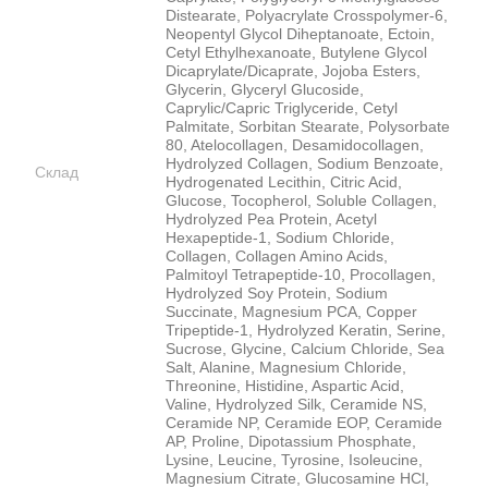
Distearate, Polyacrylate Crosspolymer-6,
Neopentyl Glycol Diheptanoate, Ectoin,
Cetyl Ethylhexanoate, Butylene Glycol
Dicaprylate/Dicaprate, Jojoba Esters,
Glycerin, Glyceryl Glucoside,
Caprylic/Capric Triglyceride, Cetyl
Palmitate, Sorbitan Stearate, Polysorbate
80, Atelocollagen, Desamidocollagen,
Hydrolyzed Collagen, Sodium Benzoate,
Склад
Hydrogenated Lecithin, Citric Acid,
Glucose, Tocopherol, Soluble Collagen,
Hydrolyzed Pea Protein, Acetyl
Hexapeptide-1, Sodium Chloride,
Collagen, Collagen Amino Acids,
Palmitoyl Tetrapeptide-10, Procollagen,
Hydrolyzed Soy Protein, Sodium
Succinate, Magnesium PCA, Copper
Tripeptide-1, Hydrolyzed Keratin, Serine,
Sucrose, Glycine, Calcium Chloride, Sea
Salt, Alanine, Magnesium Chloride,
Threonine, Histidine, Aspartic Acid,
Valine, Hydrolyzed Silk, Ceramide NS,
Ceramide NP, Ceramide EOP, Ceramide
AP, Proline, Dipotassium Phosphate,
Lysine, Leucine, Tyrosine, Isoleucine,
Magnesium Citrate, Glucosamine HCl,