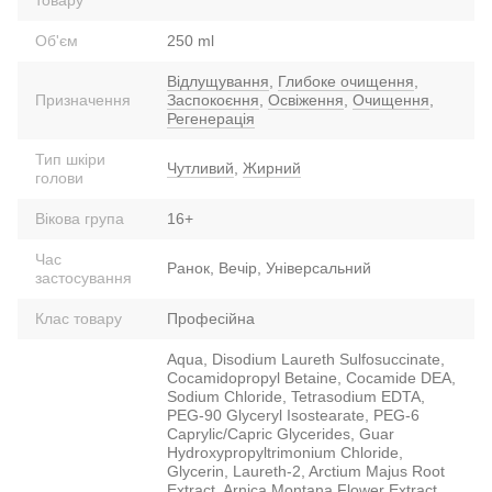
Об'єм
250 ml
Відлущування
,
Глибоке очищення
,
Призначення
Заспокоєння
,
Освіження
,
Очищення
,
Регенерація
Тип шкіри
Чутливий
,
Жирний
голови
Вікова група
16+
Час
Ранок, Вечір, Універсальний
застосування
Клас товару
Професійна
Aqua, Disodium Laureth Sulfosuccinate,
Cocamidopropyl Betaine, Cocamide DEA,
Sodium Chloride, Tetrasodium EDTA,
PEG-90 Glyceryl Isostearate, PEG-6
Caprylic/Capric Glycerides, Guar
Hydroxypropyltrimonium Chloride,
Glycerin, Laureth-2, Arctium Majus Root
Extract, Arnica Montana Flower Extract,