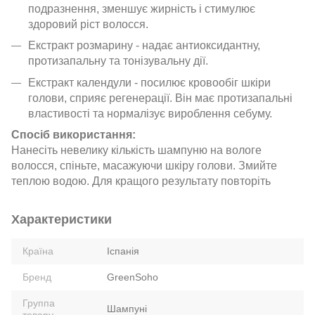
подразнення, зменшує жирність і стимулює
здоровий ріст волосся.
Екстракт розмарину - надає антиоксидантну,
протизапальну та тонізувальну дії.
Екстракт календули - посилює кровообіг шкіри
голови, сприяє регенерації. Він має протизапальні
властивості та нормалізує вироблення себуму.
Спосіб використання:
Нанесіть невелику кількість шампуню на вологе
волосся, спіньте, масажуючи шкіру голови. Змийте
теплою водою. Для кращого результату повторіть
Характеристики
Країна
Іспанія
Бренд
GreenSoho
Группа
Шампуні
товару