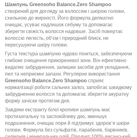
Шампунь Greensoho Balance.Zero Shampoo
створений для догляду за волоссям і шкірою голови,
схильною до жирності. Його формула делікатно
очищає, усуває надлишок себуму та допомагає
зберегти свіжість волосся надовше. Засіб повертає
волоссю легкість, об’єм і природний блиск, не
пересушуючи шкіру голови.
Густа текстура шампуню чудово піниться, забезпечуючи
глибоке очищення прикореневої зони. Він ефективно
видаляє забруднення, залишки засобів для укладання,
пил та неприємні запахи. Регулярне використання
Greensoho Balance.Zero Shampoo
сприяє
нормалізації роботи сальних залоз, запобігає швидкому
забрудненню волосся та допомагає зберегти акуратну
форму зачіски протягом дня.
Завдяки екстракту білої кропиви шампунь має
протизапальну та заспокійливу дію, зменшує
подразнення, очищає пори й підтримує здоров’я шкіри
голови. Формула без сульфатів, парабенів, барвників,
силіконів і мінеральних олій. Продукт 100% веганський,