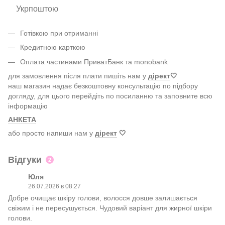
Укрпоштою
Готівкою при отриманні
Кредитною карткою
Оплата частинами ПриватБанк та monobank
для замовлення після плати пишіть нам у
дірект
🤍
наш магазин надає безкоштовну консультацію по підбору
догляду, для цього перейдіть по посиланню та заповните всю
інформацію
АНКЕТА
або просто напиши нам у
дірект
🤍
Відгуки
2
Юля
26.07.2026 в 08:27
Добре очищає шкіру голови, волосся довше залишається
свіжим і не пересушується. Чудовий варіант для жирної шкіри
голови.