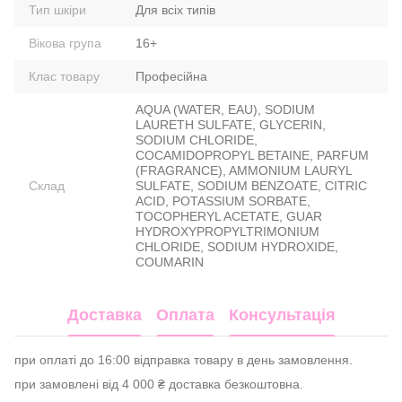
Тип шкіри
Для всіх типів
Вікова група
16+
Клас товару
Професійна
AQUA (WATER, EAU), SODIUM
LAURETH SULFATE, GLYCERIN,
SODIUM CHLORIDE,
COCAMIDOPROPYL BETAINE, PARFUM
(FRAGRANCE), AMMONIUM LAURYL
Склад
SULFATE, SODIUM BENZOATE, CITRIC
ACID, POTASSIUM SORBATE,
TOCOPHERYL ACETATE, GUAR
HYDROXYPROPYLTRIMONIUM
CHLORIDE, SODIUM HYDROXIDE,
COUMARIN
Доставка
Оплата
Консультація
при оплаті до 16:00 відправка товару в день замовлення.
при замовлені від 4 000 ₴ доставка безкоштовна.