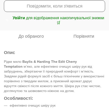
Повідомити, коли з'явиться
Увійти
для відображення накопичувальної знижки
%
🛒
До обраного
Порівняти
Опис
Рідке мило
Baylis & Harding The Edit Cherry
Temptation
м’яко, але ефективно очищує шкіру рук від
забруднень, зберігаючи її природний комфорт і м’якість.
Завдяки рідкій формулі засіб є більш гігієнічним у використанні
порівняно з твердим милом, а приємний аромат дарує
відчуття свіжості після кожного миття. Шкіра рук стає чистою,
доглянутою та шовковисто-ніжною на дотик.
Особливості:
ефективно очищує шкіру рук