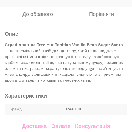
До обраного
Порівняти
Опис
Скраб для тіла Tree Hut Tahitian Vanilla Bean Sugar Scrub
— це преміальний засіб для догляду, який ніжно видаляє
ороговілі клітини шкіри, покращує її текстуру та забезпечує
глибоке зволоження. Завдяки натуральному цукру, поживним
оліям та екстрактам, скраб делікатно відлущує, пом’якшує та
живить шкіру, залишаючи її гладкою, сяючою та з приємним
ароматом ванілі з нотками таїтянських квітів.
Характеристики
Бренд
Tree Hut
Доставка
Оплата
Консультація