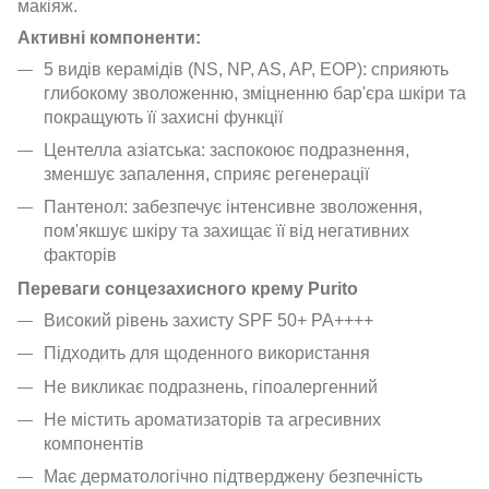
макіяж.
Активні компоненти:
5 видів керамідів (NS, NP, AS, AP, EOP): сприяють
глибокому зволоженню, зміцненню бар'єра шкіри та
покращують її захисні функції
Центелла азіатська: заспокоює подразнення,
зменшує запалення, сприяє регенерації
Пантенол: забезпечує інтенсивне зволоження,
пом'якшує шкіру та захищає її від негативних
факторів
Переваги сонцезахисного крему Purito
Високий рівень захисту SPF 50+ PA++++
Підходить для щоденного використання
Не викликає подразнень, гіпоалергенний
Не містить ароматизаторів та агресивних
компонентів
Має дерматологічно підтверджену безпечність