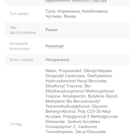
Відновлення захисного барʼєру
Суха, Нормальна, Комбінована,
Тип шкіри
Чутлива, Вікова
Час
Ранок
застосування
Активний
Кераміди
компонент
Клас товару
Натуральна
Water, Propanediol, Dibutyl Adipate,
Dicaprylyl Carbonate, Diethylamino
Hydroxybenzoyl Hexyl Benzoate,
Ethylhexyl Triazone, Bis-
Ethylhexyloxyphenol Methoxyphenyl
Triazine, Amylopectin, Butylene Glycol,
Methylene Bis-Benzotriazolyl
Tetramethylbutylphenol, Glycerin,
Behenyl Alcohol, Poly C10-30 Alkyl
Acrylate, Polyglyceryl-3 Methylglucose
Distearate, Sodium Acrylates
Склад
Crosspolymer-2, Carbomer,
Tromethamine, Decyl Glucoside,