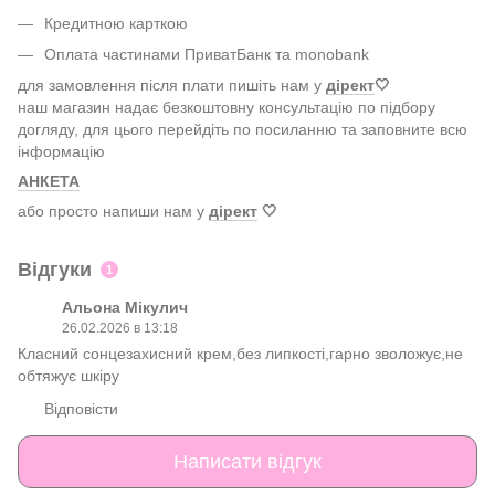
Кредитною карткою
Оплата частинами ПриватБанк та monobank
для замовлення після плати пишіть нам у
дірект
🤍
наш магазин надає безкоштовну консультацію по підбору
догляду, для цього перейдіть по посиланню та заповните всю
інформацію
АНКЕТА
або просто напиши нам у
дірект
🤍
Відгуки
1
Альона Мікулич
26.02.2026 в 13:18
Класний сонцезахисний крем,без липкості,гарно зволожує,не
обтяжує шкіру
Відповісти
Написати відгук