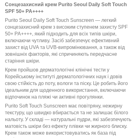
Сонцезахисний крем Purito Seoul Daily Soft Touch
SPF 50+ PA++++
Purito Seoul Daily Soft Touch Sunscreen — легкий
сонцезахисний крем з високим ступенем захисту SPF
50+ PA++++, який підходить для всіх типів шкіри,
включаючи чутливу. Засіб забезпечує ефективний
захист від UVA та UVB-випромінювання, а також від
зовнішніх факторів, які спричиняють передчасне
старіння шкіри.
Крем пройшов дерматологічні клінічні тести у
Корейському інституті дерматологічних наук і довів
свою стійкість до поту, вологи та піску. Це робить його
ідеальним для щоденного використання, включаючи
відпочинок на пляжі чи активні прогулянки.
Purito Soft Touch Sunscreen має повітряну, нежирну
текстуру, що швидко вбирається та не залишає білого
нальоту. У складі — натуральні пудри, які забезпечують
матовість шкіри без ефекту плівки чи жирного блиску.
Крем також може використовуватись як база під