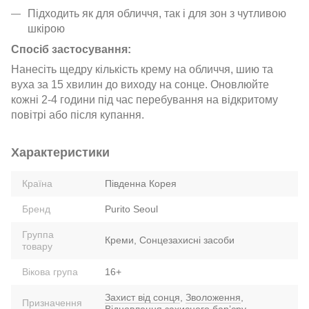
Підходить як для обличчя, так і для зон з чутливою
шкірою
Спосіб застосування:
Нанесіть щедру кількість крему на обличчя, шию та
вуха за 15 хвилин до виходу на сонце. Оновлюйте
кожні 2-4 години під час перебування на відкритому
повітрі або після купання.
Характеристики
Країна
Південна Корея
Бренд
Purito Seoul
Группа
Креми, Сонцезахисні засоби
товару
Вікова група
16+
Захист від сонця
,
Зволоження
,
Призначення