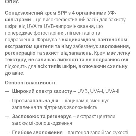
Опис
Сонцезахисний крем SPF з 4 органічними УФ-
фільтрами
– це високоефективний засіб для захисту
шкіри від UVA та UVB-випромінювання, що
попереджає фотостаріння, пігментацію та
подразнення. Формула з
ніацинамідом, пантенолом,
екстрактом центели та німу
забезпечує
зволоження,
регенерацію та захист від запалень
. Крем
має легку
текстуру, не залишає липкості та не подразнює очі
,
підходить для
всіх типів шкіри, включаючи схильну
до акне
.
Основні властивості:
Широкий спектр захисту
– UVB, UVA-I, UVA-II
Протизапальна дія
– ніацинамід зменшує
запалення та підтримує зволоженість
Заспокоює та регенерує
– екстракт центели
загоює мікропошкодження
Глибоке зволоження
– пантенол запобігає сухості