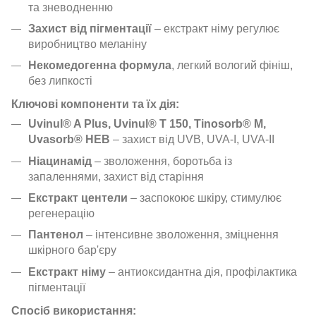
та зневодненню
Захист від пігментації
– екстракт німу регулює
виробництво меланіну
Некомедогенна формула
, легкий вологий фініш,
без липкості
Ключові компоненти та їх дія:
Uvinul® A Plus, Uvinul® T 150, Tinosorb® M,
Uvasorb® HEB
– захист від UVB, UVA-I, UVA-II
Ніацинамід
– зволоження, боротьба із
запаленнями, захист від старіння
Екстракт центели
– заспокоює шкіру, стимулює
регенерацію
Пантенол
– інтенсивне зволоження, зміцнення
шкірного бар'єру
Екстракт німу
– антиоксидантна дія, профілактика
пігментації
Спосіб використання: