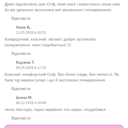
Дуже задоволена цим Спф, маю акне і користуюсь лише ним
бо він ідеально заспокоює мої висипання і почервоніння.
Відповісти
Анна Б.
13.05.2026 в 18:21
Комфортний, класний, легкий і добре заспокоює
почервоніння, мені подобається 👍🏻
Відповісти
Карина Т.
09.05.2026 в 12:33
Класний, комфортний Спф. Без білих слідів, без липкості. Як
база під макіяж супер і ще й заспокоює почервоніння
Відповісти
Ірина М.
08.12.2025 в 16:09
легка текстура, гарно вирівнює тон шкіри, сподобався
Відповісти