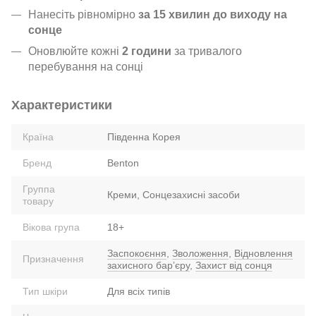
Нанесіть рівномірно
за 15 хвилин до виходу на
сонце
Оновлюйте кожні
2 години
за тривалого
перебування на сонці
Характеристики
Країна
Південна Корея
Бренд
Benton
Группа
Креми, Сонцезахисні засоби
товару
Вікова група
18+
Заспокоєння
,
Зволоження
,
Відновлення
Призначення
захисного барʼєру
,
Захист від сонця
Тип шкіри
Для всіх типів