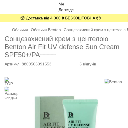
📦 Доставка від 4 000 ₴ БЕЗКОШТОВНА 📦
Обличчя
Обличчя Benton
Сонцезахисний крем з центелою B
Сонцезахисний крем з центелою
Benton Air Fit UV defense Sun Cream
SPF50+/PA++++
Артикул:
8809566991553
5 відгуків