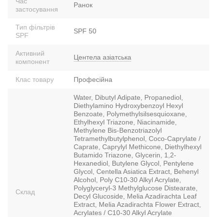
Час
Ранок
застосування
Тип фільтрів
SPF 50
SPF
Активний
Центела азіатська
компонент
Клас товару
Професійна
Water, Dibutyl Adipate, Propanediol,
Diethylamino Hydroxybenzoyl Hexyl
Benzoate, Polymethylsilsesquioxane,
Ethylhexyl Triazone, Niacinamide,
Methylene Bis-Benzotriazolyl
Tetramethylbutylphenol, Coco-Caprylate /
Caprate, Caprylyl Methicone, Diethylhexyl
Butamido Triazone, Glycerin, 1,2-
Hexanediol, Butylene Glycol, Pentylene
Glycol, Centella Asiatica Extract, Behenyl
Alcohol, Poly C10-30 Alkyl Acrylate,
Polyglyceryl-3 Methylglucose Distearate,
Склад
Decyl Glucoside, Melia Azadirachta Leaf
Extract, Melia Azadirachta Flower Extract,
Acrylates / C10-30 Alkyl Acrylate