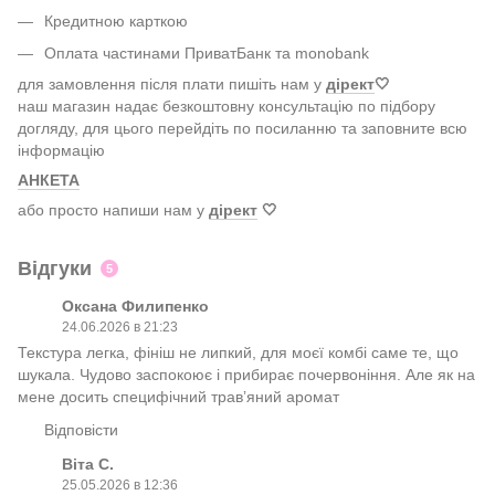
Кредитною карткою
Оплата частинами ПриватБанк та monobank
для замовлення після плати пишіть нам у
дірект
🤍
наш магазин надає безкоштовну консультацію по підбору
догляду, для цього перейдіть по посиланню та заповните всю
інформацію
АНКЕТА
або просто напиши нам у
дірект
🤍
Відгуки
5
Оксана Филипенко
24.06.2026 в 21:23
Текстура легка, фініш не липкий, для моєї комбі саме те, що
шукала. Чудово заспокоює і прибирає почервоніння. Але як на
мене досить специфічний травʼяний аромат
Відповісти
Віта С.
25.05.2026 в 12:36