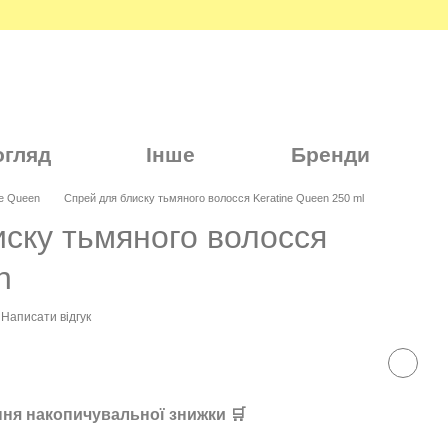
огляд
Інше
Бренди
ne Queen
Спрей для блиску тьмяного волосся Keratine Queen 250 ml
ску тьмяного волосся
n
Написати відгук
ня накопичувальної знижки 🛒