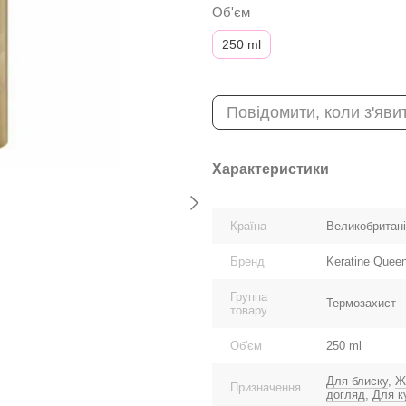
Об'єм
250 ml
Повідомити, коли з'яви
Характеристики
Країна
Великобритан
Бренд
Keratine Quee
Группа
Термозахист
товару
Об'єм
250 ml
Для блиску
,
Ж
Призначення
догляд
,
Для к