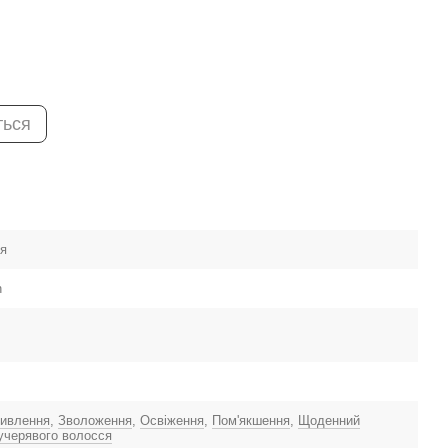
ться
ія
n
ивлення
,
Зволоження
,
Освіження
,
Пом'якшення
,
Щоденний
учерявого волосся