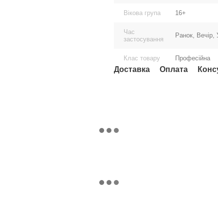
Вікова група
16+
Час
Ранок, Вечір,
застосування
Клас товару
Професійна
Доставка
Оплата
Конс