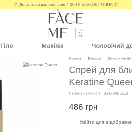
📦 Доставка замовлень від 4 000 ₴ БЕЗКОШТОВНА 📦
Тіло
Макіяж
Чоловічий д
Головна
Волосся
Волосся Kerati
Спрей для бли
Keratine Quee
Немає в наявності
Артикул: 3216
486 грн
Увійти
для відображен
%