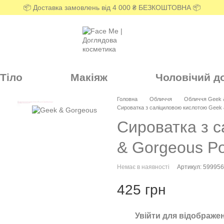
📦 Доставка замовлень від 4 000 ₴ БЕЗКОШТОВНА 📦
Тіло
Макіяж
Чоловічий д
Головна
Обличчя
Обличчя Geek 
Сироватка з саліциловою кислотою Geek &
Сироватка з 
& Gorgeous Por
Немає в наявності
Артикул: 59995
425 грн
Увійти
для відображен
%