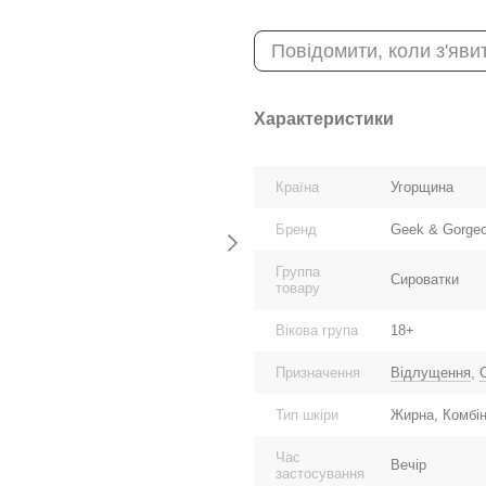
Повідомити, коли з'яви
Характеристики
Країна
Угорщина
Бренд
Geek & Gorge
Группа
Сироватки
товару
Вікова група
18+
Призначення
Відлущення
,
Тип шкіри
Жирна, Комбін
Час
Вечір
застосування