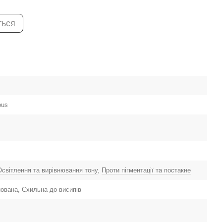
ться
ous
Освітлення та вирівнювання тону
,
Проти пігментації та постакне
ована, Схильна до висипів