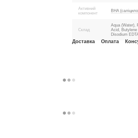
Активний
BHA (саліцило
компонент
Aqua (Water), 
Склад
Acid, Butylene
Disodium EDT
Доставка
Оплата
Конс