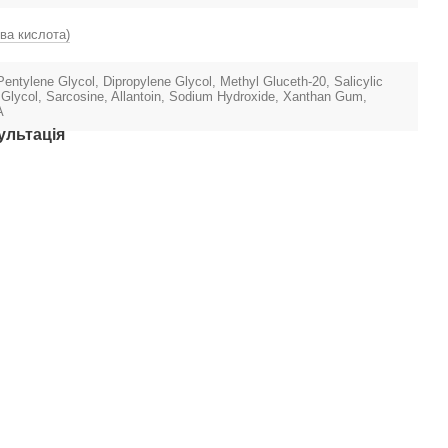
ва кислота)
Pentylene Glycol, Dipropylene Glycol, Methyl Gluceth-20, Salicylic
 Glycol, Sarcosine, Allantoin, Sodium Hydroxide, Xanthan Gum,
A
ультація