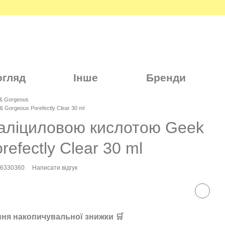
огляд
Інше
Бренди
& Gorgeous
 Gorgeous Porefectly Clear 30 ml
саліциловою кислотою Geek
efectly Clear 30 ml
66330360
Написати відгук
ня накопичувальної знижки 🛒