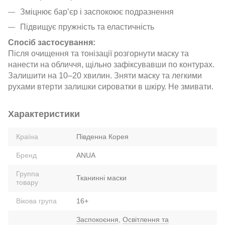
Зміцнює бар’єр і заспокоює подразнення
Підвищує пружність та еластичність
Спосіб застосування:
Після очищення та тонізації розгорнути маску та
нанести на обличчя, щільно зафіксувавши по контурах.
Залишити на 10–20 хвилин. Зняти маску та легкими
рухами втерти залишки сироватки в шкіру. Не змивати.
Характеристики
Країна
Південна Корея
Бренд
ANUA
Группа
Тканинні маски
товару
Вікова група
16+
Заспокоєння
,
Освітлення та