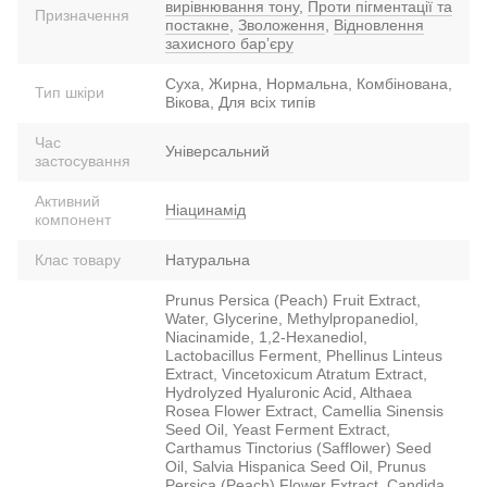
вирівнювання тону
,
Проти пігментації та
Призначення
постакне
,
Зволоження
,
Відновлення
захисного барʼєру
Суха, Жирна, Нормальна, Комбінована,
Тип шкіри
Вікова, Для всіх типів
Час
Універсальний
застосування
Активний
Ніацинамід
компонент
Клас товару
Натуральна
Prunus Persica (Peach) Fruit Extract,
Water, Glycerine, Methylpropanediol,
Niacinamide, 1,2-Hexanediol,
Lactobacillus Ferment, Phellinus Linteus
Extract, Vincetoxicum Atratum Extract,
Hydrolyzed Hyaluronic Acid, Althaea
Rosea Flower Extract, Camellia Sinensis
Seed Oil, Yeast Ferment Extract,
Carthamus Tinctorius (Safflower) Seed
Oil, Salvia Hispanica Seed Oil, Prunus
Persica (Peach) Flower Extract, Candida