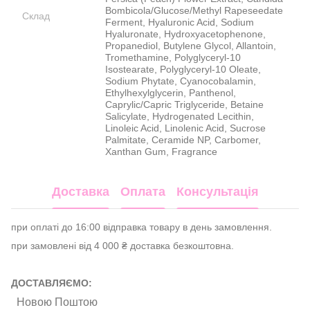
Bombicola/Glucose/Methyl Rapeseedate
Склад
Ferment, Hyaluronic Acid, Sodium
Hyaluronate, Hydroxyacetophenone,
Propanediol, Butylene Glycol, Allantoin,
Tromethamine, Polyglyceryl-10
Isostearate, Polyglyceryl-10 Oleate,
Sodium Phytate, Cyanocobalamin,
Ethylhexylglycerin, Panthenol,
Caprylic/Capric Triglyceride, Betaine
Salicylate, Hydrogenated Lecithin,
Linoleic Acid, Linolenic Acid, Sucrose
Palmitate, Ceramide NP, Carbomer,
Xanthan Gum, Fragrance
Доставка
Оплата
Консультація
при оплаті до 16:00 відправка товару в день замовлення.
при замовлені від 4 000 ₴ доставка безкоштовна.
ДОСТАВЛЯЄМО:
Новою Поштою