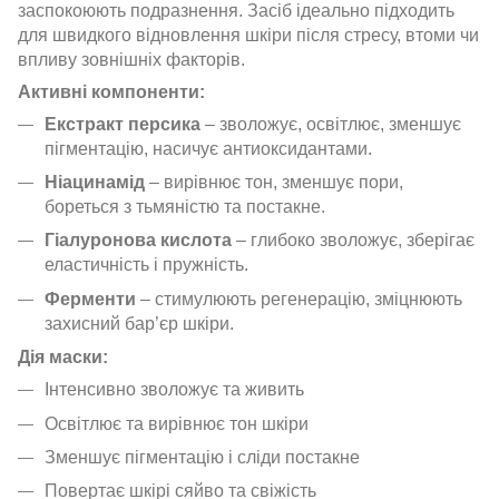
заспокоюють подразнення. Засіб ідеально підходить
для швидкого відновлення шкіри після стресу, втоми чи
впливу зовнішніх факторів.
Активні компоненти:
Екстракт персика
– зволожує, освітлює, зменшує
пігментацію, насичує антиоксидантами.
Ніацинамід
– вирівнює тон, зменшує пори,
бореться з тьмяністю та постакне.
Гіалуронова кислота
– глибоко зволожує, зберігає
еластичність і пружність.
Ферменти
– стимулюють регенерацію, зміцнюють
захисний бар’єр шкіри.
Дія маски:
Інтенсивно зволожує та живить
Освітлює та вирівнює тон шкіри
Зменшує пігментацію і сліди постакне
Повертає шкірі сяйво та свіжість