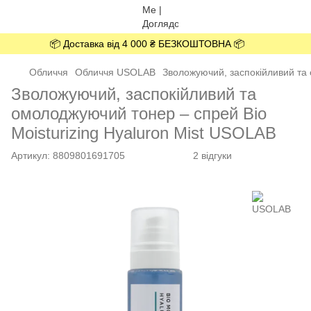
📦 Доставка від 4 000 ₴ БЕЗКОШТОВНА 📦
Обличчя
Обличчя USOLAB
Зволожуючий, заспокійливий та 
Зволожуючий, заспокійливий та
омолоджуючий тонер – спрей Bio
Moisturizing Hyaluron Mist USOLAB
Артикул:
8809801691705
2 відгуки