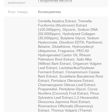
Гіалуронова кислота
компонент
Клас товару
Космецевтика
Centella Asiatica Extract, Tremella
Fuciformis (Mushroom) Extract
(100,000ppm), Glycerin, Sodium DNA
(50,0000ppm), Hydrolyzed Collagen
(30,000ppm), Butylene Glycol, Sodium
Hyaluronate, Disodium EDTA, Panthenol,
Betaine, Glutathione, Hydroxydecyl
Ubiquinone, Fragrance, PEG-60
Hydrogenated Castor Oil, Rheum
Palmatum Root Extract, Salix Alba
(Willow) Bark Extract, Origanum Vulgare
Leaf Extract, Lactobacillus/Soybean
Ferment Extract, Cinnamomum Cassia
Bark Extract, Scutellaria Baicalensis Root
Extract, Portulaca Oleracea Extract,
Chamaecyparis Obtusa Leaf Extract,
Propanediol, Pentylene Glycol, Cocos
Nucifera (Coconut) Fruit Extract, Pinus
Sylvestris Leaf Extract,1,2-Hexanediol,
Dioscorea Japonica Root Extract,
Rosmarinus Officinalis (Rosemary)
Extract, Thymus Vulgaris (Thyme)