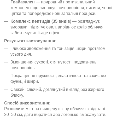
Гвайазулен
— природний протизапальний
компонент, що зменшує почервоніння, висипи, чорні
цятки та попереджає нові запальні процеси.
Комплекс пептидів (35 видів)
— розгладжує
зморшки, підтягує овал, вирівнює колір обличчя,
забезпечує anti-age ефект.
Результат застосування:
Глибоке зволоження та тонізація шкіри протягом
усього дня.
Зменшення сухості, стягнутості, подразнень і
почервонінь.
Покращення пружності, еластичності та захисних
функцій шкіри.
Свіжий, сяючий, доглянутий вигляд без жирного
блиску.
Спосіб використання:
Розпилити міст на очищену шкіру обличчя з відстані
20–30 см, дати вбратися або легенько вмасажувати.