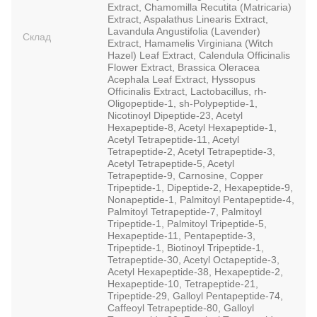
Extract, Chamomilla Recutita (Matricaria)
Extract, Aspalathus Linearis Extract,
Lavandula Angustifolia (Lavender)
Склад
Extract, Hamamelis Virginiana (Witch
Hazel) Leaf Extract, Calendula Officinalis
Flower Extract, Brassica Oleracea
Acephala Leaf Extract, Hyssopus
Officinalis Extract, Lactobacillus, rh-
Oligopeptide-1, sh-Polypeptide-1,
Nicotinoyl Dipeptide-23, Acetyl
Hexapeptide-8, Acetyl Hexapeptide-1,
Acetyl Tetrapeptide-11, Acetyl
Tetrapeptide-2, Acetyl Tetrapeptide-3,
Acetyl Tetrapeptide-5, Acetyl
Tetrapeptide-9, Carnosine, Copper
Tripeptide-1, Dipeptide-2, Hexapeptide-9,
Nonapeptide-1, Palmitoyl Pentapeptide-4,
Palmitoyl Tetrapeptide-7, Palmitoyl
Tripeptide-1, Palmitoyl Tripeptide-5,
Hexapeptide-11, Pentapeptide-3,
Tripeptide-1, Biotinoyl Tripeptide-1,
Tetrapeptide-30, Acetyl Octapeptide-3,
Acetyl Hexapeptide-38, Hexapeptide-2,
Hexapeptide-10, Tetrapeptide-21,
Tripeptide-29, Galloyl Pentapeptide-74,
Caffeoyl Tetrapeptide-80, Galloyl