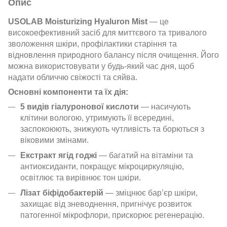
Опис
USOLAB Moisturizing Hyaluron Mist
— це
високоефективний засіб для миттєвого та тривалого
зволоження шкіри, профілактики старіння та
відновлення природного балансу після очищення. Його
можна використовувати у будь-який час дня, щоб
надати обличчю свіжості та сяйва.
Основні компоненти та їх дія:
5 видів гіалуронової кислоти
— насичують
клітини вологою, утримують її всередині,
заспокоюють, знижують чутливість та борються з
віковими змінами.
Екстракт ягід годжі
— багатий на вітаміни та
антиоксиданти, покращує мікроциркуляцію,
освітлює та вирівнює тон шкіри.
Лізат біфідобактерій
— зміцнює бар’єр шкіри,
захищає від зневоднення, пригнічує розвиток
патогенної мікрофлори, прискорює регенерацію.