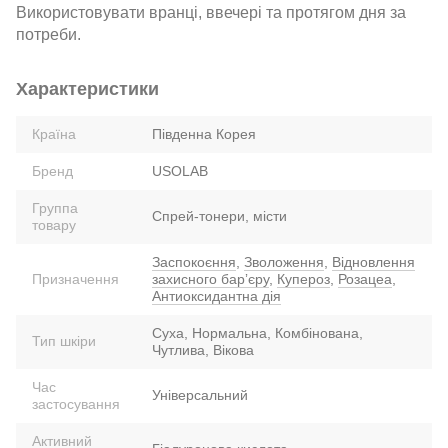
Використовувати вранці, ввечері та протягом дня за
потреби.
Характеристики
Країна
Південна Корея
Бренд
USOLAB
Группа
Спрей-тонери, місти
товару
Заспокоєння
,
Зволоження
,
Відновлення
Призначення
захисного барʼєру
,
Купероз
,
Розацеа
,
Антиоксидантна дія
Суха, Нормальна, Комбінована,
Тип шкіри
Чутлива, Вікова
Час
Універсальний
застосування
Активний