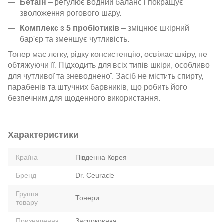
Бетаїн
– регулює водний баланс і покращує
зволоження рогового шару.
Комплекс з 5 пробіотиків
– зміцнює шкірний
бар'єр та зменшує чутливість.
Тонер має легку, рідку консистенцію, освіжає шкіру, не
обтяжуючи її. Підходить для всіх типів шкіри, особливо
для чутливої та зневодненої. Засіб не містить спирту,
парабенів та штучних барвників, що робить його
безпечним для щоденного використання.
Характеристики
Країна
Південна Корея
Бренд
Dr. Ceuracle
Группа
Тонери
товару
Призначення
Заспокоєння