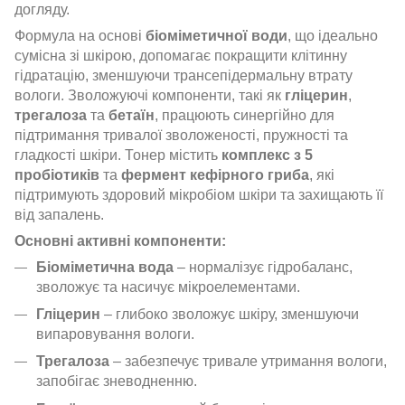
догляду.
Формула на основі
біоміметичної води
, що ідеально
сумісна зі шкірою, допомагає покращити клітинну
гідратацію, зменшуючи трансепідермальну втрату
вологи. Зволожуючі компоненти, такі як
гліцерин
,
трегалоза
та
бетаїн
, працюють синергійно для
підтримання тривалої зволоженості, пружності та
гладкості шкіри. Тонер містить
комплекс з 5
пробіотиків
та
фермент кефірного гриба
, які
підтримують здоровий мікробіом шкіри та захищають її
від запалень.
Основні активні компоненти:
Біоміметична вода
– нормалізує гідробаланс,
зволожує та насичує мікроелементами.
Гліцерин
– глибоко зволожує шкіру, зменшуючи
випаровування вологи.
Трегалоза
– забезпечує тривале утримання вологи,
запобігає зневодненню.