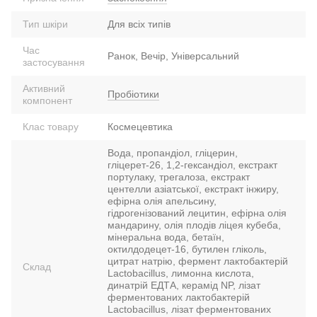
Тип шкіри
Для всіх типів
Час
Ранок, Вечір, Універсальний
застосування
Активний
Пробіотики
компонент
Клас товару
Космецевтика
Вода, пропандіол, гліцерин,
гліцерет-26, 1,2-гександіол, екстракт
портулаку, трегалоза, екстракт
центелли азіатської, екстракт інжиру,
ефірна олія апельсину,
гідрогенізований лецитин, ефірна олія
мандарину, олія плодів ліцея кубеба,
мінеральна вода, бетаїн,
октилдодецет-16, бутилен гліколь,
цитрат натрію, фермент лактобактерій
Склад
Lactobacillus, лимонна кислота,
динатрій ЕДТА, керамід NP, лізат
ферментованих лактобактерій
Lactobacillus, лізат ферментованих