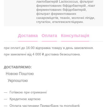
лактобактерій Lactococcus, фільтрат
ферментованих біфідобактерій, лізат
ферментованих біфідобактерій,
фільтрат ферментованих
сахароміцетів, теанін, молочні ліпіди,
глутатіон, етилгексилгліцерин.
Доставка
Оплата
Консультація
при оплаті до 16:00 відправка товару в день замовлення.
при замовлені від 4 000 ₴ доставка безкоштовна.
ДОСТАВЛЯЄМО:
Новою Поштою
Укрпоштою
Готівкою при отриманні
Кредитною карткою
Оплата частинами ПриватБанк та monobank