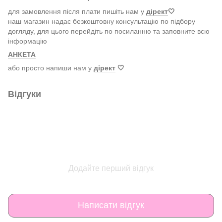
для замовлення після плати пишіть нам у
дірект
🤍
наш магазин надає безкоштовну консультацію по підбору
догляду, для цього перейдіть по посиланню та заповните всю
інформацію
АНКЕТА
або просто напиши нам у
дірект
🤍
Відгуки
Додайте перший відгук
Написати відгук