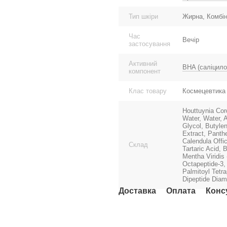
Тип шкіри
Жирна, Комбін
Час
Вечір
застосування
Активний
BHA (саліцило
компонент
Клас товару
Космецевтика
Houttuynia Cord
Water, Water, 
Glycol, Butyle
Extract, Panthe
Calendula Offi
Склад
Tartaric Acid, 
Mentha Viridis 
Octapeptide-3,
Palmitoyl Tetra
Dipeptide Diam
Доставка
Оплата
Конс