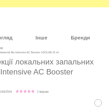
огляд
Інше
Бренди
AB
лементів Bio Intensive AC Booster USOLAB 15 ml
екції локальних запальних
Intensive AC Booster
01692504
2 відгуки