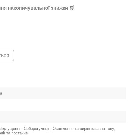
ня накопичувальної знижки 🛒
ться
ея
Відлущення
,
Себорегуляція
,
Освітлення та вирівнювання тону
,
ції та постакне