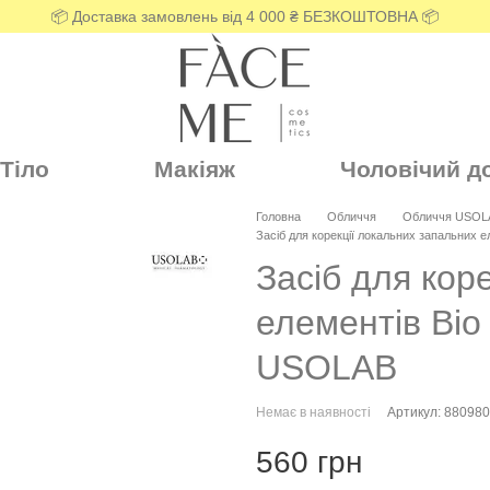
📦 Доставка замовлень від 4 000 ₴ БЕЗКОШТОВНА 📦
Тіло
Макіяж
Чоловічий д
Головна
Обличчя
Обличчя USOL
Засіб для корекції локальних запальних е
Засіб для кор
елементів Bio 
USOLAB
Немає в наявності
Артикул: 88098
560 грн