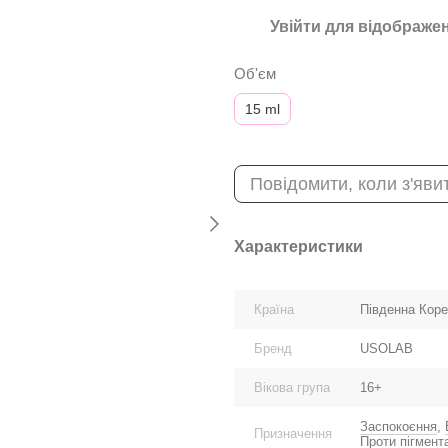
Увійти
для відображен
%
Об'єм
15 ml
Повідомити, коли з'яви
Характеристики
Країна
Південна Кор
Бренд
USOLAB
Вікова група
16+
Заспокоєння
,
Призначення
Проти пігмента