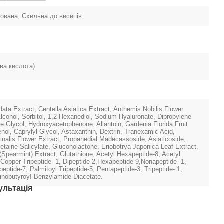
ована, Схильна до висипів
ва кислота)
ata Extract, Centella Asiatica Extract, Anthemis Nobilis Flower
Alcohol, Sorbitol, 1,2-Hexanediol, Sodium Hyaluronate, Dipropylene
ne Glycol, Hydroxyacetophenone, Allantoin, Gardenia Florida Fruit
nol, Caprylyl Glycol, Astaxanthin, Dextrin, Tranexamic Acid,
cinalis Flower Extract, Propanedial Madecassoside, Asiaticoside,
Betaine Salicylate, Gluconolactone. Eriobotrya Japonica Leaf Extract,
(Spearmint) Extract, Glutathione, Acetyl Hexapeptide-8, Acetyl
 Copper Tripeptide- 1, Dipeptide-2,Hexapeptide-9,Nonapeptide- 1,
peptide-7, Palmitoyl Tripeptide-5, Pentapeptide-3, Tripeptide- 1,
inobutyroy! Benzylamide Diacetate.
ультація