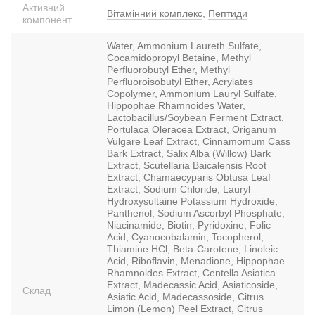
Активний
Вітамінний комплекс
,
Пептиди
компонент
Water, Ammonium Laureth Sulfate,
Cocamidopropyl Betaine, Methyl
Perfluorobutyl Ether, Methyl
Perfluoroisobutyl Ether, Acrylates
Copolymer, Ammonium Lauryl Sulfate,
Hippophae Rhamnoides Water,
Lactobacillus/Soybean Ferment Extract,
Portulaca Oleracea Extract, Origanum
Vulgare Leaf Extract, Cinnamomum Cass
Bark Extract, Salix Alba (Willow) Bark
Extract, Scutellaria Baicalensis Root
Extract, Chamaecyparis Obtusa Leaf
Extract, Sodium Chloride, Lauryl
Hydroxysultaine Potassium Hydroxide,
Panthenol, Sodium Ascorbyl Phosphate,
Niacinamide, Biotin, Pyridoxine, Folic
Acid, Cyanocobalamin, Tocopherol,
Thiamine HCl, Beta-Carotene, Linoleic
Acid, Riboflavin, Menadione, Hippophae
Rhamnoides Extract, Centella Asiatica
Extract, Madecassic Acid, Asiaticoside,
Склад
Asiatic Acid, Madecassoside, Citrus
Limon (Lemon) Peel Extract, Citrus