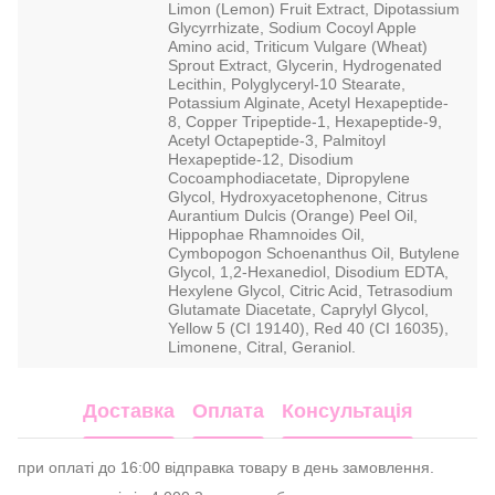
Limon (Lemon) Fruit Extract, Dipotassium
Glycyrrhizate, Sodium Cocoyl Apple
Amino acid, Triticum Vulgare (Wheat)
Sprout Extract, Glycerin, Hydrogenated
Lecithin, Polyglyceryl-10 Stearate,
Potassium Alginate, Acetyl Hexapeptide-
8, Copper Tripeptide-1, Hexapeptide-9,
Acetyl Octapeptide-3, Palmitoyl
Hexapeptide-12, Disodium
Cocoamphodiacetate, Dipropylene
Glycol, Hydroxyacetophenone, Citrus
Aurantium Dulcis (Orange) Peel Oil,
Hippophae Rhamnoides Oil,
Cymbopogon Schoenanthus Oil, Butylene
Glycol, 1,2-Hexanediol, Disodium EDTA,
Hexylene Glycol, Citric Acid, Tetrasodium
Glutamate Diacetate, Caprylyl Glycol,
Yellow 5 (CI 19140), Red 40 (CI 16035),
Limonene, Citral, Geraniol.
Доставка
Оплата
Консультація
при оплаті до 16:00 відправка товару в день замовлення.