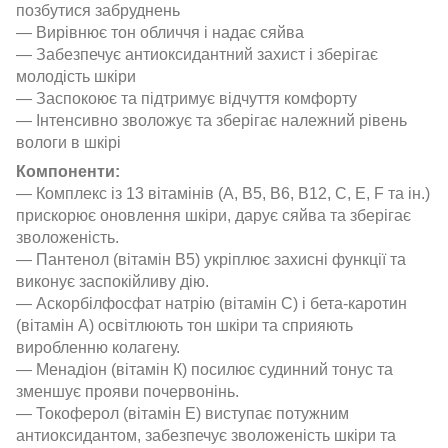
позбутися забруднень
— Вирівнює тон обличчя і надає сяйва
— Забезпечує антиоксидантний захист і зберігає
молодість шкіри
— Заспокоює та підтримує відчуття комфорту
— Інтенсивно зволожує та зберігає належний рівень
вологи в шкірі
Компоненти:
— Комплекс із 13 вітамінів (А, B5, B6, B12, C, E, F та ін.)
прискорює оновлення шкіри, дарує сяйва та зберігає
зволоженість.
— Пантенол (вітамін В5) укріплює захисні функції та
виконує заспокійливу дію.
— Аскорбілфосфат натрію (вітамін С) і бета-каротин
(вітамін А) освітлюють тон шкіри та сприяють
виробленню колагену.
— Менадіон (вітамін К) посилює судинний тонус та
зменшує прояви почервонінь.
— Токоферол (вітамін Е) виступає потужним
антиоксидантом, забезпечує зволоженість шкіри та