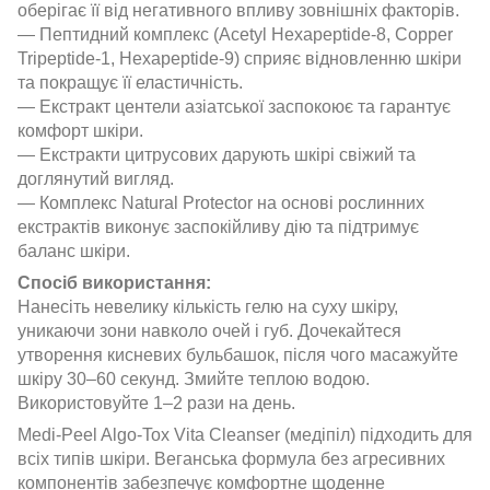
оберігає її від негативного впливу зовнішніх факторів.
— Пептидний комплекс (Acetyl Hexapeptide-8, Copper
Tripeptide-1, Hexapeptide-9) сприяє відновленню шкіри
та покращує її еластичність.
— Екстракт центели азіатської заспокоює та гарантує
комфорт шкіри.
— Екстракти цитрусових дарують шкірі свіжий та
доглянутий вигляд.
— Комплекс Natural Protector на основі рослинних
екстрактів виконує заспокійливу дію та підтримує
баланс шкіри.
Спосіб використання:
Нанесіть невелику кількість гелю на суху шкіру,
уникаючи зони навколо очей і губ. Дочекайтеся
утворення кисневих бульбашок, після чого масажуйте
шкіру 30–60 секунд. Змийте теплою водою.
Використовуйте 1–2 рази на день.
Medi-Peel Algo-Tox Vita Cleanser (медіпіл) підходить для
всіх типів шкіри. Веганська формула без агресивних
компонентів забезпечує комфортне щоденне