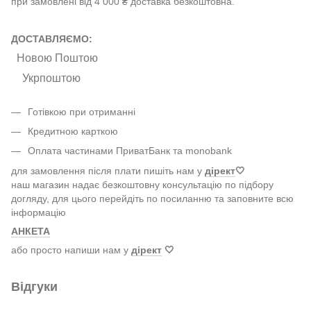
при замовлені від 4 000 ₴ доставка безкоштовна.
ДОСТАВЛЯЄМО:
Новою Поштою
Укрпоштою
Готівкою при отриманні
Кредитною карткою
Оплата частинами ПриватБанк та monobank
для замовлення після плати пишіть нам у
дірект
🤍
наш магазин надає безкоштовну консультацію по підбору
догляду, для цього перейдіть по посиланню та заповните всю
інформацію
АНКЕТА
або просто напиши нам у
дірект
🤍
Відгуки