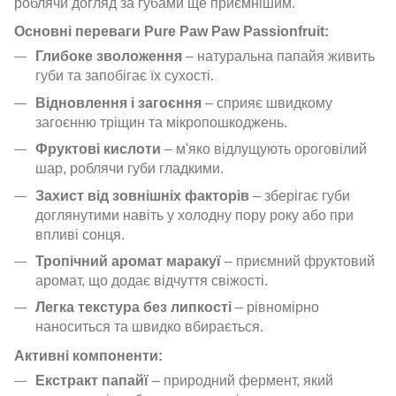
роблячи догляд за губами ще приємнішим.
Основні переваги Pure Paw Paw Passionfruit:
Глибоке зволоження
– натуральна папайя живить
губи та запобігає їх сухості.
Відновлення і загоєння
– сприяє швидкому
загоєнню тріщин та мікропошкоджень.
Фруктові кислоти
– м'яко відлущують ороговілий
шар, роблячи губи гладкими.
Захист від зовнішніх факторів
– зберігає губи
доглянутими навіть у холодну пору року або при
впливі сонця.
Тропічний аромат маракуї
– приємний фруктовий
аромат, що додає відчуття свіжості.
Легка текстура без липкості
– рівномірно
наноситься та швидко вбирається.
Активні компоненти:
Екстракт папайї
– природний фермент, який