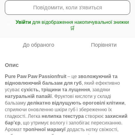
Повідомити, коли з'явиться
Увійти
для відображення накопичувальної знижки
%
🛒
До обраного
Порівняти
Опис
Pure Paw Paw Passionfruit
– це
зволожуючий та
відновлюючий бальзам для губ
, який ефективно
усуває
сухість, тріщини та лущення
, завдяки
натуральній папайї
. Фруктові кислоти у складі
бальзаму
делікатно відлущують ороговілі клітини
,
сприяючи оновленню шкіри губ і збереженню їх
гладкості. Легка
нелипка текстура
створює
захисний
бар'єр
, що утримує вологу і запобігає пересиханню.
Аромат
тропічної маракуї
додасть нотку свіжості,