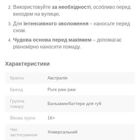
Використовуйте
за необхідності
, особливо перед
виходом на вулицю.
Для
інтенсивного зволоження
– наносьте перед
сном.
Чудова основа перед макіяжем
– допомагає
рівномірно наносити помаду.
Характеристики
Країна
Австралія
Бренд
Pure paw paw
Группа
Бальзами/баттери для губ
товару
Вікова група
16+
Час
Універсальний
застосування