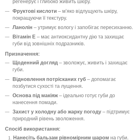
регенерує і глибоко живить шкіру.
Фруктові кислоти
– м'яко відлущують шкіру,
покращуючи її текстуру.
Ланолін
– утримує вологу і запобігає пересиханню.
Вітамін Е
– має антиоксидантну дію та захищає
губи від зовнішніх подразників.
Призначення:
Щоденний догляд
– зволожує, живить і захищає
губи.
Відновлення потрісканих губ
– допомагає
позбутися сухості та лущення.
Основа під макіяж
– ідеально готує губи до
нанесення помади.
Захист у холодну або жарку погоду
– підтримує
природний рівень зволоження.
Спосіб використання:
Нанесіть бальзам рівномірним шаром
на губи.