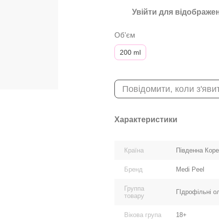
Увійти
для відображен
%
Об'єм
200 ml
Повідомити, коли з'яви
Характеристики
Країна
Південна Кор
Бренд
Medi Peel
Группа
ГІдрофільні о
товару
Вікова група
18+