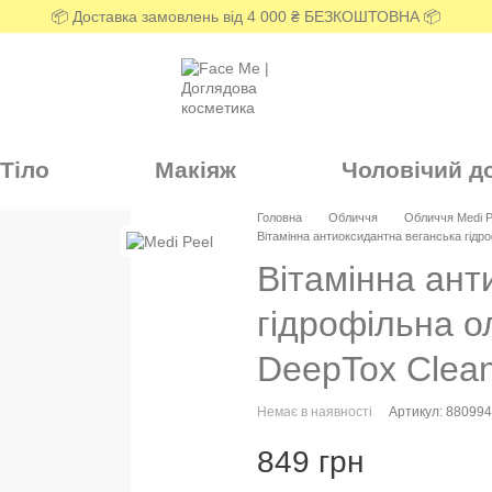
📦 Доставка замовлень від 4 000 ₴ БЕЗКОШТОВНА 📦
Тіло
Макіяж
Чоловічий д
Головна
Обличчя
Обличчя Medi P
Вітамінна антиоксидантна веганська гідро
Вітамінна ант
гідрофільна о
DeepTox Clean
Немає в наявності
Артикул: 88099
849 грн