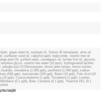
itate, grape seed oil, soybean oil, Solves-30 tetraoleate, olive oil,
, sunflower seed oil, caprylic/capric triglyceride, vitamin tree oil
nge peel Oil, purified water, camelgrass oil, lychee fruit oil, glycerin,
 butylene glycol, vitamin tree water (10 ppm), hydrogenated lecithin,
, polyglyceryl-10 Diisostearate, lemon peel extract, lemon extract,
0 stearate, menadione (1,000 ppb), panthenol (1,000 ppb), sodium
ate (500 ppb), niacinamide (100 ppb), Biotin (10 ppb), Folic Acid (10
e (10 ppb), Cyanocobalamin (1 ppb), Tocopherol (1 ppb), Linoleic
 Riboflavin (0.1 ppb), Beta- Carotene (0.1 ppb), Thiamine HCL (0.1
monene
ультація