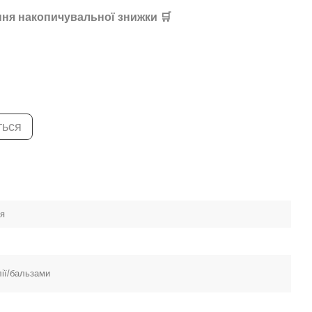
ня накопичувальної знижки 🛒
ться
ея
лії/бальзами