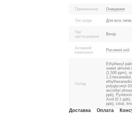
Призначення
Очищення
Тип шкіри
Для всіх типів
Час
Вечір
застосування
Активний
Рослинні олії
компонент
Ethylhexyl palm
sweet almond oil
(1,500 ppm), ora
1,2-hexanediol,
ethylhexanediol
Склад
polyglyceryl-1
ascorbyl phosph
ppb), Pyridoxin
Acid (0.1 ppb),
ppb), citral, li
Доставка
Оплата
Конс