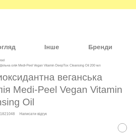
огляд
Інше
Бренди
eel
фільна олія Medi-Peel Vegan Vitamin DeepTox Cleansing Oil 200 мл
иоксидантна веганська
лія Medi-Peel Vegan Vitamin
sing Oil
41821048
Написати відгук