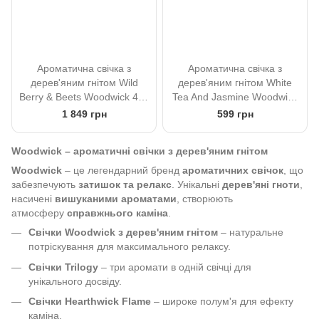
Ароматична свічка з
Ароматична свічка з
дерев'яним гнітом Wild
дерев'яним гнітом White
Berry & Beets Woodwick 453
Tea And Jasmine Woodwick
g
85 g
1 849 грн
599 грн
Woodwick – ароматичні свічки з дерев'яним гнітом
Woodwick
– це легендарний бренд
ароматичних свічок
, що
забезпечують
затишок та релакс
. Унікальні
дерев'яні гноти
,
насичені
вишуканими ароматами
, створюють
атмосферу
справжнього каміна
.
Свічки Woodwick з дерев'яним гнітом
– натуральне
потріскування для максимального релаксу.
Свічки Trilogy
– три аромати в одній свічці для
унікального досвіду.
Свічки Hearthwick Flame
– широке полум'я для ефекту
каміна.