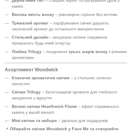
Дерев'яний гніт
– створює ефект потріскування дров у
каміні.
Висока якість воску
– рівномірне горіння без кіптяви.
Тривалий аромат
– парфумовані свічки дарують
насичений аромат до останнього використання.
Стильний дизайн
– вишукане скляне пакування
прикрасить будь-який інтер'єр.
Лінійка Trilogy
– поєднання
трьох шарів воску
з різними
ароматами.
Асортимент Woodwick
Класичні ароматичні свічки
– у стильних скляних
ємностях.
Свічки Trilogy
– багатошарові аромати для глибокого
занурення у відчуття.
Великі свічки Hearthwick Flame
– ефект справжнього
каміна у вашій кімнаті.
Міні-свічки та набори
– ідеальні для подарунків.
📌
Обирайте свічки Woodwick у Face Me та створюйте