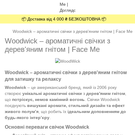
📦 Доставка від 4 000 ₴ БЕЗКОШТОВНА 📦
Woodwick – ароматичні свічки з дерев'яним гнітом | Face Me
Woodwick – ароматичні свічки з
дерев'яним гнітом | Face Me
Woodwick – ароматичні свічки з дерев'яним гнітом
для затишку та релаксу
Woodwick
– це американський бренд, який із 2006 року
створює
унікальні ароматичні свічки
з
дерев'яним гнітом
,
що
потріскує, немов камінний вогонь
. Свічки Woodwick
поєднують
вишукані аромати, стильний дизайн та ефект
живого полум’я
, що робить їх
ідеальним доповненням до
будь-якого інтер’єру
.
Основні переваги свічок Woodwick