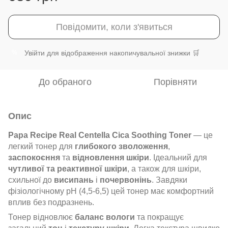
Повідомити, коли з'явиться
Увійти
для відображення накопичувальної знижки 🛒
%
До обраного
Порівняти
Опис
Papa Recipe Real Centella Cica Soothing Toner
— це
легкий тонер для
глибокого зволоження
,
заспокоєння
та
відновлення шкіри
. Ідеальний для
чутливої та реактивної шкіри
, а також для шкіри,
схильної до
висипань
і
почервонінь
. Завдяки
фізіологічному pH (4,5-6,5) цей тонер має комфортний
вплив без подразнень.
Тонер відновлює
баланс вологи
та покращує