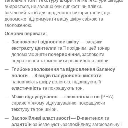
загальний
тон
і
текстуру шкіри
. Легка текстура швидко
вбирається, не залишаючи липкості чи плівки.
Ідеальний засіб для щоденного використання, що
допоможе підтримувати вашу шкіру свіжою та
зволоженою.
Основні переваги:
Заспокоює і відновлює шкіру
— завдяки
екстракту центелли
та її похідним, цей тонер
допомагає зняти
почервоніння
, заспокоїти
подразнення та зменшити реактивність шкіри.
Глибоке зволоження та відновлення балансу
вологи
—
8 видів гіалуронової кислоти
наповнюють шкіру вологою, підвищують її
еластичність
та покращують тон.
М’яке відлущування
—
глюконолактон
(PHA)
сприяє м’якому відлущуванню, покращуючи
текстуру та тон шкіри.
Заспокійливі властивості
—
D-пантенол
та
алантоїн
забезпечують заспокійливу, загоювальну і