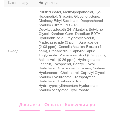
Клас товару
Натуральна
Purified Water, Methylpropanediol, 1,2-
Hexanediol, Glycerin, Gluconolactone,
Diethoxy Ethyl Succinate, Dexpanthenol,
Sodium Citrate, PPG-13-
Decyltetradeceth-24, Allantoin, Butylene
Glycol, Xanthan Gum, Disodium EDTA,
Hyaluronic Acid, Ethylhexylglycerin,
Madecassoside (3 ppm), Asiaticoside
(2.08 ppm), Centella Asiatica Extract (1
Склад
ppm), Propanediol, Caprylic/Capric
Triglyceride, Madecassic Acid (0.26 ppm),
Asiatic Acid (0.26 ppm), Hydrogenated
Lecithin, Tocopherol, Benzyl Glycol,
Hydrolyzed Glycosaminoglycans, Sodium
Hyaluronate, Cholesterol, Caprylyl Glycol,
Sodium Hyaluronate Crosspolymer,
Hydrolyzed Hyaluronic Acid,
Hydroxypropyltrimonium Hyaluronate,
Sodium Acetylated Hyaluronate
Доставка
Оплата
Консультація