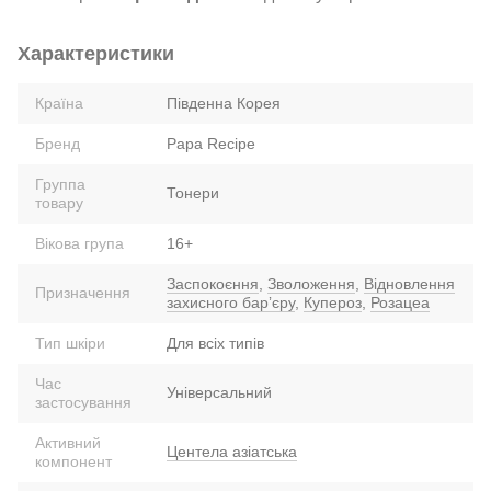
Характеристики
Країна
Південна Корея
Бренд
Papa Recipe
Группа
Тонери
товару
Вікова група
16+
Заспокоєння
,
Зволоження
,
Відновлення
Призначення
захисного барʼєру
,
Купероз
,
Розацеа
Тип шкіри
Для всіх типів
Час
Універсальний
застосування
Активний
Центела азіатська
компонент