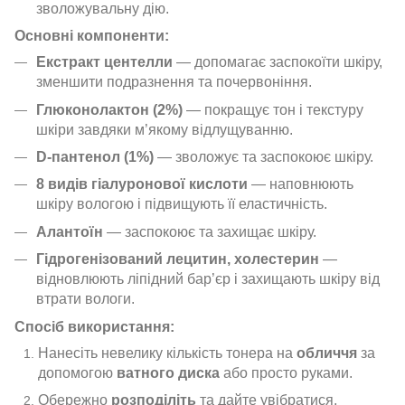
зволожувальну дію.
Основні компоненти:
Екстракт центелли
— допомагає заспокоїти шкіру,
зменшити подразнення та почервоніння.
Глюконолактон (2%)
— покращує тон і текстуру
шкіри завдяки м’якому відлущуванню.
D-пантенол (1%)
— зволожує та заспокоює шкіру.
8 видів гіалуронової кислоти
— наповнюють
шкіру вологою і підвищують її еластичність.
Алантоїн
— заспокоює та захищає шкіру.
Гідрогенізований лецитин, холестерин
—
відновлюють ліпідний бар’єр і захищають шкіру від
втрати вологи.
Спосіб використання:
Нанесіть невелику кількість тонера на
обличчя
за
допомогою
ватного диска
або просто руками.
Обережно
розподіліть
та дайте увібратися.