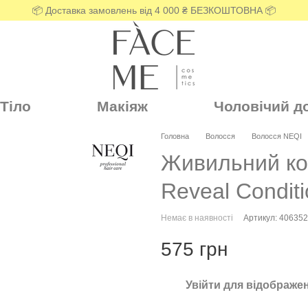
📦 Доставка замовлень від 4 000 ₴ БЕЗКОШТОВНА 📦
Тіло
Макіяж
Чоловічий д
Головна
Волосся
Волосся NEQI
Живильний ко
Reveal Condit
Немає в наявності
Артикул: 40635
575 грн
Увійти
для відображен
%