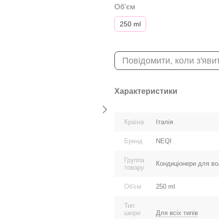
Об'єм
250 ml
Повідомити, коли з'яви
Характеристики
Країна
Італія
Бренд
NEQI
Группа
Кондиціонери для в
товару
Об'єм
250 ml
Тип
шкіри
Для всіх типів