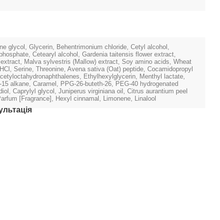
e glycol, Glycerin, Behentrimonium chloride, Cetyl alcohol,
hosphate, Cetearyl alcohol, Gardenia taitensis flower extract,
 extract, Malva sylvestris (Mallow) extract, Soy amino acids, Wheat
 HCl, Serine, Threonine, Avena sativa (Oat) peptide, Cocamidopropyl
acetyloctahydronaphthalenes, Ethylhexylglycerin, Menthyl lactate,
15 alkane, Caramel, PPG-26-buteth-26, PEG-40 hydrogenated
iol, Caprylyl glycol, Juniperus virginiana oil, Citrus aurantium peel
Parfum [Fragrance], Hexyl cinnamal, Limonene, Linalool
ультація