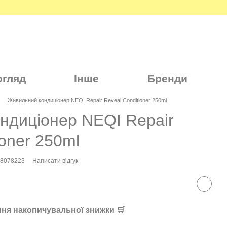
огляд
Інше
Бренди
Живильний кондиціонер NEQI Repair Reveal Conditioner 250ml
ндиціонер NEQI Repair
ioner 250ml
28078223
Написати відгук
ня накопичувальної знижки 🛒