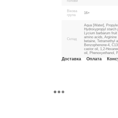
голови
Вікова
16+
група
Aqua [Water], Propylen
Hydroxypropyl starch p
Lycium barbarum fruit
amino acids, Arginine
Склад
betaine, Tetramethyl 
Benzophenone-4, C13-
castor oil, 1,2-Hexaned
oil, Phenoxyethanol, 
Доставка
Оплата
Конс