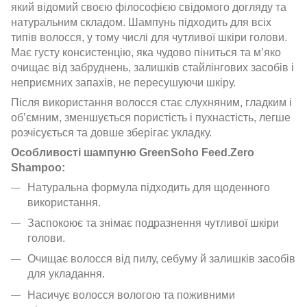
який відомий своєю філософією свідомого догляду та
натуральним складом. Шампунь підходить для всіх
типів волосся, у тому числі для чутливої шкіри голови.
Має густу консистенцію, яка чудово піниться та м’яко
очищає від забруднень, залишків стайлінгових засобів і
неприємних запахів, не пересушуючи шкіру.
Після використання волосся стає слухняним, гладким і
об’ємним, зменшується пористість і пухнастість, легше
розчісується та довше зберігає укладку.
Особливості шампуню GreenSoho Feed.Zero
Shampoo:
Натуральна формула підходить для щоденного
використання.
Заспокоює та знімає подразнення чутливої шкіри
голови.
Очищає волосся від пилу, себуму й залишків засобів
для укладання.
Насичує волосся вологою та поживними