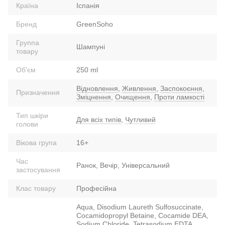
Країна
Іспанія
Бренд
GreenSoho
Группа
Шампуні
товару
Об'єм
250 ml
Відновлення
,
Живлення
,
Заспокоєння
,
Призначення
Зміцнення
,
Очищення
,
Проти ламкості
Тип шкіри
Для всіх типів
,
Чутливий
голови
Вікова група
16+
Час
Ранок, Вечір, Універсальний
застосування
Клас товару
Професійна
Aqua, Disodium Laureth Sulfosuccinate,
Cocamidopropyl Betaine, Cocamide DEA,
Sodium Chloride, Tetrasodium EDTA,