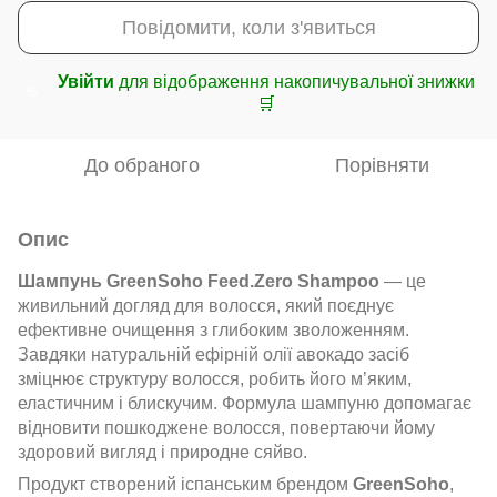
Повідомити, коли з'явиться
Увійти
для відображення накопичувальної знижки
%
🛒
До обраного
Порівняти
Опис
Шампунь GreenSoho Feed.Zero Shampoo
— це
живильний догляд для волосся, який поєднує
ефективне очищення з глибоким зволоженням.
Завдяки натуральній ефірній олії авокадо засіб
зміцнює структуру волосся, робить його м’яким,
еластичним і блискучим. Формула шампуню допомагає
відновити пошкоджене волосся, повертаючи йому
здоровий вигляд і природне сяйво.
Продукт створений іспанським брендом
GreenSoho
,