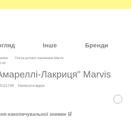
огляд
Інше
Бренди
ожнини
Гігієна ротової порожнини Marvis
5 ml
Амареллі-Лакриця" Marvis
95111749
Написати відгук
ня накопичувальної знижки 🛒