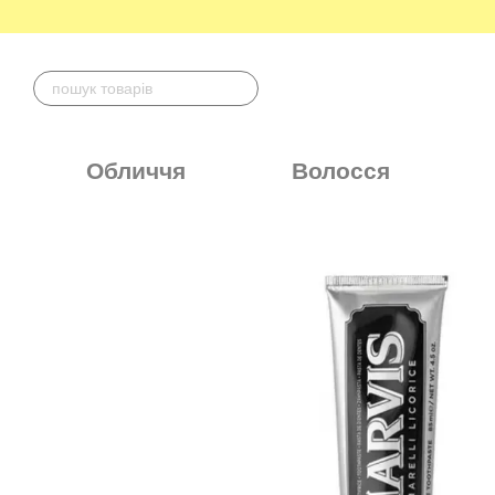
Перейти до основного контенту
Обличчя
Волосся