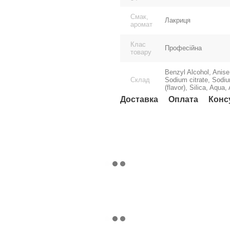
Смак,
Лакриця
аромат
Клас
Професійна
товару
Benzyl Alcohol, Anise
Склад
Sodium citrate, Sodi
(flavor), Silica, Aqua
Доставка
Оплата
Конс