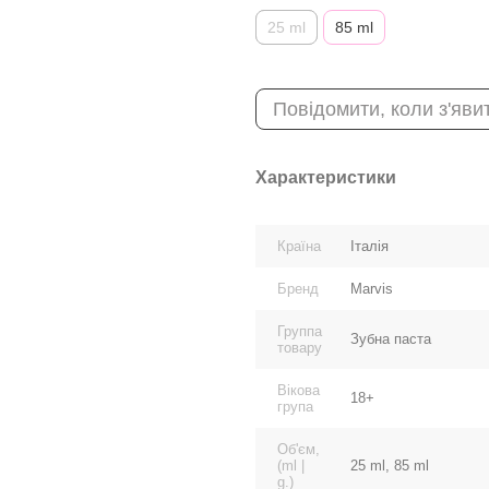
25 ml
85 ml
Повідомити, коли з'яви
Характеристики
Країна
Італія
Бренд
Marvis
Группа
Зубна паста
товару
Вікова
18+
група
Об'єм,
(ml |
25 ml, 85 ml
g.)