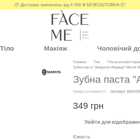
📦 Доставка замовлень від 4 000 ₴ БЕЗКОШТОВНА 📦
Тіло
Макіяж
Чоловічий д
Головна
Тіло
Гігієна ротової пор
Зубна паста "Амареллі-Локриця" Marvis 8
Зубна паста "
Немає в наявності
Артикул: 80043
349 грн
Увійти
для відображен
%
Ємність