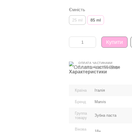
Ємність
25 ml
85 ml
Купити
ОПЛАТА ЧАСТИНАМИ
5 платежів по 69.80 грн
Характеристики
Країна
Італія
Бренд
Marvis
Группа
Зубна паста
товару
Вікова
18+