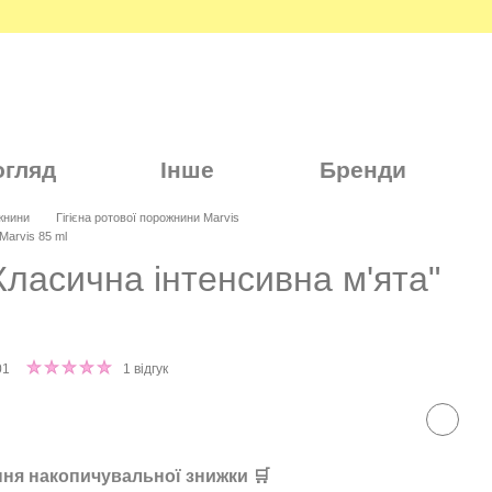
огляд
Інше
Бренди
ожнини
Гігієна ротової порожнини Marvis
Marvis 85 ml
Класична інтенсивна м'ята"
01
1 відгук
ня накопичувальної знижки 🛒