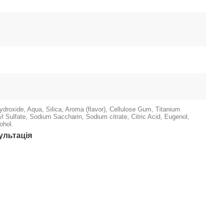
droxide, Aqua, Silica, Aroma (flavor), Cellulose Gum, Titanium
l Sulfate, Sodium Saccharin, Sodium citrate, Citric Acid, Eugenol,
ohol.
ультація