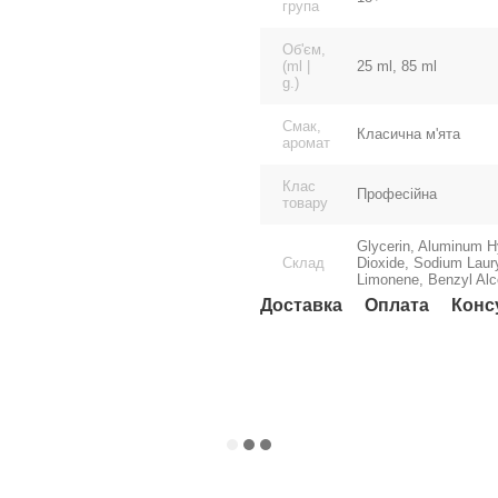
група
Об'єм,
(ml |
25 ml, 85 ml
g.)
Смак,
Класична м'ята
аромат
Клас
Професійна
товару
Glycerin, Aluminum Hy
Склад
Dioxide, Sodium Laury
Limonene, Benzyl Alc
Доставка
Оплата
Конс