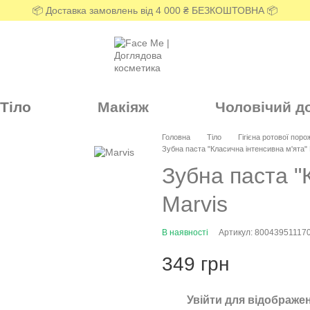
📦 Доставка замовлень від 4 000 ₴ БЕЗКОШТОВНА 📦
Тіло
Макіяж
Чоловічий д
Головна
Тіло
Гігієна ротової пор
Зубна паста "Класична інтенсивна м'ята" 
Зубна паста "
Marvis
В наявності
Артикул: 80043951117
349 грн
Увійти
для відображен
%