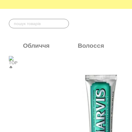
Перейти до основного контенту
Обличчя
Волосся