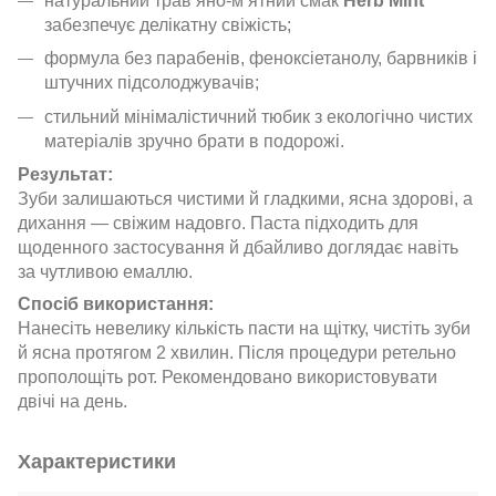
натуральний трав’яно-м’ятний смак
Herb Mint
забезпечує делікатну свіжість;
формула без парабенів, феноксіетанолу, барвників і
штучних підсолоджувачів;
стильний мінімалістичний тюбик з екологічно чистих
матеріалів зручно брати в подорожі.
Результат:
Зуби залишаються чистими й гладкими, ясна здорові, а
дихання — свіжим надовго. Паста підходить для
щоденного застосування й дбайливо доглядає навіть
за чутливою емаллю.
Спосіб використання:
Нанесіть невелику кількість пасти на щітку, чистіть зуби
й ясна протягом 2 хвилин. Після процедури ретельно
прополощіть рот. Рекомендовано використовувати
двічі на день.
Характеристики