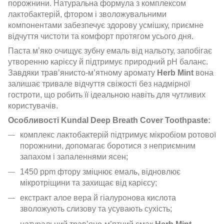
порожнини. Натуральна формула з комплексом
лактобактерій, фтором і зволожувальними
компонентами забезпечує здорову усмішку, приємне
відчуття чистоти та комфорт протягом усього дня.
Паста м’яко очищує зубну емаль від нальоту, запобігає
утворенню карієсу й підтримує природний pH баланс.
Завдяки трав’янисто-м’ятному аромату
Herb Mint
вона
залишає тривале відчуття свіжості без надмірної
гостроти, що робить її ідеальною навіть для чутливих
користувачів.
Особливості Kundal Deep Breath Cover Toothpaste:
комплекс лактобактерій підтримує мікробіом ротової
порожнини, допомагає боротися з неприємним
запахом і запаленнями ясен;
1450 ppm фтору зміцнює емаль, відновлює
мікротріщини та захищає від карієсу;
екстракт алое вера й гіалуронова кислота
зволожують слизову та усувають сухість;