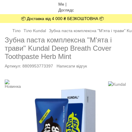
📦 Доставка від 4 000 ₴ БЕЗКОШТОВНА 📦
Тіло
Тіло Kundal
Зубна паста комплексна "М'ята і трави" Ku
Зубна паста комплексна "М'ята і
трави" Kundal Deep Breath Cover
Toothpaste Herb Mint
Артикул:
8809953773397
Написати відгук