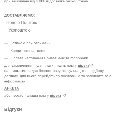
при замовлені від 4 000 ₴ доставка безкоштовна.
ДОСТАВЛЯЄМО:
Новою Поштою
Укрпоштою
Готівкою при отриманні
Кредитною карткою
Оплата частинами ПриватБанк та monobank
для замовлення після плати пишіть нам у
дірект
🤍
наш магазин надає безкоштовну консультацію по підбору
догляду, для цього перейдіть по посиланню та заповните всю
інформацію
АНКЕТА
або просто напиши нам у
дірект
🤍
Відгуки