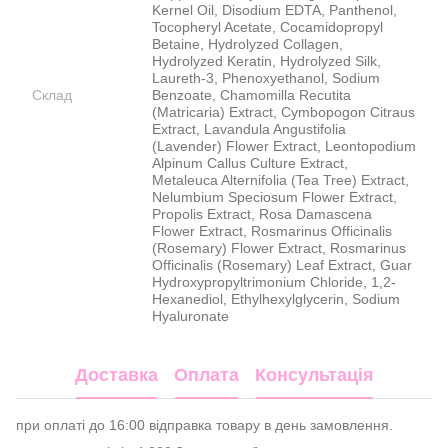
Kernel Oil, Disodium EDTA, Panthenol,
Tocopheryl Acetate, Cocamidopropyl
Betaine, Hydrolyzed Collagen,
Hydrolyzed Keratin, Hydrolyzed Silk,
Laureth-3, Phenoxyethanol, Sodium
Склад
Benzoate, Chamomilla Recutita
(Matricaria) Extract, Cymbopogon Citraus
Extract, Lavandula Angustifolia
(Lavender) Flower Extract, Leontopodium
Alpinum Callus Culture Extract,
Metaleuca Alternifolia (Tea Tree) Extract,
Nelumbium Speciosum Flower Extract,
Propolis Extract, Rosa Damascena
Flower Extract, Rosmarinus Officinalis
(Rosemary) Flower Extract, Rosmarinus
Officinalis (Rosemary) Leaf Extract, Guar
Hydroxypropyltrimonium Chloride, 1,2-
Hexanediol, Ethylhexylglycerin, Sodium
Hyaluronate
Доставка
Оплата
Консультація
при оплаті до 16:00 відправка товару в день замовлення.