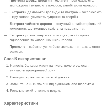
Протеїни шовку, кератин і колаген
– розгладжують,
зволожують і зміцнюють волосся, запобігаючи ламкості.
Екстракти дамаської троянди та кактуса
– заспокоюють
шкіру голови, усувають лущення та свербіж.
Екстракт чайного дерева
– потужний антибактеріальний
компонент, що зменшує сухість та подразнення.
Екстракт розмарину
– антиоксидант, який сприяє
відновленню та живленню шкіри голови.
Прополіс
– забезпечує глибоке зволоження та живлення
волосся.
Спосіб використання:
Нанесіть бальзам-маску на чисте, вологе волосся,
уникаючи прикореневої зони.
Розподіліть рівномірно по всій довжині.
Залиште на 5-10 хвилин під рушником або шапочкою.
Ретельно змийте теплою водою.
Характеристики