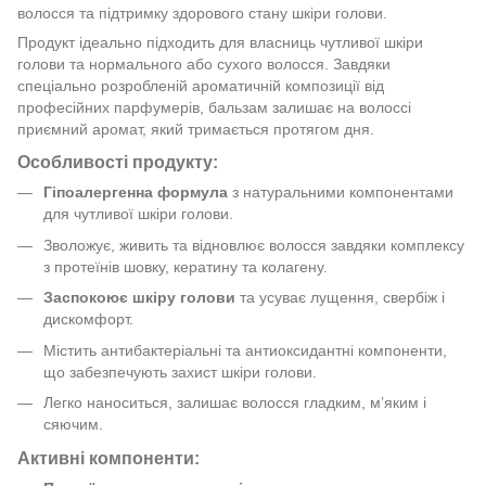
волосся та підтримку здорового стану шкіри голови.
Продукт ідеально підходить для власниць чутливої шкіри
голови та нормального або сухого волосся. Завдяки
спеціально розробленій ароматичній композиції від
професійних парфумерів, бальзам залишає на волоссі
приємний аромат, який тримається протягом дня.
Особливості продукту:
Гіпоалергенна формула
з натуральними компонентами
для чутливої шкіри голови.
Зволожує, живить та відновлює волосся завдяки комплексу
з протеїнів шовку, кератину та колагену.
Заспокоює шкіру голови
та усуває лущення, свербіж і
дискомфорт.
Містить антибактеріальні та антиоксидантні компоненти,
що забезпечують захист шкіри голови.
Легко наноситься, залишає волосся гладким, м’яким і
сяючим.
Активні компоненти: