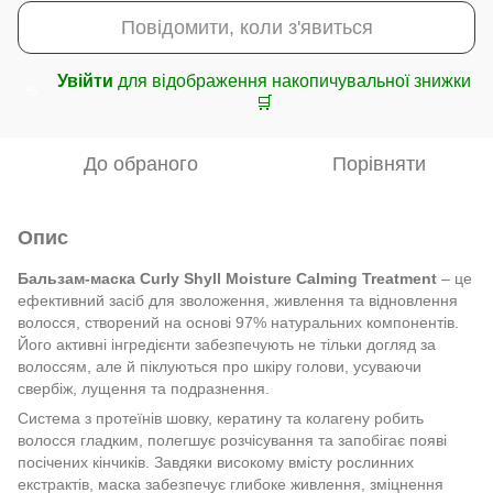
Повідомити, коли з'явиться
Увійти
для відображення накопичувальної знижки
%
🛒
До обраного
Порівняти
Опис
Бальзам-маска Curly Shyll Moisture Calming Treatment
– це
ефективний засіб для зволоження, живлення та відновлення
волосся, створений на основі 97% натуральних компонентів.
Його активні інгредієнти забезпечують не тільки догляд за
волоссям, але й піклуються про шкіру голови, усуваючи
свербіж, лущення та подразнення.
Система з протеїнів шовку, кератину та колагену робить
волосся гладким, полегшує розчісування та запобігає появі
посічених кінчиків. Завдяки високому вмісту рослинних
екстрактів, маска забезпечує глибоке живлення, зміцнення