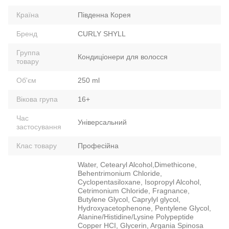
Країна
Південна Корея
Бренд
CURLY SHYLL
Группа
Кондиціонери для волосся
товару
Об'єм
250 ml
Вікова група
16+
Час
Універсальний
застосування
Клас товару
Професійна
Water, Cetearyl Alcohol,Dimethicone,
Behentrimonium Chloride,
Cyclopentasiloxane, Isopropyl Alcohol,
Cetrimonium Chloride, Fragnance,
Butylene Glycol, Caprylyl glycol,
Hydroxyacetophenone, Pentylene Glycol,
Alanine/Histidine/Lysine Polypeptide
Copper HCI, Glycerin, Argania Spinosa