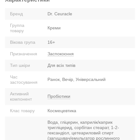
Бренд
Dr. Ceuracle
Группа
Креми
товару
Вікова група
16+
Призначення
Заспокоєння
Тип шкіри
Для всіх типів
Час
Ранок, Вечір, Універсальний
застосування
Активний
Пробіотики
компонент
Клас товару
Космецевтика
Вода, гліцерин, каприлік/каприк
тригліцерид, сорбітан стеарат, 1-2-
гександіол, цетеариловий спирт
(загущувач/емульгатор рослинного