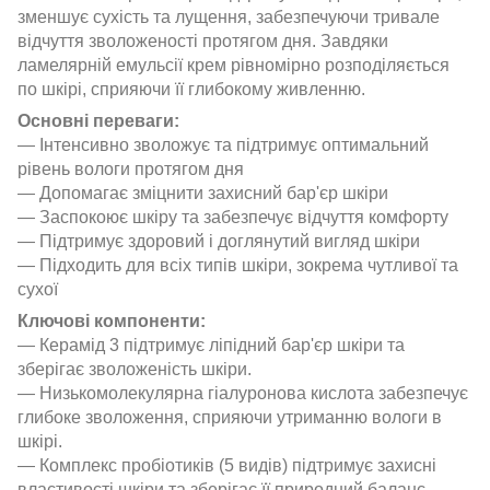
зменшує сухість та лущення, забезпечуючи тривале
відчуття зволоженості протягом дня. Завдяки
ламелярній емульсії крем рівномірно розподіляється
по шкірі, сприяючи її глибокому живленню.
Основні переваги:
— Інтенсивно зволожує та підтримує оптимальний
рівень вологи протягом дня
— Допомагає зміцнити захисний бар'єр шкіри
— Заспокоює шкіру та забезпечує відчуття комфорту
— Підтримує здоровий і доглянутий вигляд шкіри
— Підходить для всіх типів шкіри, зокрема чутливої та
сухої
Ключові компоненти:
— Керамід 3 підтримує ліпідний бар'єр шкіри та
зберігає зволоженість шкіри.
— Низькомолекулярна гіалуронова кислота забезпечує
глибоке зволоження, сприяючи утриманню вологи в
шкірі.
— Комплекс пробіотиків (5 видів) підтримує захисні
властивості шкіри та зберігає її природний баланс.