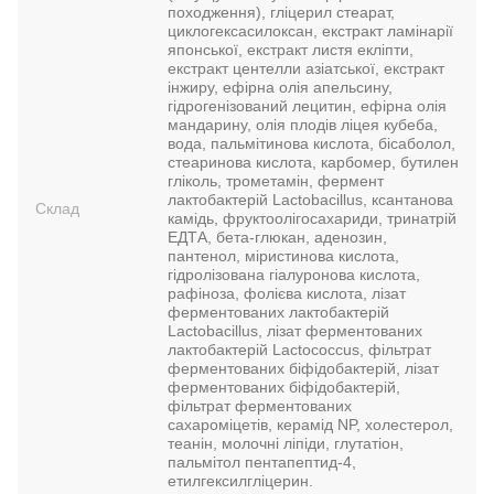
походження), гліцерил стеарат,
циклогексасилоксан, екстракт ламінарії
японської, екстракт листя екліпти,
екстракт центелли азіатської, екстракт
інжиру, ефірна олія апельсину,
гідрогенізований лецитин, ефірна олія
мандарину, олія плодів ліцея кубеба,
вода, пальмітинова кислота, бісаболол,
стеаринова кислота, карбомер, бутилен
гліколь, трометамін, фермент
лактобактерій Lactobacillus, ксантанова
Склад
камідь, фруктоолігосахариди, тринатрій
ЕДТА, бета-глюкан, аденозин,
пантенол, міристинова кислота,
гідролізована гіалуронова кислота,
рафіноза, фолієва кислота, лізат
ферментованих лактобактерій
Lactobacillus, лізат ферментованих
лактобактерій Lactococcus, фільтрат
ферментованих біфідобактерій, лізат
ферментованих біфідобактерій,
фільтрат ферментованих
сахароміцетів, керамід NP, холестерол,
теанін, молочні ліпіди, глутатіон,
пальмітол пентапептид-4,
етилгексилгліцерин.