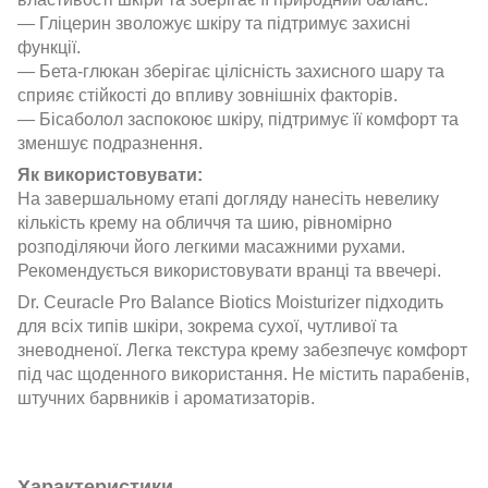
— Гліцерин зволожує шкіру та підтримує захисні
функції.
— Бета-глюкан зберігає цілісність захисного шару та
сприяє стійкості до впливу зовнішніх факторів.
— Бісаболол заспокоює шкіру, підтримує її комфорт та
зменшує подразнення.
Як використовувати:
На завершальному етапі догляду нанесіть невелику
кількість крему на обличчя та шию, рівномірно
розподіляючи його легкими масажними рухами.
Рекомендується використовувати вранці та ввечері.
Dr. Ceuracle Pro Balance Biotics Moisturizer підходить
для всіх типів шкіри, зокрема сухої, чутливої та
зневодненої. Легка текстура крему забезпечує комфорт
під час щоденного використання. Не містить парабенів,
штучних барвників і ароматизаторів.
Характеристики