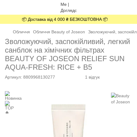
📦 Доставка від 4 000 ₴ БЕЗКОШТОВНА 📦
Обличчя
Обличчя Beauty of Joseon
Зволожуючий, заспокій
Зволожуючий, заспокійливий, легкий
санблок на хімічних фільтрах
BEAUTY OF JOSEON RELIEF SUN
AQUA-FRESH: RICE + B5
Артикул:
8809968130277
1 відгук