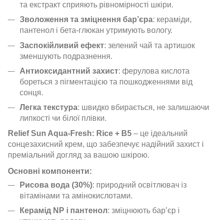
та екстракт сприяють рівномірності шкіри.
Зволоження та зміцнення бар’єра
: кераміди,
пантенол і бета-глюкан утримують вологу.
Заспокійливий ефект
: зелений чай та артишок
зменшують подразнення.
Антиоксидантний захист
: ферулова кислота
бореться з пігментацією та пошкодженнями від
сонця.
Легка текстура
: швидко вбирається, не залишаючи
липкості чи білої плівки.
Relief Sun Aqua-Fresh: Rice + B5
– це ідеальний
сонцезахисний крем, що забезпечує надійний захист і
преміальний догляд за вашою шкірою.
Основні компоненти:
Рисова вода (30%)
: природний освітлювач із
вітамінами та амінокислотами.
Керамід NP і пантенол
: зміцнюють бар’єр і