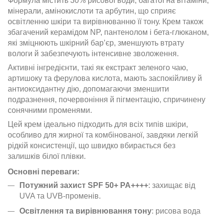
Формула містить 30% рисової води, багатої на вітаміни,
мінерали, амінокислоти та арбутин, що сприяє
освітленню шкіри та вирівнюванню її тону. Крем також
збагачений керамідом NP, пантенолом і бета-глюканом,
які зміцнюють шкірний бар’єр, зменшують втрату
вологи й забезпечують інтенсивне зволоження.
Активні інгредієнти, такі як екстракт зеленого чаю,
артишоку та ферулова кислота, мають заспокійливу й
антиоксидантну дію, допомагаючи зменшити
подразнення, почервоніння й пігментацію, спричинену
сонячними променями.
Цей крем ідеально підходить для всіх типів шкіри,
особливо для жирної та комбінованої, завдяки легкій
рідкій консистенції, що швидко вбирається без
залишків білої плівки.
Основні переваги:
Потужний захист SPF 50+ PA++++
: захищає від
UVA та UVB-променів.
Освітлення та вирівнювання тону
: рисова вода