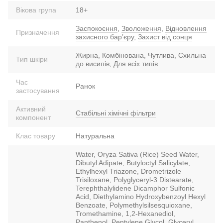
Вікова група
18+
Заспокоєння
,
Зволоження
,
Відновлення
Призначення
захисного барʼєру
,
Захист від сонця
Жирна, Комбінована, Чутлива, Схильна
Тип шкіри
до висипів, Для всіх типів
Час
Ранок
застосування
Активний
Стабільні хімічні фільтри
компонент
Клас товару
Натуральна
Water, Oryza Sativa (Rice) Seed Water,
Dibutyl Adipate, Butyloctyl Salicylate,
Ethylhexyl Triazone, Drometrizole
Trisiloxane, Polyglyceryl-3 Distearate,
Terephthalylidene Dicamphor Sulfonic
Acid, Diethylamino Hydroxybenzoyl Hexyl
Benzoate, Polymethylsilsesquioxane,
Tromethamine, 1,2-Hexanediol,
Panthenol, Pentylene Glycol, Glyceryl