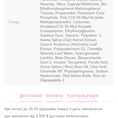
Stearate, Silica, Caprylyl Methicone, Bis-
Ethylhexyloxyphenol Methoxyphenyl
Triazine, Propanediol, Potassium Cetyl
Phosphate, Poly C10-30 Alkyl Acrylate,
Склад
Methylpropanediol, Carbomer,
Acrylates/C10-30 Alkyl Acrylate
Crosspolymer, Ethylhexylglycerin,
Xanthan Gum, Glycerin, Polyether -1,
Avena Sativa (Oat) Kernel Extract,
Cynara Scolymus (Artichoke) Leaf
Extract, Polyquaternium-51, Camellia
Sinensis Leaf Water, Hydrogenated
Lecithin, Beta-Glucan, Biosaccharide
Gum-1, Inositol, Tocopherol, Ferulic Acid,
Oryza Sativa ( Rice) Bran Oil, Citric Acid,
Ceramide NP, Phytosphingosine, Sodium
Hyaluronate, Rice Amino Acids, Rice sh-
Oligopeptide-1
Доставка
Оплата
Консультація
при оплаті до 16:00 відправка товару в день замовлення.
при замовлені від 4 000 ₴ доставка безкоштовна.