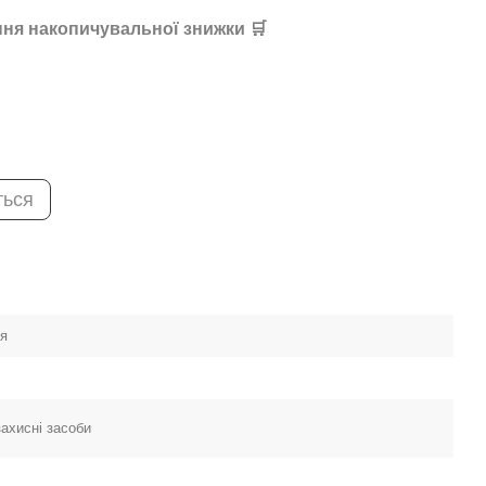
ня накопичувальної знижки 🛒
ться
ея
ахисні засоби