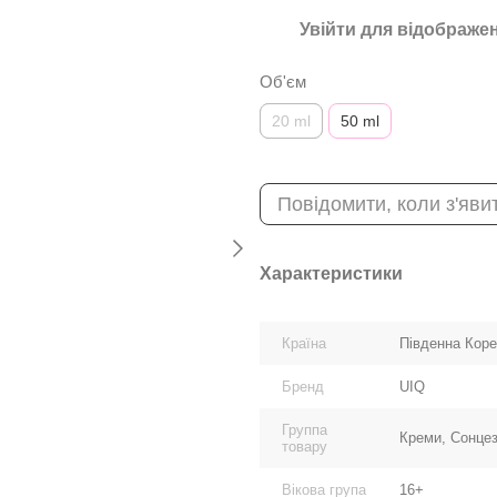
Увійти
для відображен
%
Об'єм
20 ml
50 ml
Повідомити, коли з'яви
Характеристики
Країна
Південна Кор
Бренд
UIQ
Группа
Креми, Сонцез
товару
Вікова група
16+