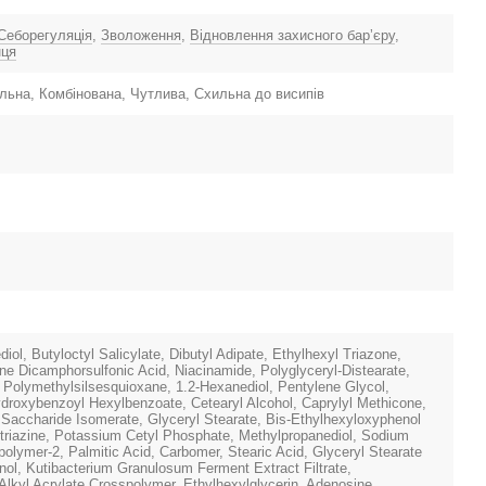
Себорегуляція
,
Зволоження
,
Відновлення захисного барʼєру
,
нця
ьна, Комбінована, Чутлива, Схильна до висипів
iol, Butyloctyl Salicylate, Dibutyl Adipate, Ethylhexyl Triazone,
ene Dicamphorsulfonic Acid, Niacinamide, Polyglyceryl-Distearate,
Polymethylsilsesquioxane, 1.2-Hexanediol, Pentylene Glycol,
droxybenzoyl Hexylbenzoate, Cetearyl Alcohol, Caprylyl Methicone,
, Saccharide Isomerate, Glyceryl Stearate, Bis-Ethylhexyloxyphenol
riazine, Potassium Cetyl Phosphate, Methylpropanediol, Sodium
polymer-2, Palmitic Acid, Carbomer, Stearic Acid, Glyceryl Stearate
enol, Kutibacterium Granulosum Ferment Extract Filtrate,
Alkyl Acrylate Crosspolymer, Ethylhexylglycerin, Adenosine,