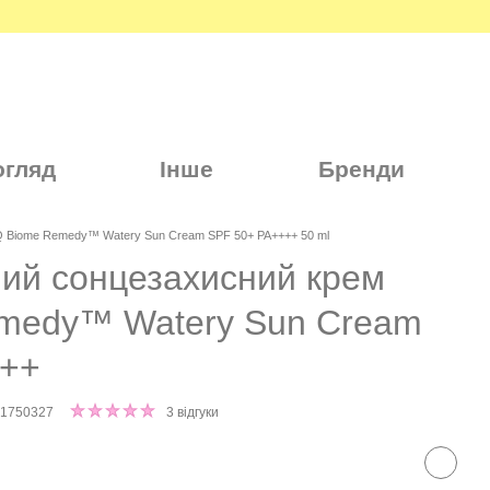
огляд
Інше
Бренди
Q Biome Remedy™ Watery Sun Cream SPF 50+ PA++++ 50 ml
ий сонцезахисний крем
medy™ Watery Sun Cream
+++
71750327
3 відгуки