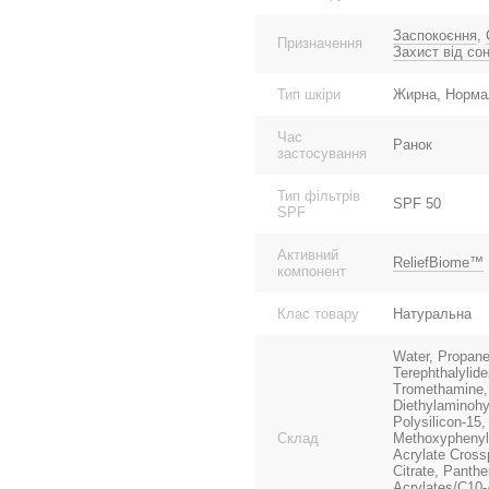
Заспокоєння
,
Призначення
Захист від со
Тип шкіри
Жирна, Нормал
Час
Ранок
застосування
Тип фільтрів
SPF 50
SPF
Активний
ReliefBiome™
компонент
Клас товару
Натуральна
Water, Propaned
Terephthalylid
Tromethamine, 
Diethylaminohy
Polysilicon-15
Склад
Methoxyphenylt
Acrylate Cross
Citrate, Panth
Acrylates/C10-