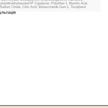
oyldimethyltaurate/VP Copolymer, Polyether-1, Myristic Acid,
 Sodium Citrate, Citric Acid, Biosaccharide Gum-1, Tocopherol
ультація