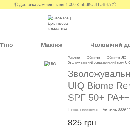
📦 Доставка замовлень від 4 000 ₴ БЕЗКОШТОВНА 📦
Тіло
Макіяж
Чоловічий д
Головна
Обличчя
Обличчя UIQ
Зволожувальний сонцезахисний крем UI
Зволожувальн
UIQ Biome Re
SPF 50+ PA+
Немає в наявності
Артикул: 88097
825 грн