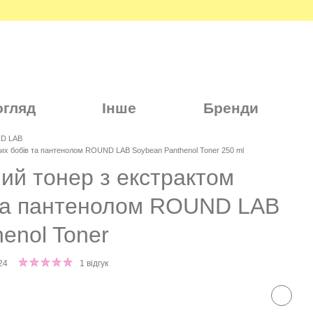
огляд
Інше
Бренди
D LAB
их бобів та пантенолом ROUND LAB Soybean Panthenol Toner 250 ml
ий тонер з екстрактом
 та пантенолом ROUND LAB
enol Toner
24
1 відгук