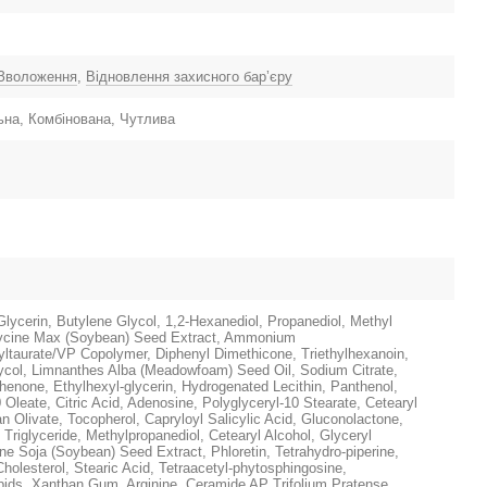
Зволоження
,
Відновлення захисного барʼєру
на, Комбінована, Чутлива
Glycerin, Butylene Glycol, 1,2-Hexanediol, Propanediol, Methyl
lycine Max (Soybean) Seed Extract, Ammonium
yltaurate/VP Copolymer, Diphenyl Dimethicone, Triethylhexanoin,
ycol, Limnanthes Alba (Meadowfoam) Seed Oil, Sodium Citrate,
enone, Ethylhexyl-glycerin, Hydrogenated Lecithin, Panthenol,
 Oleate, Citric Acid, Adenosine, Polyglyceryl-10 Stearate, Cetearyl
an Olivate, Tocopherol, Capryloyl Salicylic Acid, Gluconolactone,
 Triglyceride, Methylpropanediol, Cetearyl Alcohol, Glyceryl
ne Soja (Soybean) Seed Extract, Phloretin, Tetrahydro-piperine,
holesterol, Stearic Acid, Tetraacetyl-phytosphingosine,
pids, Xanthan Gum, Arginine, Ceramide AP Trifolium Pratense