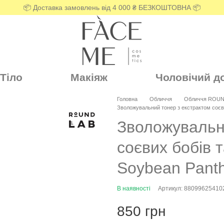
📦 Доставка замовлень від 4 000 ₴ БЕЗКОШТОВНА 📦
Тіло
Макіяж
Чоловічий д
Головна
Обличчя
Обличчя ROUN
Зволожувальний тонер з екстрактом соєв
Зволожувальн
соєвих бобів
Soybean Panth
В наявності
Артикул: 88099625410
850 грн