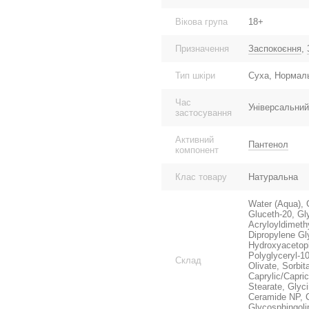
Вікова група
18+
Призначення
Заспокоєння
,
Тип шкіри
Суха, Нормаль
Час
Універсальний
застосування
Активний
Пантенол
компонент
Клас товару
Натуральна
Water (Aqua), 
Gluceth-20, G
Acryloyldimeth
Dipropylene Gl
Hydroxyacetoph
Polyglyceryl-10
Склад
Olivate, Sorbit
Caprylic/Capric
Stearate, Glyci
Ceramide NP, C
Glycosphingoli